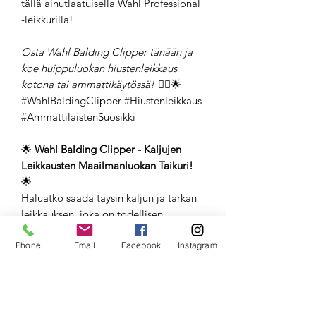
tällä ainutlaatuisella Wahl Professional
-leikkurilla!
Osta Wahl Balding Clipper tänään ja
koe huippuluokan hiustenleikkaus
kotona tai ammattikäytössä!
💇‍♂️🌟
#WahlBaldingClipper #Hiustenleikkaus
#AmmattilaistenSuosikki
🌟
Wahl Balding Clipper - Kaljujen
Leikkausten Maailmanluokan Taikuri!
🌟
Haluatko saada täysin kaljun ja tarkan
leikkauksen, joka on todellisen
ammattilaisparturin tekemä? Wahl
Phone
Balding Clipper on vastauksesi! 💈✂️
Email
Facebook
Instagram
👉
Miksi valita Wahl Balding Clipper?
✅ Täydelliset Kaljut Leikkaukset:
Suunniteltu erityisesti kaljujen
hiustyylien luomiseen.