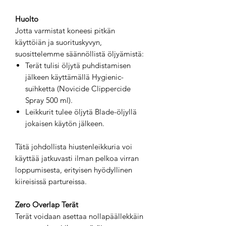
Huolto
Jotta varmistat koneesi pitkän
käyttöiän ja suorituskyvyn,
suosittelemme säännöllistä öljyämistä:
Terät tulisi öljytä puhdistamisen
jälkeen käyttämällä Hygienic-
suihketta (Novicide Clippercide
Spray 500 ml).
Leikkurit tulee öljytä Blade-öljyllä
jokaisen käytön jälkeen.
Tätä johdollista hiustenleikkuria voi
käyttää jatkuvasti ilman pelkoa virran
loppumisesta, erityisen hyödyllinen
kiireisissä partureissa.
Zero Overlap Terät
Terät voidaan asettaa nollapäällekkäin