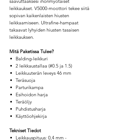
saavuttaaksesi ihonmyötäiset
leikkaukset. V5000-moottori tekee siitä
sopivan kaikenlaisten hiusten
leikkaamiseen. Ultrafine-hampaat
takaavat lyhyiden hiusten tasaisen
leikkauksen.
Mitä Paketissa Tulee?
Balding-leikkuri
2 leikkaustallaa (#0.5 ja 1.5)
Leikkuuterän leveys 46 mm
Teräsuoja
Parturikampa
Esihoidon harja
Teräöljy
Puhdistusharja
Käyttöohjekirja
Tekniset Tiedot
Leikkauspituus: 0,4 mm -