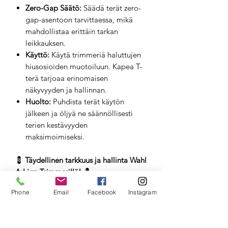
Zero-Gap Säätö:
Säädä terät zero-
gap-asentoon tarvittaessa, mikä
mahdollistaa erittäin tarkan
leikkauksen.
Käyttö:
Käytä trimmeriä haluttujen
hiusosioiden muotoiluun. Kapea T-
terä tarjoaa erinomaisen
näkyvyyden ja hallinnan.
Huolto:
Puhdista terät käytön
jälkeen ja öljyä ne säännöllisesti
terien kestävyyden
maksimoimiseksi.
💈
Täydellinen tarkkuus ja hallinta Wahl
A-Lign Trimmerillä!
💈
Etsitkö huippuluokan trimmeriä, joka
Phone
Email
Facebook
Instagram
tarjoaa täydellisen tarkkuuden ja
hallinnan? Wahl A-Lign Trimmer on
juuri sinulle! Kapea T-terä, zero-gap