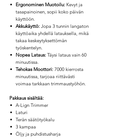
Ergonominen Muotoilu:
Kevyt ja
tasapainoinen, sopii koko päivän
käyttöön.
Akkukäyttö:
Jopa 3 tunnin langaton
käyttöaika yhdellä latauksella, mikä
takaa keskeytyksettömän
työskentelyn.
Nopea Lataus:
Täysi lataus vain 60
minuutissa.
Tehokas Moottori:
7000 kierrosta
minuutissa, tarjoaa riittävästi
voimaa tarkkaan trimmaustyöhön.
Pakkaus sisältää:
A-Lign Trimmer
Laturi
Terän säätötyökalu
3 kampaa
Öljy ja puhdistusharja