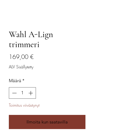
Wahl A-Lign
trimmeri
Hinta
169,00 €
ALV Sisällytetty
Määrä
*
Toimitus viivästynyt
Ilmoita kun saatavilla