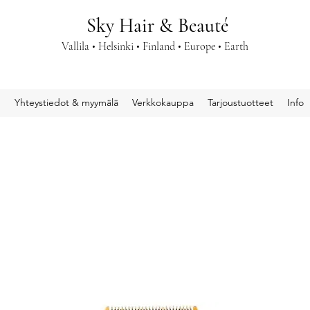
Sky Hair & Beauté
Vallila • Helsinki • Finland • Europe • Earth
u
Yhteystiedot & myymälä
Verkkokauppa
Tarjoustuotteet
Info