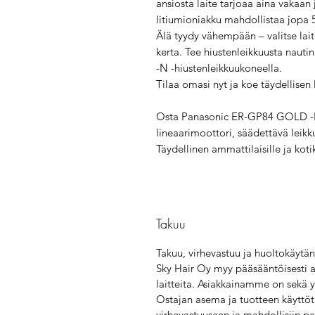
ansiosta laite tarjoaa aina vakaan
litiumioniakku mahdollistaa jopa 
Älä tyydy vähempään – valitse lai
kerta. Tee hiustenleikkuusta naut
-N -hiustenleikkuukoneella.
Tilaa omasi nyt ja koe täydellisen 
Osta Panasonic ER-GP84 GOLD -N -
lineaarimoottori, säädettävä leikku
Täydellinen ammattilaisille ja koti
Takuu
Takuu, virhevastuu ja huoltokäytä
Sky Hair Oy myy pääsääntöisesti a
laitteita. Asiakkainamme on sekä yr
Ostajan asema ja tuotteen käyttöta
virhevastuuseen ja mahdollisiin pa