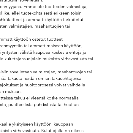
leenmyyjänä. Emme ole tuotteiden valmistaja,
iike, ellei tuotekohtaisesti erikseen toisin
ölaitteet ja ammattikäyttöön tarkoitetut
sten valmistajien, maahantuojien tai
ammattikäyttöön ostetut tuotteet
lleenmyyntiin tai ammattimaiseen käyttöön,
i yritysten välistä kauppaa koskevia ehtoja ja
ole kuluttajansuojalain mukaista virhevastuuta tai
isiin sovelletaan valmistajan, maahantuojan tai
mää takuuta heidän omien takuuehtojensa
rajoitukset ja huoltoprosessi voivat vaihdella
jan mukaan.
tteissa takuu ei yleensä koske normaalia
eitä, puutteellista puhdistusta tai huollon
kaalle yksityiseen käyttöön, kauppaan
kaista virhevastuuta. Kuluttajalla on oikeus