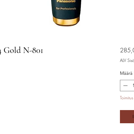
 Gold N-801
285,
ALV Sisäl
Määrä
Toimitus 