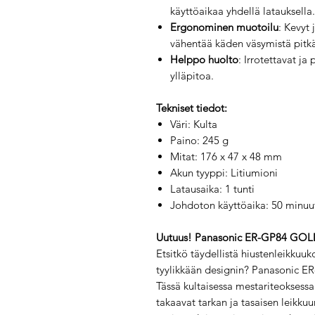
käyttöaikaa yhdellä latauksella.
Ergonominen muotoilu
: Kevyt
vähentää käden väsymistä pitkä
Helppo huolto
: Irrotettavat ja
ylläpitoa.
Tekniset tiedot:
Väri: Kulta
Paino: 245 g
Mitat: 176 x 47 x 48 mm
Akun tyyppi: Litiumioni
Latausaika: 1 tunti
Johdoton käyttöaika: 50 minuu
Uutuus! Panasonic ER-GP84 GOL
Etsitkö täydellistä hiustenleikkuuk
tyylikkään designin? Panasonic E
Tässä kultaisessa mestariteoksessa 
takaavat tarkan ja tasaisen leikkuu