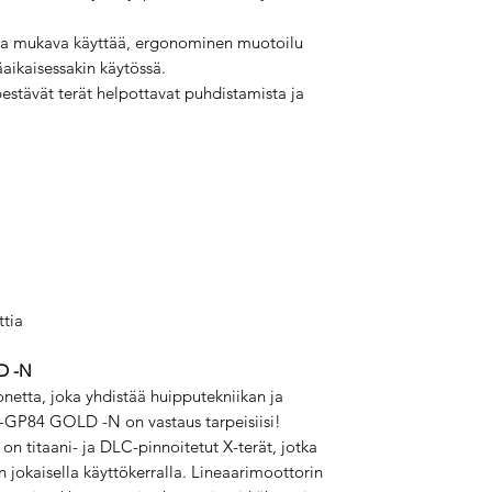
 ja mukava käyttää, ergonominen muotoilu
aikaisessakin käytössä.
 pestävät terät helpottavat puhdistamista ja
ttia
D -N
onetta, joka yhdistää huipputekniikan ja
R-GP84 GOLD -N on vastaus tarpeisiisi!
on titaani- ja DLC-pinnoitetut X-terät, jotka
n jokaisella käyttökerralla. Lineaarimoottorin