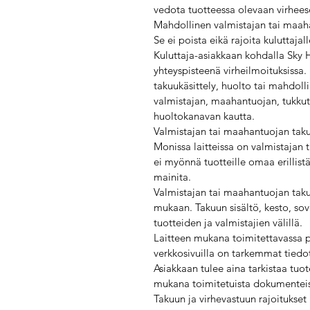
vedota tuotteessa olevaan virheese
Mahdollinen valmistajan tai maaha
Se ei poista eikä rajoita kuluttaja
Kuluttaja-asiakkaan kohdalla Sky H
yhteyspisteenä virheilmoituksissa.
takuukäsittely, huolto tai mahdoll
valmistajan, maahantuojan, tukkut
huoltokanavan kautta.
Valmistajan tai maahantuojan tak
Monissa laitteissa on valmistaja
ei myönnä tuotteille omaa erillistä 
mainita.
Valmistajan tai maahantuojan tak
mukaan. Takuun sisältö, kesto, sov
tuotteiden ja valmistajien välillä.
Laitteen mukana toimitettavassa p
verkkosivuilla on tarkemmat tiedot
Asiakkaan tulee aina tarkistaa tuo
mukana toimitetuista dokumenteista 
Takuun ja virhevastuun rajoitukset