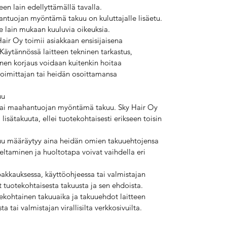
en lain edellyttämällä tavalla.
ntuojan myöntämä takuu on kuluttajalle lisäetu.
lle lain mukaan kuuluvia oikeuksia.
air Oy toimii asiakkaan ensisijaisena
 Käytännössä laitteen tekninen tarkastus,
inen korjaus voidaan kuitenkin hoitaa
oimittajan tai heidän osoittamansa
uu
n tai maahantuojan myöntämä takuu. Sky Hair Oy
lisätakuuta, ellei tuotekohtaisesti erikseen toisin
uu määräytyy aina heidän omien takuuehtojensa
eltaminen ja huoltotapa voivat vaihdella eri
akkauksessa, käyttöohjeessa tai valmistajan
 tuotekohtaisesta takuusta ja sen ehdoista.
tekohtainen takuuaika ja takuuehdot laitteen
tai valmistajan virallisilta verkkosivuilta.