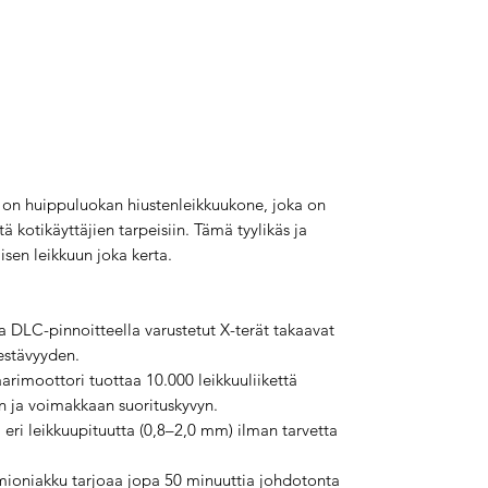
1
on huippuluokan hiustenleikkuukone, joka on
ä kotikäyttäjien tarpeisiin. Tämä tyylikäs ja
aisen leikkuun joka kerta.
 ja DLC-pinnoitteella varustetut X-terät takaavat
estävyyden.
aarimoottori tuottaa 10.000 leikkuuliikettä
an ja voimakkaan suorituskyvyn.
i eri leikkuupituutta (0,8–2,0 mm) ilman tarvetta
iumioniakku tarjoaa jopa 50 minuuttia johdotonta