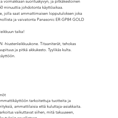
 ja voimakkaan suorituskyvyn, ja pitkäkestoinen
50 minuuttia johdotonta käyttöaikaa.
te, jolla saat ammattimaisen lopputuloksen joka
innollista ja vaivatonta Panasonic ER-GP84 GOLD
leikkuun taika!
hiustenleikkuukone. Titaaniterät, tehokas
upituus ja pitkä akkukesto. Tyylikäs kulta.
käyttöön.
nnöt
mmattikäyttöön tarkoitettuja tuotteita ja
ityksiä, ammattilaisia että kuluttaja-asiakkaita.
rkoitus vaikuttavat siihen, mitä takuuseen,
lautuksiin sovelletaan.