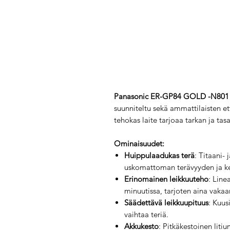
Panasonic ER-GP84 GOLD -N80
suunniteltu sekä ammattilaisten ett
tehokas laite tarjoaa tarkan ja tas
Ominaisuudet:
Huippulaadukas terä
: Titaani-
uskomattoman terävyyden ja k
Erinomainen leikkuuteho
: Line
minuutissa, tarjoten aina vaka
Säädettävä leikkuupituus
: Kuus
vaihtaa teriä.
Akkukesto
: Pitkäkestoinen lit