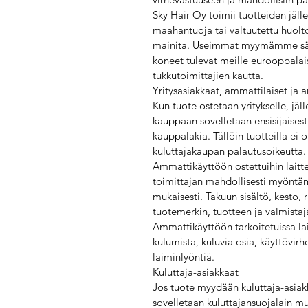
Sky Hair Oy toimii tuotteiden jäl
maahantuoja tai valtuutettu huoltol
mainita. Useimmat myymämme sähk
koneet tulevat meille eurooppalai
tukkutoimittajien kautta.
Yritysasiakkaat, ammattilaiset ja 
Kun tuote ostetaan yritykselle, jä
kauppaan sovelletaan ensisijaisest
kauppalakia. Tällöin tuotteilla ei 
kuluttajakaupan palautusoikeutta.
Ammattikäyttöön ostettuihin laitte
toimittajan mahdollisesti myöntä
mukaisesti. Takuun sisältö, kesto, 
tuotemerkin, tuotteen ja valmista
Ammattikäyttöön tarkoitetuissa lai
kulumista, kuluvia osia, käyttövirh
laiminlyöntiä.
Kuluttaja-asiakkaat
Jos tuote myydään kuluttaja-asiak
sovelletaan kuluttajansuojalain mu