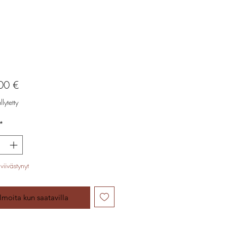
Hinta
00 €
lytetty
*
viivästynyt
Ilmoita kun saatavilla