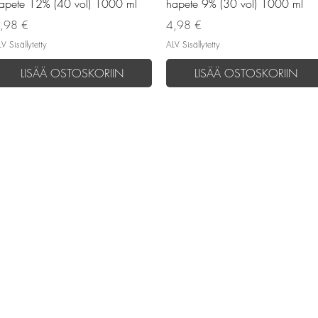
apete 12% (40 vol) 1000 ml
hapete 9% (30 vol) 1000 ml
inta
Hinta
,98 €
4,98 €
V Sisällytetty
ALV Sisällytetty
LISÄÄ OSTOSKORIIN
LISÄÄ OSTOSKORIIN