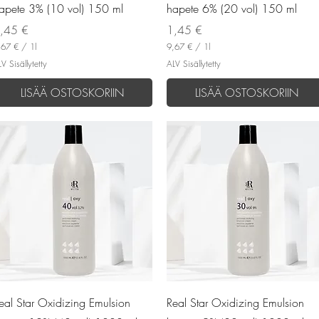
apete 3% (10 vol) 150 ml
hapete 6% (20 vol) 150 ml
inta
Hinta
,45 €
1,45 €
,67 €
/
1l
9,67 €
/
1l
9
V Sisällytetty
ALV Sisällytetty
,
6
LISÄÄ OSTOSKORIIN
LISÄÄ OSTOSKORIIN
7
€
p
e
r
1
l
i
t
r
a
Pikakatselu
Pikakatselu
eal Star Oxidizing Emulsion
Real Star Oxidizing Emulsion