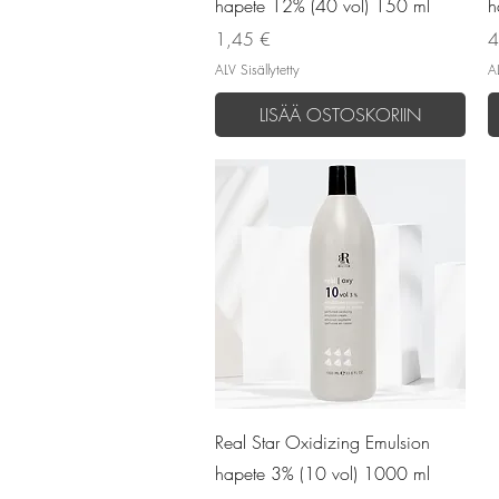
hapete 12% (40 vol) 150 ml
h
Hinta
H
1,45 €
4
ALV Sisällytetty
AL
LISÄÄ OSTOSKORIIN
Pikakatselu
Real Star Oxidizing Emulsion
hapete 3% (10 vol) 1000 ml