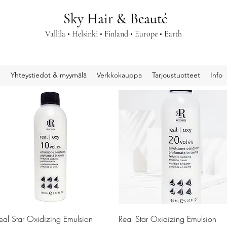
Sky Hair & Beauté
Vallila • Helsinki • Finland • Europe • Earth
u
Yhteystiedot & myymälä
Verkkokauppa
Tarjoustuotteet
Info
Pikakatselu
Pikakatselu
eal Star Oxidizing Emulsion
Real Star Oxidizing Emulsion