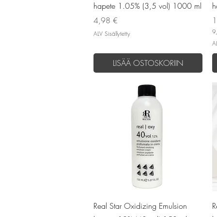
hapete 1.05% (3,5 vol) 1000 ml
h
Hinta
H
4,98 €
1
9
ALV Sisällytetty
9
AL
,
6
LISÄÄ OSTOSKORIIN
7
€
p
e
r
1
l
i
t
r
a
Pikakatselu
Real Star Oxidizing Emulsion
R