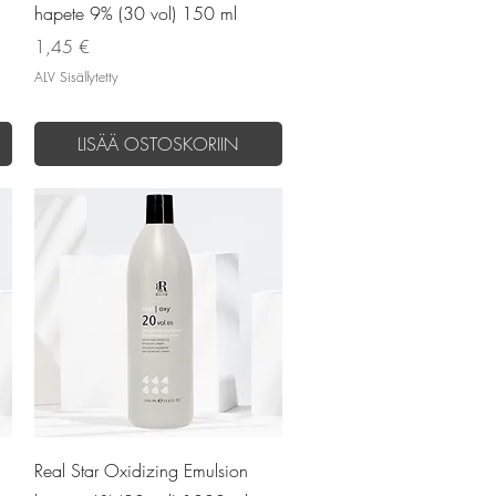
hapete 9% (30 vol) 150 ml
Hinta
1,45 €
ALV Sisällytetty
LISÄÄ OSTOSKORIIN
Pikakatselu
Real Star Oxidizing Emulsion