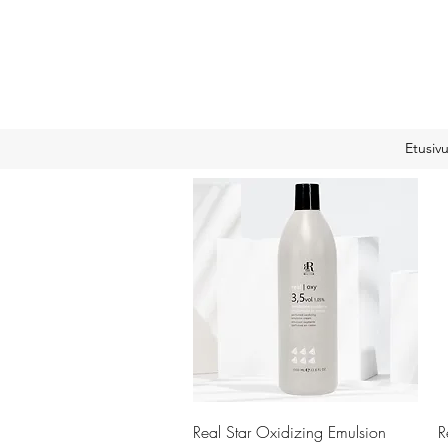
Etusiv
Pikakatselu
Real Star Oxidizing Emulsion
R