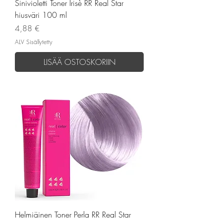
Sinivioletti Toner Irisè RR Real Star
hiusväri 100 ml
Hinta
4,88 €
ALV Sisällytetty
LISÄÄ OSTOSKORIIN
Helmiäinen Toner Perla RR Real Star