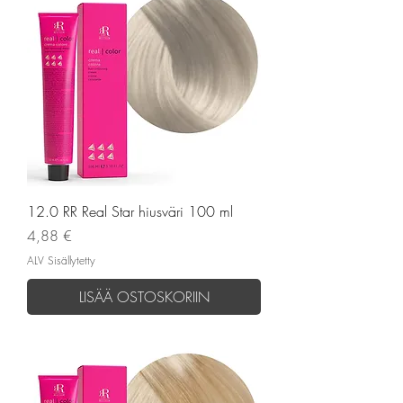
12.0 RR Real Star hiusväri 100 ml
Hinta
4,88 €
ALV Sisällytetty
LISÄÄ OSTOSKORIIN