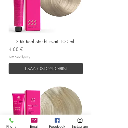
11.2 RR Real Star hiusväri 100 ml
Hinta
4,88 €
ALV Sisällytetty
LISÄÄ OSTOSKORIIN
Phone
Email
Facebook
Instagram