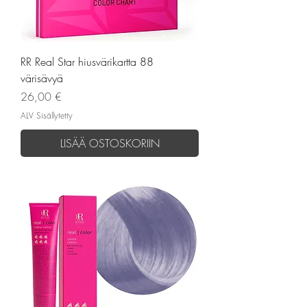
RR Real Star hiusvärikartta 88
värisävyä
Hinta
26,00 €
ALV Sisällytetty
LISÄÄ OSTOSKORIIN