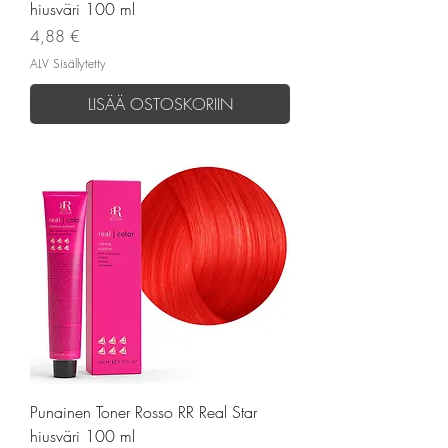
hiusväri 100 ml
Hinta
4,88 €
ALV Sisällytetty
LISÄÄ OSTOSKORIIN
Punainen Toner Rosso RR Real Star
hiusväri 100 ml