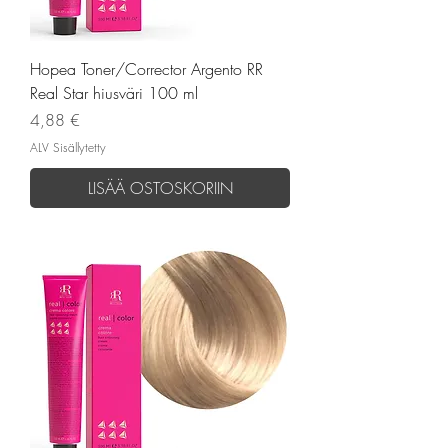
Hopea Toner/Corrector Argento RR
Real Star hiusväri 100 ml
Hinta
4,88 €
ALV Sisällytetty
LISÄÄ OSTOSKORIIN