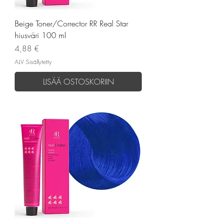
Beige Toner/Corrector RR Real Star
hiusväri 100 ml
Hinta
4,88 €
ALV Sisällytetty
LISÄÄ OSTOSKORIIN