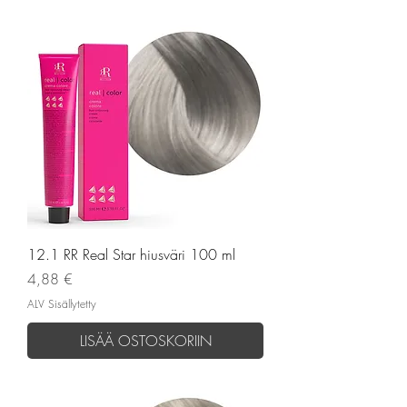
12.1 RR Real Star hiusväri 100 ml
Hinta
4,88 €
ALV Sisällytetty
LISÄÄ OSTOSKORIIN