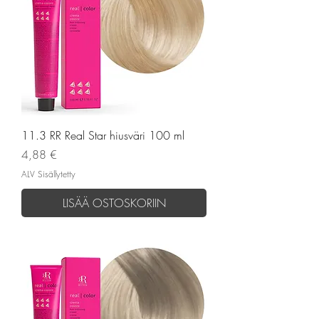
11.3 RR Real Star hiusväri 100 ml
Hinta
4,88 €
ALV Sisällytetty
LISÄÄ OSTOSKORIIN