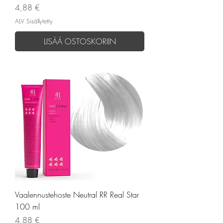
Hinta
4,88 €
ALV Sisällytetty
LISÄÄ OSTOSKORIIN
Vaalennustehoste Neutral RR Real Star
100 ml
Hinta
4,88 €