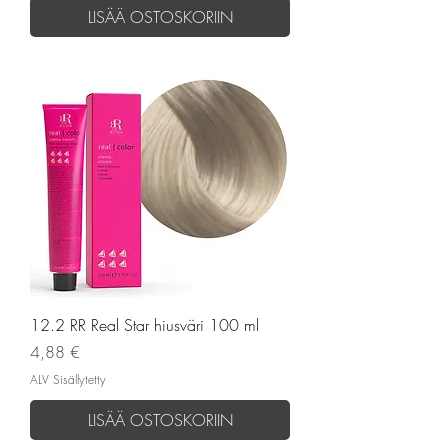
LISÄÄ OSTOSKORIIN
12.2 RR Real Star hiusväri 100 ml
Hinta
4,88 €
ALV Sisällytetty
LISÄÄ OSTOSKORIIN