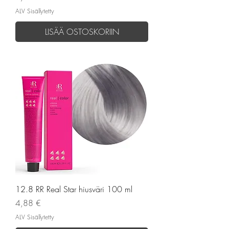
ALV Sisällytetty
LISÄÄ OSTOSKORIIN
12.8 RR Real Star hiusväri 100 ml
Hinta
4,88 €
ALV Sisällytetty