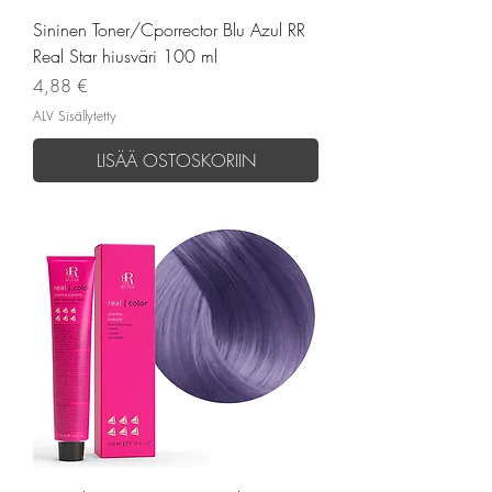
Sininen Toner/Cporrector Blu Azul RR
Real Star hiusväri 100 ml
Hinta
4,88 €
ALV Sisällytetty
LISÄÄ OSTOSKORIIN