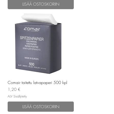
LISÄÄ OSTOSKORIIN
Comair taitettu latvapaperi 500 kpl
Hinta
1,20 €
ALV Sisällytetty
LISÄÄ OSTOSKORIIN