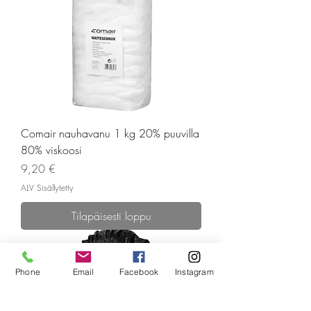
Comair nauhavanu 1 kg 20% puuvilla
80% viskoosi
Hinta
9,20 €
ALV Sisällytetty
Tilapäisesti loppu
Phone
Email
Facebook
Instagram