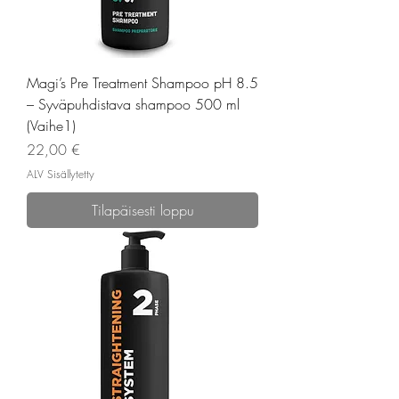
Magi’s Pre Treatment Shampoo pH 8.5
– Syväpuhdistava shampoo 500 ml
(Vaihe1)
Hinta
22,00 €
ALV Sisällytetty
Tilapäisesti loppu