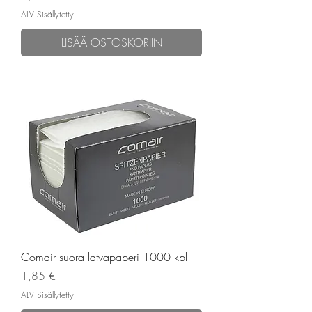
ALV Sisällytetty
LISÄÄ OSTOSKORIIN
Comair suora latvapaperi 1000 kpl
Hinta
1,85 €
ALV Sisällytetty