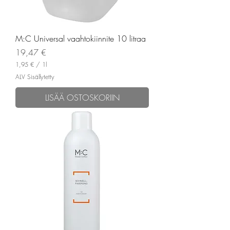
M:C Universal vaahtokiinnite 10 litraa
Hinta
19,47 €
1,95 €
/
1l
1
ALV Sisällytetty
,
9
LISÄÄ OSTOSKORIIN
5
€
p
e
r
1
l
i
t
r
a