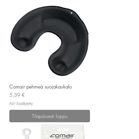
Comair pehmeä suojakaukalo
Hinta
5,39 €
ALV Sisällytetty
Tilapäisesti loppu