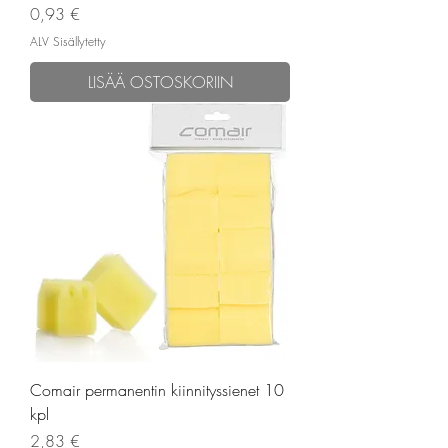
Hinta
0,93 €
ALV Sisällytetty
LISÄÄ OSTOSKORIIN
Comair permanentin kiinnityssienet 10
kpl
Hinta
2,83 €