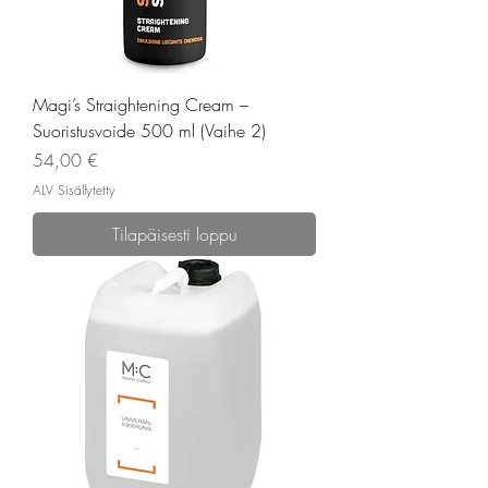
Magi’s Straightening Cream –
Suoristusvoide 500 ml (Vaihe 2)
Hinta
54,00 €
ALV Sisällytetty
Tilapäisesti loppu