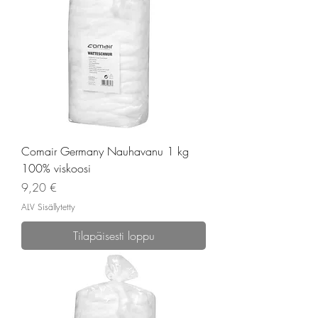
Comair Germany Nauhavanu 1 kg
100% viskoosi
Hinta
9,20 €
ALV Sisällytetty
Tilapäisesti loppu