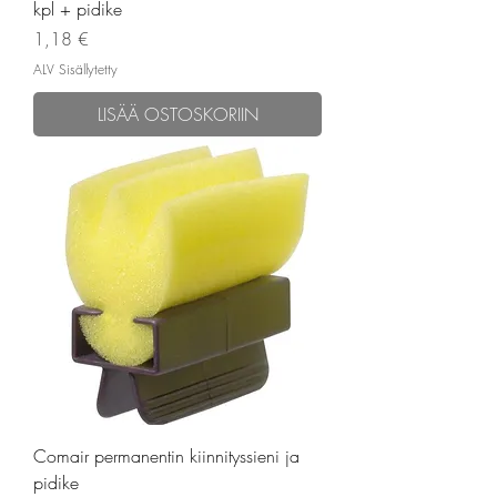
kpl + pidike
Hinta
1,18 €
ALV Sisällytetty
LISÄÄ OSTOSKORIIN
Comair permanentin kiinnityssieni ja
pidike