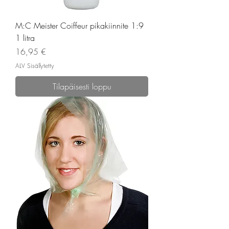
M:C Meister Coiffeur pikakiinnite 1:9
1 litra
Hinta
16,95 €
ALV Sisällytetty
Tilapäisesti loppu