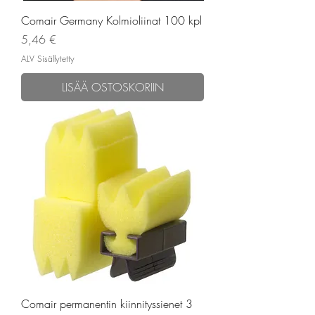
Comair Germany Kolmioliinat 100 kpl
Hinta
5,46 €
ALV Sisällytetty
LISÄÄ OSTOSKORIIN
Comair permanentin kiinnityssienet 3