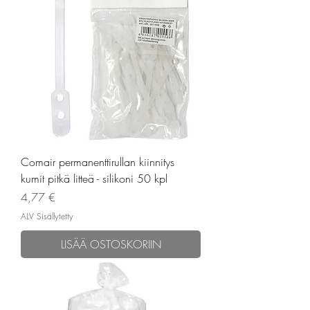
Comair permanenttirullan kiinnitys
kumit pitkä litteä - silikoni 50 kpl
Hinta
4,77 €
ALV Sisällytetty
LISÄÄ OSTOSKORIIN