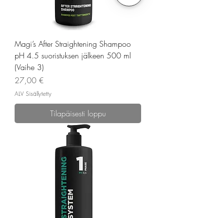
Magi’s After Straightening Shampoo
pH 4.5 suoristuksen jälkeen 500 ml
(Vaihe 3)
Hinta
27,00 €
ALV Sisällytetty
Tilapäisesti loppu