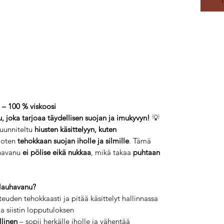
– 100 % viskoosi
 joka tarjoaa täydellisen suojan ja imukyvyn!
💡
uunniteltu
hiusten käsittelyyn, kuten
rjoten
tehokkaan suojan iholle ja silmille
. Tämä
havanu
ei pölise eikä nukkaa
, mikä takaa
puhtaan
Nauhavanu?
teuden tehokkaasti ja pitää käsittelyt hallinnassa
a siistin lopputuloksen
llinen
– sopii herkälle iholle ja vähentää