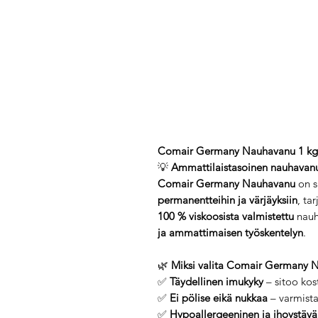
Comair Germany Nauhavanu 1 kg 
💡
Ammattilaistasoinen nauhavanu,
Comair Germany Nauhavanu
on s
permanentteihin ja värjäyksiin
, ta
100 % viskoosista valmistettu
nau
ja ammattimaisen työskentelyn
.
🌿
Miksi valita Comair Germany 
✅
Täydellinen imukyky
– sitoo kos
✅
Ei pölise eikä nukkaa
– varmista
✅
Hypoallergeeninen ja ihoystävä