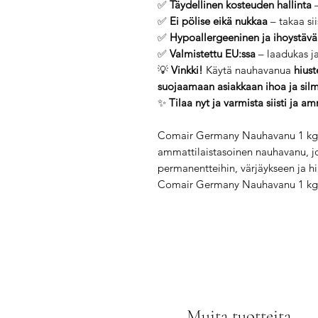
✅
Täydellinen kosteuden hallinta
–
✅
Ei pölise eikä nukkaa
– takaa sii
✅
Hypoallergeeninen ja ihoystävä
✅
Valmistettu EU:ssa
– laadukas ja
💡
Vinkki!
Käytä nauhavanua
hiust
suojaamaan asiakkaan ihoa ja sil
✨
Tilaa nyt ja varmista siisti ja 
Comair Germany Nauhavanu 1 kg –
ammattilaistasoinen nauhavanu, jo
permanentteihin, värjäykseen ja hiu
Comair Germany Nauhavanu 1 kg 
Muita tuotteita