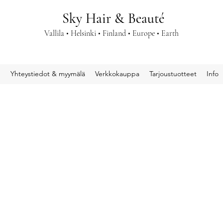
Sky Hair & Beauté
Vallila • Helsinki • Finland • Europe • Earth
u
Yhteystiedot & myymälä
Verkkokauppa
Tarjoustuotteet
Info