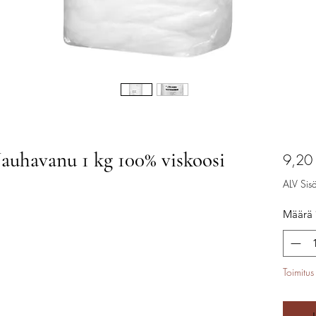
uhavanu 1 kg 100% viskoosi
9,20
ALV Sisäl
Määrä
Toimitus 