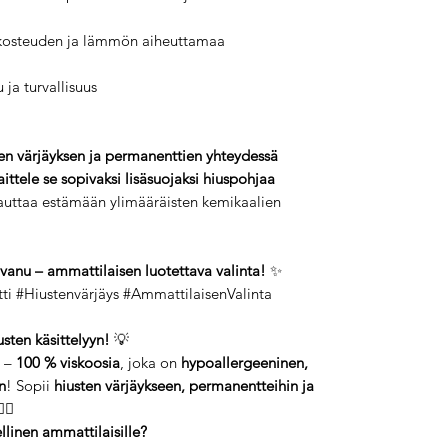
kosteuden ja lämmön aiheuttamaa
 ja turvallisuus
en värjäyksen ja permanenttien yhteydessä
aittele se sopivaksi lisäsuojaksi hiuspohjaa
auttaa estämään ylimääräisten kemikaalien
nu – ammattilaisen luotettava valinta!
✨
 #Hiustenvärjäys #AmmattilaisenValinta
usten käsittelyyn!
💡
–
100 % viskoosia
, joka on
hypoallergeeninen,
n
! Sopii
hiusten värjäykseen, permanentteihin ja
‍♀️✨
linen ammattilaisille?