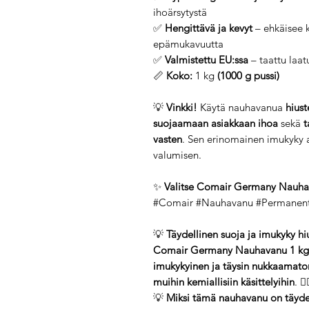
ihoärsytystä
✅
Hengittävä ja kevyt
– ehkäisee 
epämukavuutta
✅
Valmistettu EU:ssa
– taattu laatu
📏
Koko:
1 kg
(1000 g pussi)
💡
Vinkki!
Käytä nauhavanua
hiust
suojaamaan asiakkaan ihoa
sekä
t
vasten
. Sen erinomainen imukyky 
valumisen.
✨
Valitse Comair Germany Nauhava
#Comair #Nauhavanu #Permanentti
💡
Täydellinen suoja ja imukyky hi
Comair Germany Nauhavanu 1 kg
imukykyinen ja täysin nukkaamato
muihin kemiallisiin käsittelyihin
. 💆
💡
Miksi tämä nauhavanu on täydel