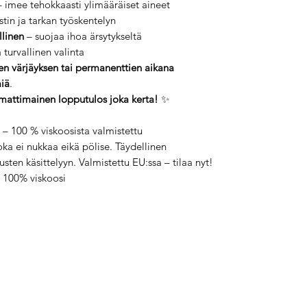
 imee tehokkaasti ylimääräiset aineet
stin ja tarkan työskentelyn
llinen
– suojaa ihoa ärsytykseltä
 turvallinen valinta
en värjäyksen tai permanenttien aikana
miä
.
ammattimainen lopputulos joka kerta!
✨
 100 % viskoosista valmistettu
ka ei nukkaa eikä pölise. Täydellinen
sten käsittelyyn. Valmistettu EU:ssa – tilaa nyt!
100% viskoosi