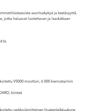
mattilaistasoista suorituskykyä ja kestävyyttä.
le, jotka haluavat luotettavan ja laadukkaan
1416
oitettu V5000 moottori, 6 000 kierrosta/min
DARD, kiinteä
oitettu verkkojännitteinen hiustenleikkuukone