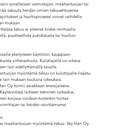
isiin sovelletaan valmistajan, maahantuojan tai
mää takuuta heidän omien takuuehtojensa
rajoitukset ja huoltoprosessi voivat vaihdella
jan mukaan.
tteissa takuu ei yleensä koske normaalia
eitä, puutteellista puhdistusta tai huollon
kaalle yksityiseen käyttöön, kauppaan
kaista virhevastuuta. Kuluttajalla on oikeus
en lain edellyttämällä tavalla.
ntuojan myöntämä takuu on kuluttajalle lisäetu.
lle lain mukaan kuuluvia oikeuksia.
air Oy toimii asiakkaan ensisijaisena
 Käytännössä laitteen tekninen tarkastus,
inen korjaus voidaan kuitenkin hoitaa
oimittajan tai heidän osoittamansa
uu
n tai maahantuojan myöntämä takuu. Sky Hair Oy