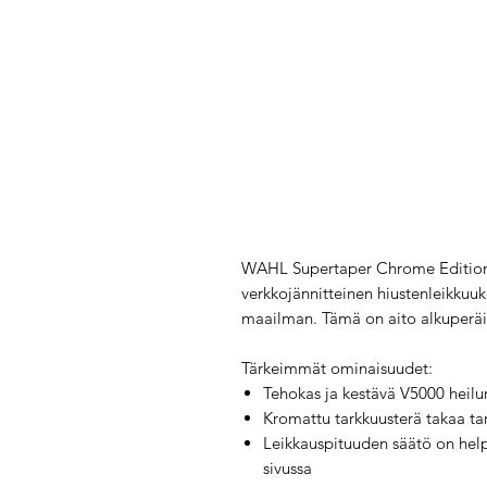
WAHL Supertaper Chrome Edition 
verkkojännitteinen hiustenleikkuuk
maailman. Tämä on aito alkuperä
Tärkeimmät ominaisuudet:
Tehokas ja kestävä V5000 heilur
Kromattu tarkkuusterä takaa ta
Leikkauspituuden säätö on help
sivussa