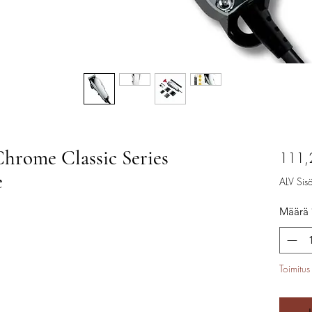
hrome Classic Series
111,
e
ALV Sisäl
Määrä
Toimitus 