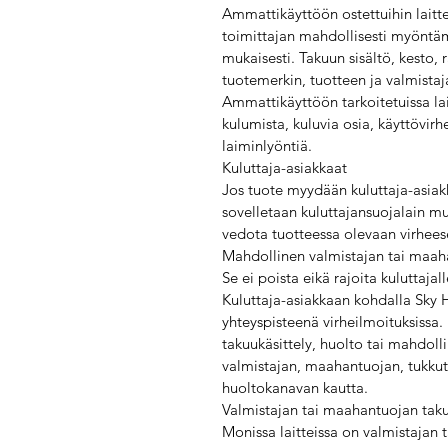
Ammattikäyttöön ostettuihin laitte
toimittajan mahdollisesti myöntä
mukaisesti. Takuun sisältö, kesto, 
tuotemerkin, tuotteen ja valmista
Ammattikäyttöön tarkoitetuissa lai
kulumista, kuluvia osia, käyttövirh
laiminlyöntiä.
Kuluttaja-asiakkaat
Jos tuote myydään kuluttaja-asiak
sovelletaan kuluttajansuojalain mu
vedota tuotteessa olevaan virheese
Mahdollinen valmistajan tai maaha
Se ei poista eikä rajoita kuluttaja
Kuluttaja-asiakkaan kohdalla Sky H
yhteyspisteenä virheilmoituksissa.
takuukäsittely, huolto tai mahdoll
valmistajan, maahantuojan, tukkut
huoltokanavan kautta.
Valmistajan tai maahantuojan tak
Monissa laitteissa on valmistaja