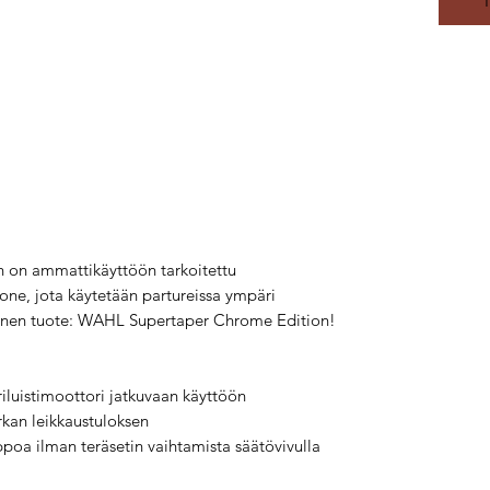
on ammattikäyttöön tarkoitettu
one, jota käytetään partureissa ympäri
inen tuote: WAHL Supertaper Chrome Edition!
iluistimoottori jatkuvaan käyttöön
rkan leikkaustuloksen
poa ilman teräsetin vaihtamista säätövivulla