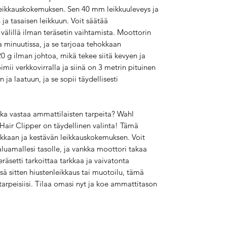
leikkauskokemuksen. Sen 40 mm leikkuuleveys ja
ja tasaisen leikkuun. Voit säätää
 välillä ilman teräsetin vaihtamista. Moottorin
 minuutissa, ja se tarjoaa tehokkaan
0 g ilman johtoa, mikä tekee siitä kevyen ja
imii verkkovirralla ja siinä on 3 metrin pituinen
 ja laatuun, ja se sopii täydellisesti
ka vastaa ammattilaisten tarpeita? Wahl
air Clipper on täydellinen valinta! Tämä
kkaan ja kestävän leikkauskokemuksen. Voit
luamallesi tasolle, ja vankka moottori takaa
räsetti tarkoittaa tarkkaa ja vaivatonta
sä sitten hiustenleikkaus tai muotoilu, tämä
arpeisiisi. Tilaa omasi nyt ja koe ammattitason