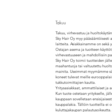
Takuu
Takuu, virhevastuu ja huoltokäytä
Sky Hair Oy myy pääsääntöisesti a
laitteita. Asiakkainamme on sekä yr
Ostajan asema ja tuotteen käyttöta
virhevastuuseen ja mahdollisiin pa
Sky Hair Oy toimii tuotteiden jäl
maahantuoja tai valtuutettu huoltol
mainita. Useimmat myymämme sähk
koneet tulevat meille eurooppalai
tukkutoimittajien kautta.
Yritysasiakkaat, ammattilaiset ja 
Kun tuote ostetaan yritykselle, jä
kauppaan sovelletaan ensisijaisest
kauppalakia. Tällöin tuotteilla ei 
kuluttajakaupan palautusoikeutta.