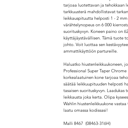
tarjoaa luotettavan ja tehokkaan 
tarkkuusterä mahdollistavat tarkan 
leikkauspituutta helposti 1 - 2 mm
värähtelynopeus on 6 000 kierrosta
suorituskyvyn. Koneen paino on 62
käyttäjäystävällisen. Tämä tuote to
johto. Voit luottaa sen kestävyyteen
ammattikäyttöön partureille.
Haluatko hiustenleikkuukoneen, jo
Professional Super Taper Chrome H
korkealaatuinen kone tarjoaa teho
säätää leikkuupituuden helposti ha
tasaisen suorituskyvyn. Laadukas te
leikkausta joka kerta. Olipa kysees
Wahlin hiustenleikkuukone vastaa t
laatu omassa kodissasi!
Malli 8467 (08463-316H)