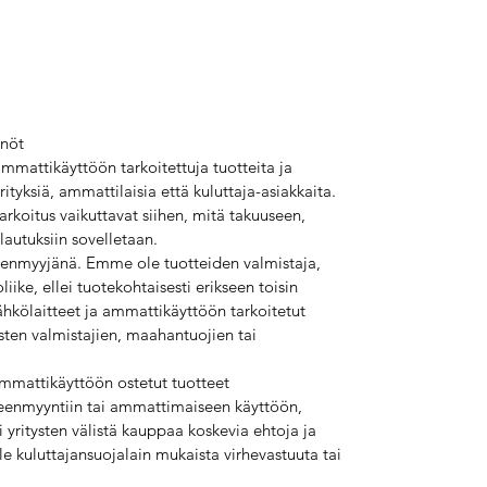
nnöt
mmattikäyttöön tarkoitettuja tuotteita ja
ityksiä, ammattilaisia että kuluttaja-asiakkaita.
rkoitus vaikuttavat siihen, mitä takuuseen,
lautuksiin sovelletaan.
leenmyyjänä. Emme ole tuotteiden valmistaja,
iike, ellei tuotekohtaisesti erikseen toisin
ölaitteet ja ammattikäyttöön tarkoitetut
sten valmistajien, maahantuojien tai
ammattikäyttöön ostetut tuotteet
lleenmyyntiin tai ammattimaiseen käyttöön,
i yritysten välistä kauppaa koskevia ehtoja ja
ole kuluttajansuojalain mukaista virhevastuuta tai