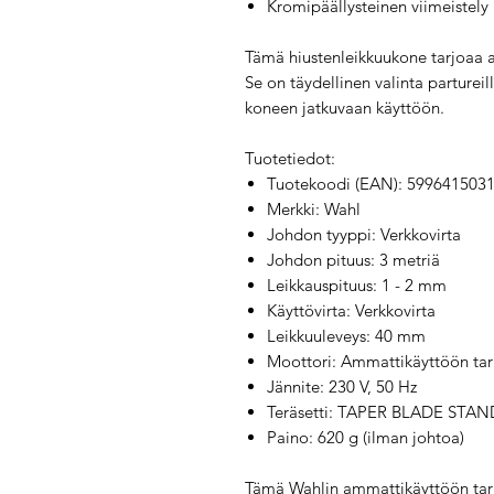
Kromipäällysteinen viimeistely
Tämä hiustenleikkuukone tarjoaa am
Se on täydellinen valinta partureil
koneen jatkuvaan käyttöön.
Tuotetiedot:
Tuotekoodi (EAN): 599641503
Merkki: Wahl
Johdon tyyppi: Verkkovirta
Johdon pituus: 3 metriä
Leikkauspituus: 1 - 2 mm
Käyttövirta: Verkkovirta
Leikkuuleveys: 40 mm
Moottori: Ammattikäyttöön tark
Jännite: 230 V, 50 Hz
Teräsetti: TAPER BLADE STAN
Paino: 620 g (ilman johtoa)
Tämä Wahlin ammattikäyttöön tark