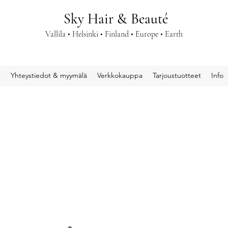
Sky Hair & Beauté
Vallila • Helsinki • Finland • Europe • Earth
u
Yhteystiedot & myymälä
Verkkokauppa
Tarjoustuotteet
Info