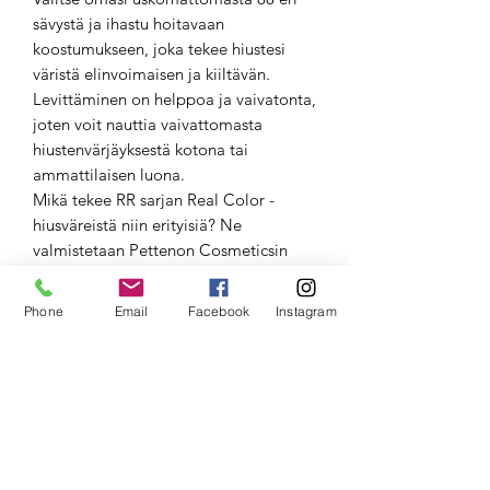
sävystä ja ihastu hoitavaan
koostumukseen, joka tekee hiustesi
väristä elinvoimaisen ja kiiltävän.
Levittäminen on helppoa ja vaivatonta,
joten voit nauttia vaivattomasta
hiustenvärjäyksestä kotona tai
ammattilaisen luona.
Mikä tekee RR sarjan Real Color -
hiusväreistä niin erityisiä? Ne
valmistetaan Pettenon Cosmeticsin
omassa tehtaassa Italiassa, Toscanan
alueella. Tämä huippulaatuinen tehdas
Phone
Email
Facebook
Instagram
tuottaa yli 140 000 värituubia päivittäin
useille maailmankuuluille
tuotemerkeille, ja nyt se tuo sinulle
uusimman ylpeydenaiheensa - Real
Star -tuotesarjan!
Mutta siinä ei vielä kaikki! RR sarjan
Real Color -hiusvärien koostumus