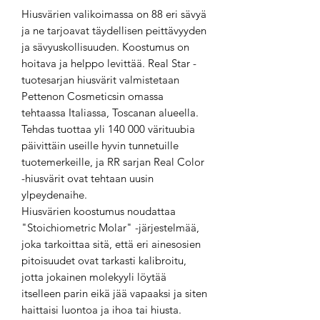
Hiusvärien valikoimassa on 88 eri sävyä
ja ne tarjoavat täydellisen peittävyyden
ja sävyuskollisuuden. Koostumus on
hoitava ja helppo levittää. Real Star -
tuotesarjan hiusvärit valmistetaan
Pettenon Cosmeticsin omassa
tehtaassa Italiassa, Toscanan alueella.
Tehdas tuottaa yli 140 000 värituubia
päivittäin useille hyvin tunnetuille
tuotemerkeille, ja RR sarjan Real Color
-hiusvärit ovat tehtaan uusin
ylpeydenaihe.
Hiusvärien koostumus noudattaa
"Stoichiometric Molar" -järjestelmää,
joka tarkoittaa sitä, että eri ainesosien
pitoisuudet ovat tarkasti kalibroitu,
jotta jokainen molekyyli löytää
itselleen parin eikä jää vapaaksi ja siten
haittaisi luontoa ja ihoa tai hiusta.