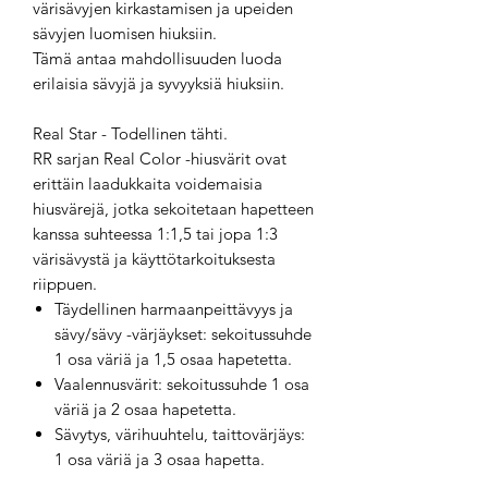
värisävyjen kirkastamisen ja upeiden
sävyjen luomisen hiuksiin.
Tämä antaa mahdollisuuden luoda
erilaisia sävyjä ja syvyyksiä hiuksiin.
Real Star - Todellinen tähti.
RR sarjan Real Color -hiusvärit ovat
erittäin laadukkaita voidemaisia
hiusvärejä, jotka sekoitetaan hapetteen
kanssa suhteessa 1:1,5 tai jopa 1:3
värisävystä ja käyttötarkoituksesta
riippuen.
Täydellinen harmaanpeittävyys ja
sävy/sävy -värjäykset: sekoitussuhde
1 osa väriä ja 1,5 osaa hapetetta.
Vaalennusvärit: sekoitussuhde 1 osa
väriä ja 2 osaa hapetetta.
Sävytys, värihuuhtelu, taittovärjäys:
1 osa väriä ja 3 osaa hapetta.