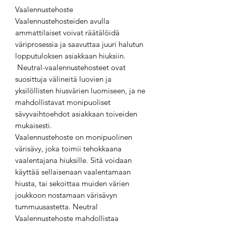
Vaalennustehoste
Vaalennustehosteiden avulla
ammattilaiset voivat räätälöidä
väriprosessia ja saavuttaa juuri halutun
lopputuloksen asiakkaan hiuksiin.
Neutral-vaalennustehosteet ovat
suosittuja välineitä luovien ja
yksilöllisten hiusvärien luomiseen, ja ne
mahdollistavat monipuoliset
sävyvaihtoehdot asiakkaan toiveiden
mukaisesti.
Vaalennustehoste on monipuolinen
värisävy, joka toimii tehokkaana
vaalentajana hiuksille. Sitä voidaan
käyttää sellaisenaan vaalentamaan
hiusta, tai sekoittaa muiden värien
joukkoon nostamaan värisävyn
tummuusastetta. Neutral
Vaalennustehoste mahdollistaa