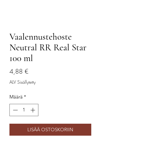
Vaalennustehoste
Neutral RR Real Star
100 ml
Hinta
4,88 €
ALV Sisällytetty
Määrä
*
LISÄÄ OSTOSKORIIN