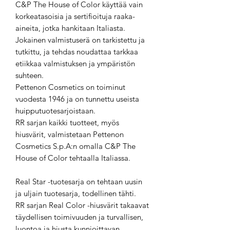
C&P The House of Color käyttää vain
korkeatasoisia ja sertifioituja raaka-
aineita, jotka hankitaan Italiasta.
Jokainen valmistuserä on tarkistettu ja
tutkittu, ja tehdas noudattaa tarkkaa
etiikkaa valmistuksen ja ympäristön
suhteen.
Pettenon Cosmetics on toiminut
vuodesta 1946 ja on tunnettu useista
huipputuotesarjoistaan.
RR sarjan kaikki tuotteet, myös
hiusvärit, valmistetaan Pettenon
Cosmetics S.p.A:n omalla C&P The
House of Color tehtaalla Italiassa.
Real Star -tuotesarja on tehtaan uusin
ja uljain tuotesarja, todellinen tähti.
RR sarjan Real Color -hiusvärit takaavat
täydellisen toimivuuden ja turvallisen,
luontoa ja hiusta kunnioittavan