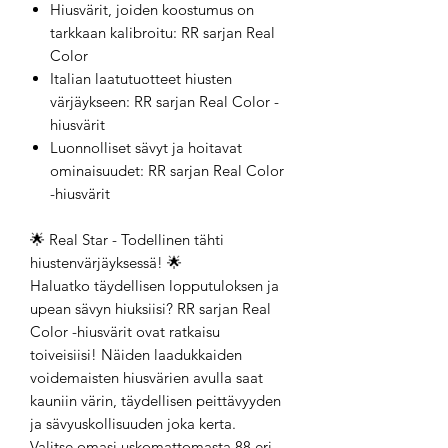
Hiusvärit, joiden koostumus on
tarkkaan kalibroitu: RR sarjan Real
Color
Italian laatutuotteet hiusten
värjäykseen: RR sarjan Real Color -
hiusvärit
Luonnolliset sävyt ja hoitavat
ominaisuudet: RR sarjan Real Color
-hiusvärit
🌟 Real Star - Todellinen tähti
hiustenvärjäyksessä! 🌟
Haluatko täydellisen lopputuloksen ja
upean sävyn hiuksiisi? RR sarjan Real
Color -hiusvärit ovat ratkaisu
toiveisiisi! Näiden laadukkaiden
voidemaisten hiusvärien avulla saat
kauniin värin, täydellisen peittävyyden
ja sävyuskollisuuden joka kerta.
Valitse omasi uskomattomasta 88 eri