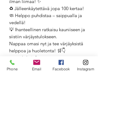
ilman liimaa! ✨
♻️ Jälleenkäytettävä jopa 100 kertaa!
🧼 Helppo puhdistaa – saippualla ja
vedellä!
💡 Ihanteellinen ratkaisu kauniiseen ja
siistiin värjäystulokseen.
Nappaa omasi nyt ja tee värjäyksistä
helppoa ja huoletonta! 🛒👇
www.skyhair.fi
Phone
Email
Facebook
Instagram
RefectoCil Silicone Pads –
innovatiiviset, jälleenkäytettävät
silikonipehmusteet suojaavat ihoa
ripsien ja kulmien värjäyksessä. Helppo
puhdistaa ja mukavat käyttää! 🛒✨
Refectocil silikonisuojat ripsien
värjäyksiin 2 kpl