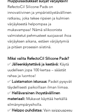
Huippulaadukkaat suojat värjäyksiin!
RefectoCil Silicone Pads on
innovatiivinen ja ympäristöystävällinen
ratkaisu, joka tekee ripsien ja kulmien
värjäyksestä helpompaa ja
mukavampaa! Nämä silikoonista
valmistetut pehmusteet suojaavat ihoa
värjäyksen aikana, estäen värjäytymiä
ja pitäen prosessin siistinä.
Miksi valita RefectoCil Silicone Pads?
✅
Jälleenkäytettävä ja kestävä:
Käytä
uudelleen jopa 100 kertaa – säästät
rahaa ja luontoa!
✅
Luistamaton istuvuus:
Padsit pysyvät
täydellisesti paikoillaan ilman liimaa.
✅
Hellävarainen ihoystävällinen
materiaali:
Mukavat käyttää herkällä
silmänympärysiholla.
✅
Helppo puhdistaa:
Vain saippuapesu