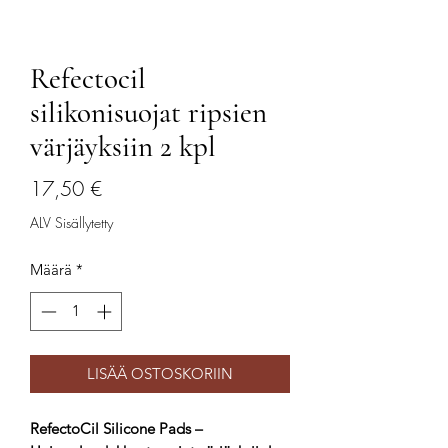
Refectocil
silikonisuojat ripsien
värjäyksiin 2 kpl
Hinta
17,50 €
ALV Sisällytetty
Määrä
*
LISÄÄ OSTOSKORIIN
RefectoCil Silicone Pads –