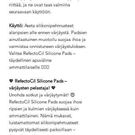
riittää, ja ne ovat taas valmiina
seuraavaan käyttöön.
Käyttö:
Aseta silikonipehmusteet
alaripsien alle ennen värjäystä. Padsien
ainutlaatuinen muotoilu suojaa ihoa ja
varmistaa onnistuneen värjäystuloksen.
Valitse RefectoCil Silicone Pads –
täydellinen apuväline
ammattilaiselle 💁‍♀️✨
💖
RefectoCil Silicone Pads –
värjäysten pelastaja!
💖
Unohda sotkut ja värjäytymät! 😍
RefectoCil Silicone Pads suojaa ihosi
ripsien ja kulmien värjäyksessä kuin
ammattilainen. Nämä mukavat,
luistamattomat silikonipehmusteet
pysyvät täydellisesti paikoillaan –