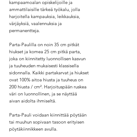
kampaamoalan opiskelijoille ja
ammattilaisille tärkeä työkalu, jolla
harjoitella kampauksia, leikkauksia,
värjäyksiä, vaalennuksia ja
permanentteja.
Parta-Paulilla on noin 35 cm pitkät
hiukset ja komea 25 cm pitkä parta,
joka on kiinnitetty luonnollisen kasvun
ja tuuheuden mukaisesti klassisella
sidonnalla. Kaikki partakarvat ja hiukset
ovat 100% aitoa hiusta ja tuuheus on
200 hiusta / cm². Harjoituspään ruskea
väri on luonnollinen, ja se näyttää
aivan aidolta ihmiseltä.
Parta-Pauli voidaan kiinnittää pöytään
tai muuhun sopivaan tasoon erityisen
pöytäkiinnikkeen avulla.