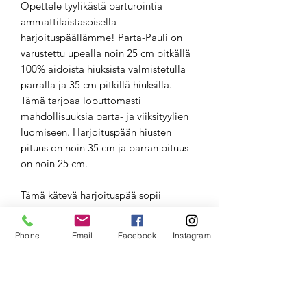
Opettele tyylikästä parturointia
ammattilaistasoisella
harjoituspäällämme! Parta-Pauli on
varustettu upealla noin 25 cm pitkällä
100% aidoista hiuksista valmistetulla
parralla ja 35 cm pitkillä hiuksilla.
Tämä tarjoaa loputtomasti
mahdollisuuksia parta- ja viiksityylien
luomiseen. Harjoituspään hiusten
pituus on noin 35 cm ja parran pituus
on noin 25 cm.
Tämä kätevä harjoituspää sopii
erityisesti parturikoulutuksiin ja -
harjoituksiin, joiden avulla voit kehittää
Phone
Email
Facebook
Instagram
taitojasi miesten hiustenleikkuussa ja
muotoilussa. Käsityönä valmistettu ja
laadukas Parta-Pauli harjoituspää on
suunniteltu kestämään pitkään ja
tuottamaan tarkkoja ja ammattimaisia