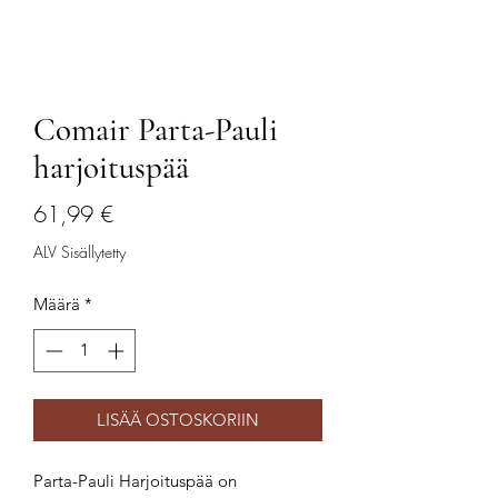
Comair Parta-Pauli
harjoituspää
Hinta
61,99 €
ALV Sisällytetty
Määrä
*
LISÄÄ OSTOSKORIIN
Parta-Pauli Harjoituspää on