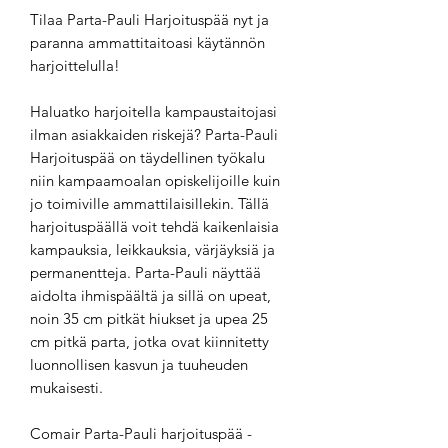
Tilaa Parta-Pauli Harjoituspää nyt ja
paranna ammattitaitoasi käytännön
harjoittelulla!
Haluatko harjoitella kampaustaitojasi
ilman asiakkaiden riskejä? Parta-Pauli
Harjoituspää on täydellinen työkalu
niin kampaamoalan opiskelijoille kuin
jo toimiville ammattilaisillekin. Tällä
harjoituspäällä voit tehdä kaikenlaisia
kampauksia, leikkauksia, värjäyksiä ja
permanentteja. Parta-Pauli näyttää
aidolta ihmispäältä ja sillä on upeat,
noin 35 cm pitkät hiukset ja upea 25
cm pitkä parta, jotka ovat kiinnitetty
luonnollisen kasvun ja tuuheuden
mukaisesti.
Comair Parta-Pauli harjoituspää -