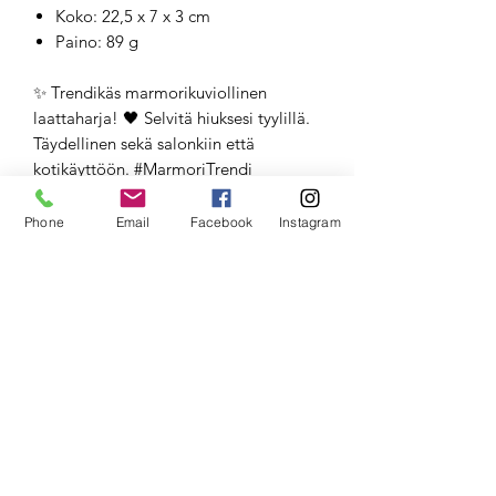
Koko: 22,5 x 7 x 3 cm
Paino: 89 g
✨ Trendikäs marmorikuviollinen
laattaharja! 🖤 Selvitä hiuksesi tyylillä.
Täydellinen sekä salonkiin että
kotikäyttöön. #MarmoriTrendi
#Hiustenhoito
Phone
Email
Facebook
Instagram
Comairin marmorikuviollinen
suorakaiteen muotoinen lapioharja
nylonharjaksilla - Tyylikäs ja
käytännöllinen valinta hiustenhoitoon.
Sopii kaikille hiustyypeille. Koko 22,5 x
7 x 3 cm.
Muita tuotteita