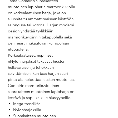
Tämä Comairin suorakaiteen
muotoinen lapioharja marmorikuviolla
on korkealaatuinen harja, joka on
suunniteltu ammattimaiseen käyttöön
salongissa tai kotona. Harjan moderni
design yhdistää tyylikkään
marmorikuvioinnin takapuolella sekä
pehmeän, mukautuvan kumipohjan
etupuolella.
Korkealaatuiset, nupilliset
nNylonharjakset takaavat hiusten
hellävaraisen ja tehokkaan
selvittämisen, kun taas harjan suuri
pinta-ala helpottaa hiusten muotoilua.
Comairin marmorikuviollinen
suorakaiteen muotoinen lapioharja on
kestävä ja sopii kaikille hiustyypeille.
Mega-trendikäs
Nylonharjaksilla
Suorakaiteen muotoinen