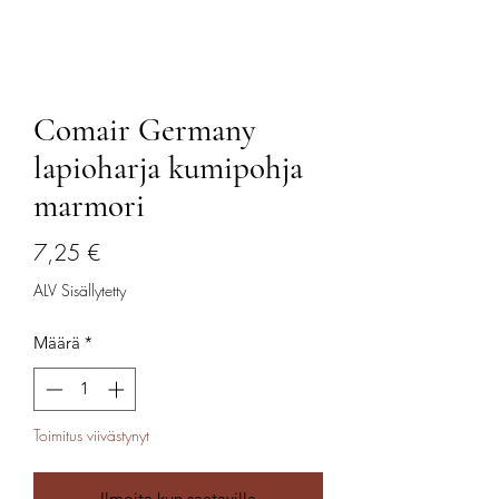
Comair Germany
lapioharja kumipohja
marmori
Hinta
7,25 €
ALV Sisällytetty
Määrä
*
Toimitus viivästynyt
Ilmoita kun saatavilla