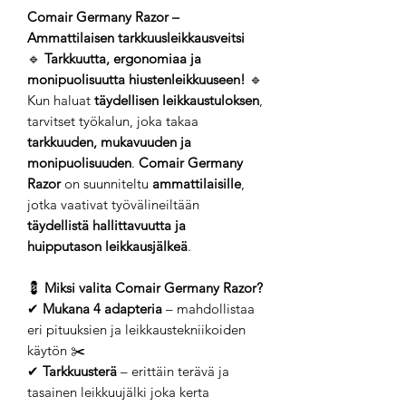
Comair Germany Razor –
Ammattilaisen tarkkuusleikkausveitsi
🔹
Tarkkuutta, ergonomiaa ja
monipuolisuutta hiustenleikkuuseen!
🔹
Kun haluat
täydellisen leikkaustuloksen
,
tarvitset työkalun, joka takaa
tarkkuuden, mukavuuden ja
monipuolisuuden
.
Comair Germany
Razor
on suunniteltu
ammattilaisille
,
jotka vaativat työvälineiltään
täydellistä hallittavuutta ja
huipputason leikkausjälkeä
.
💈
Miksi valita Comair Germany Razor?
✔
Mukana 4 adapteria
– mahdollistaa
eri pituuksien ja leikkaustekniikoiden
käytön ✂️
✔
Tarkkuusterä
– erittäin terävä ja
tasainen leikkuujälki joka kerta