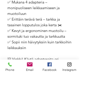
✅ Mukana 4 adapteria –
monipuoliseen leikkaamiseen ja
muotoiluun
✅ Erittäin terävä terä – tarkka ja
tasainen lopputulos joka kerta ✂️
✅ Kevyt ja ergonominen muotoilu –
sormituki tuo vakautta ja tarkkuutta
✅ Sopii niin häivytyksiin kuin tarkkoihin
leikkauksiin
💡 Vinkki! Käytä adaptereita eri
pituuksilla luodaksesi liukuvia kerroksia
Phone
Email
Facebook
Instagram
tai keventääksesi hiuksia luonnollisesti!
✨ Tilaa nyt ja vie hiustenleikkauksesi
uudelle tasolle! ✨
#Comair #Leikkausveitsi
#Hiustenleikkaus
#AmmattilaistasonTyökalu #Hiusstylisti
Comair Germany Razor -leikkausveitsi