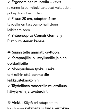
✔
Ergonominen muotoilu
– kevyt
rakenne ja sormituki takaavat vakauden
ja käyttömukavuuden
✔
Pituus 20 cm, adapteri 6 cm
–
täydellinen tasapaino hallittuun
leikkaamiseen
✔
Yhteensopiva Comair Germany
Platinum -terien kanssa
🌟
Suunniteltu ammattikäyttöön:
✔
Kampaajille, hiusstylisteille ja alan
opiskelijoille
✔
Monipuolinen työkalu sekä
tarkkoihin että pehmeisiin
leikkaustekniikoihin
✔
Täydellinen moderniin muotoiluun,
häivytyksiin ja teksturointiin
💡
Vinkki!
Käytä eri adaptereita
luodaksesi
pehmeitä liukuvia kerroksia,