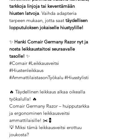
tarkkoja linjoja tai keventämään
hiusten latvoja
. Vaihda adapteria
tarpeen mukaan, jotta saat
täydellisen
lopputuloksen jokaiselle hiustyylille!
✨
Hanki Comair Germany Razor nyt ja
nosta leikkaustaitosi seuraavalle
tasolle!
✨
#Comair #Leikkausveitsi
#Hiustenleikkaus
#AmmattilaistasonTyökalu #Hiusstylisti
🔥 Täydellinen leikkaus alkaa oikealla
työkalulla! 🔥
Comair Germany Razor – huipputarkka
ja ergonominen leikkausveitsi
ammattilaisille! ✂️💈
💡 Miksi tämä leikkausveitsi erottuu
joukosta?