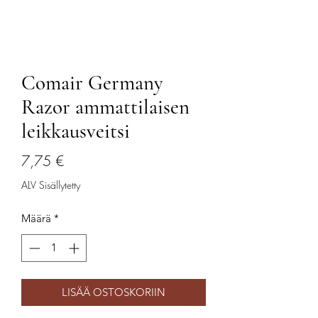
Comair Germany
Razor ammattilaisen
leikkausveitsi
Hinta
7,75 €
ALV Sisällytetty
Määrä
*
LISÄÄ OSTOSKORIIN