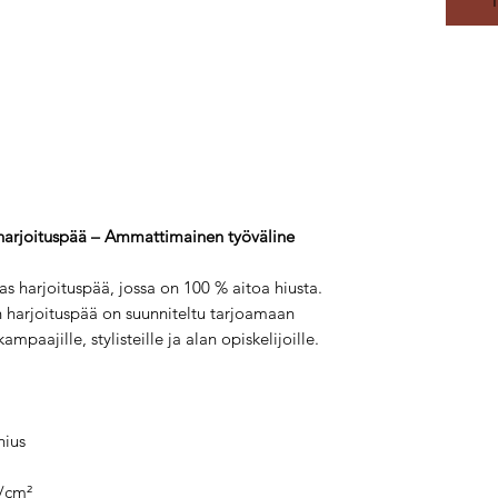
harjoituspää – Ammattimainen työväline
 harjoituspää, jossa on 100 % aitoa hiusta.
 harjoituspää on suunniteltu tarjoamaan
mpaajille, stylisteille ja alan opiskelijoille.
hius
/cm²