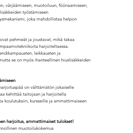
en, värjäämiseen, muotoiluun, föönaamiseen,
slisäkkeiden työstämiseen
tysmekanismi, joka mahdollistaa helpon
 ovat pehmeät ja joustavat, mikä takaa
ampaamotekniikoita harjoiteltaessa.
trendikampausten, leikkausten ja
 mutta se on myös ihanteellinen hiuslisäkkeiden
tämiseen
arjoituspää on välttämätön jokaiselle
uaa kehittää taitojaan ja harjoitella
a koulutuksiin, kursseille ja ammattimaiseen
en harjoitus, ammattimaiset tulokset!
nnollinen muotoilukokemus