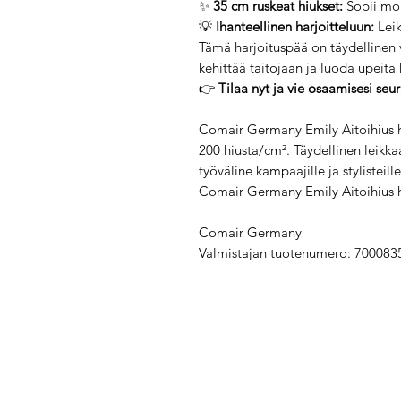
✨
35 cm ruskeat hiukset:
Sopii mon
💡
Ihanteellinen harjoitteluun:
Leik
Tämä harjoituspää on täydellinen va
kehittää taitojaan ja luoda upeita
👉
Tilaa nyt ja vie osaamisesi seur
Comair Germany Emily Aitoihius ha
200 hiusta/cm². Täydellinen leikk
työväline kampaajille ja stylisteille
Comair Germany Emily Aitoihius 
Comair Germany
Valmistajan tuotenumero: 700083