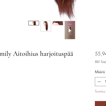
ly Aitoihius harjoituspää
55,9
ALV Sisäl
Määrä
Toimitus 