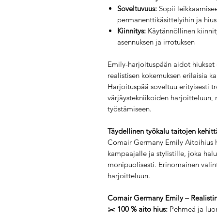
Soveltuvuus:
Sopii leikkaamise
permanenttikäsittelyihin ja hiu
Kiinnitys:
Käytännöllinen kiinni
asennuksen ja irrotuksen
Emily-harjoituspään aidot hiukset
realistisen kokemuksen erilaisia k
Harjoituspää soveltuu erityisesti 
värjäystekniikoiden harjoitteluun,
työstämiseen.
Täydellinen työkalu taitojen kehit
Comair Germany Emily Aitoihius h
kampaajalle ja stylistille, joka hal
monipuolisesti. Erinomainen valint
harjoitteluun.
Comair Germany Emily – Realistin
✂️
100 % aito hius:
Pehmeä ja luo