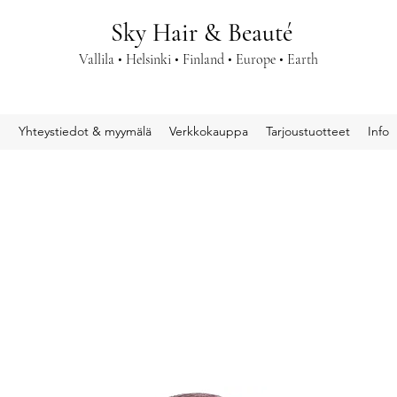
Sky Hair & Beauté
Vallila • Helsinki • Finland • Europe • Earth
u
Yhteystiedot & myymälä
Verkkokauppa
Tarjoustuotteet
Info