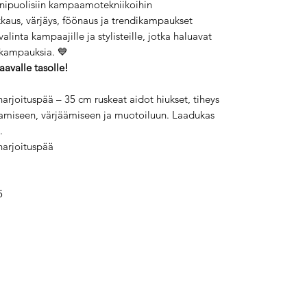
ipuolisiin kampaamotekniikoihin
kaus, värjäys, föönaus ja trendikampaukset
linta kampaajille ja stylisteille, jotka haluavat
 kampauksia. 💙
aavalle tasolle!
rjoituspää – 35 cm ruskeat aidot hiukset, tiheys
aamiseen, värjäämiseen ja muotoiluun. Laadukas
.
harjoituspää
5