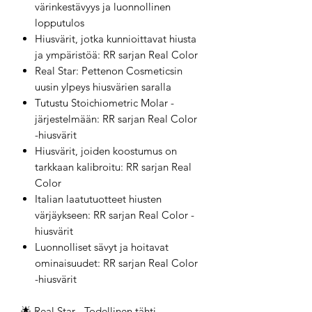
värinkestävyys ja luonnollinen
lopputulos
Hiusvärit, jotka kunnioittavat hiusta
ja ympäristöä: RR sarjan Real Color
Real Star: Pettenon Cosmeticsin
uusin ylpeys hiusvärien saralla
Tutustu Stoichiometric Molar -
järjestelmään: RR sarjan Real Color
-hiusvärit
Hiusvärit, joiden koostumus on
tarkkaan kalibroitu: RR sarjan Real
Color
Italian laatutuotteet hiusten
värjäykseen: RR sarjan Real Color -
hiusvärit
Luonnolliset sävyt ja hoitavat
ominaisuudet: RR sarjan Real Color
-hiusvärit
🌟 Real Star - Todellinen tähti