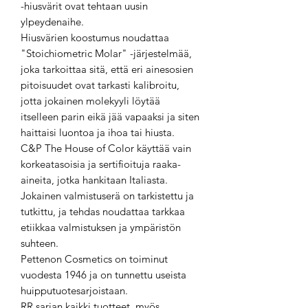
-hiusvärit ovat tehtaan uusin
ylpeydenaihe.
Hiusvärien koostumus noudattaa
"Stoichiometric Molar" -järjestelmää,
joka tarkoittaa sitä, että eri ainesosien
pitoisuudet ovat tarkasti kalibroitu,
jotta jokainen molekyyli löytää
itselleen parin eikä jää vapaaksi ja siten
haittaisi luontoa ja ihoa tai hiusta.
C&P The House of Color käyttää vain
korkeatasoisia ja sertifioituja raaka-
aineita, jotka hankitaan Italiasta.
Jokainen valmistuserä on tarkistettu ja
tutkittu, ja tehdas noudattaa tarkkaa
etiikkaa valmistuksen ja ympäristön
suhteen.
Pettenon Cosmetics on toiminut
vuodesta 1946 ja on tunnettu useista
huipputuotesarjoistaan.
RR sarjan kaikki tuotteet, myös