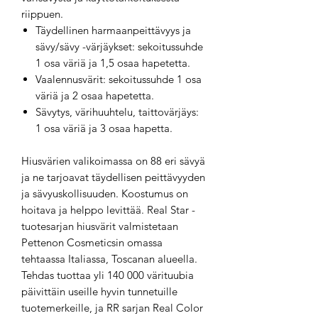
riippuen.
Täydellinen harmaanpeittävyys ja
sävy/sävy -värjäykset: sekoitussuhde
1 osa väriä ja 1,5 osaa hapetetta.
Vaalennusvärit: sekoitussuhde 1 osa
väriä ja 2 osaa hapetetta.
Sävytys, värihuuhtelu, taittovärjäys:
1 osa väriä ja 3 osaa hapetta.
Hiusvärien valikoimassa on 88 eri sävyä
ja ne tarjoavat täydellisen peittävyyden
ja sävyuskollisuuden. Koostumus on
hoitava ja helppo levittää. Real Star -
tuotesarjan hiusvärit valmistetaan
Pettenon Cosmeticsin omassa
tehtaassa Italiassa, Toscanan alueella.
Tehdas tuottaa yli 140 000 värituubia
päivittäin useille hyvin tunnetuille
tuotemerkeille, ja RR sarjan Real Color