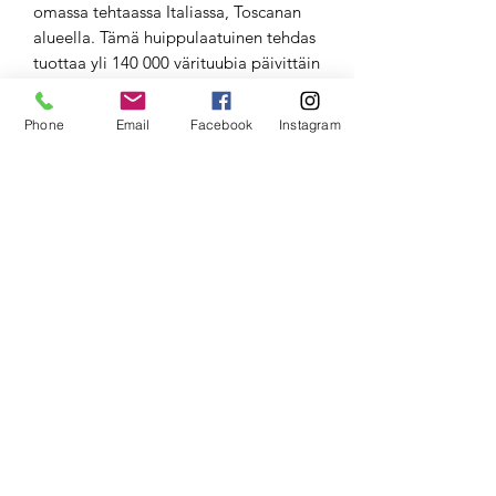
omassa tehtaassa Italiassa, Toscanan
alueella. Tämä huippulaatuinen tehdas
tuottaa yli 140 000 värituubia päivittäin
useille maailmankuuluille
tuotemerkeille, ja nyt se tuo sinulle
Phone
Email
Facebook
Instagram
uusimman ylpeydenaiheensa - Real
Star -tuotesarjan!
Mutta siinä ei vielä kaikki! RR sarjan
Real Color -hiusvärien koostumus
noudattaa "Stoichiometric Molar" -
järjestelmää, mikä tarkoittaa tarkkaa
kalibrointia ja huolellista
tasapainottelua ainesosien välillä.
Tämän ansiosta jokainen molekyyli
löytää täydellisen parin, joka ei jää
vapaaksi aiheuttaen haittaa luonnolle,
iholle tai hiuksille.
C&P The House of Color takaa, että
jokainen valmistuserä on tarkistettu ja
tutkittu, ja käyttää ainoastaan