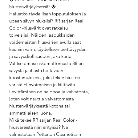
hiustenvärjäyksessä! 🌟
Haluatko täydellisen lopputuloksen ja
upean sävyn hiuksiisi? RR sarjan Real
Color -hiusvärit ovat ratkaisu
toiveisiisi! Näiden laadukkaiden
voidemaisten hiusvärien avulla saat
kauniin värin, täydellisen peittävyyden
ja sävyuskollisuuden joka kerta.
Valitse omasi uskomattomasta 88 eri
sävystä ja ihastu hoitavaan
koostumukseen, joka tekee hiustesi
väristä elinvoimaisen ja kiiltävän.
Levittäminen on helppoa ja vaivatonta,
joten voit nauttia vaivattomasta
hiustenvärjäyksestä kotona tai
ammattilaisen luona.
Mikä tekee RR sarjan Real Color -
hiusväreistä niin erityisiä? Ne
valmistetaan Pettenon Cosmeticsin