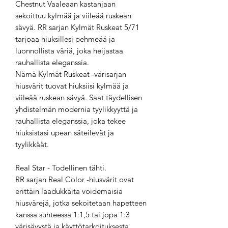
Chestnut Vaaleaan kastanjaan
sekoittuu kylmää ja viileää ruskean
sävyä. RR sarjan Kylmät Ruskeat 5/71
tarjoaa hiuksillesi pehmeää ja
luonnollista väriä, joka heijastaa
rauhallista eleganssia.
Nämä Kylmät Ruskeat -värisarjan
hiusvärit tuovat hiuksiisi kylmää ja
viileää ruskean sävyä. Saat täydellisen
yhdistelmän modernia tyylikkyyttä ja
rauhallista eleganssia, joka tekee
hiuksistasi upean säteilevät ja
tyylikkäät.
Real Star - Todellinen tähti.
RR sarjan Real Color -hiusvärit ovat
erittäin laadukkaita voidemaisia
hiusvärejä, jotka sekoitetaan hapetteen
kanssa suhteessa 1:1,5 tai jopa 1:3
värisävystä ja käyttötarkoituksesta