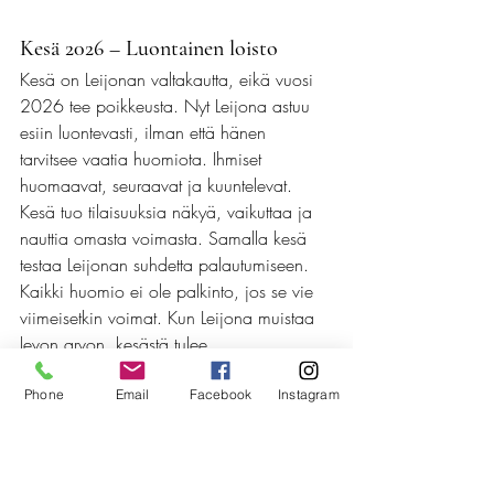
Kesä 2026 – Luontainen loisto
Kesä on Leijonan valtakautta, eikä vuosi 
2026 tee poikkeusta. Nyt Leijona astuu 
esiin luontevasti, ilman että hänen 
tarvitsee vaatia huomiota. Ihmiset 
huomaavat, seuraavat ja kuuntelevat.
Kesä tuo tilaisuuksia näkyä, vaikuttaa ja 
nauttia omasta voimasta. Samalla kesä 
testaa Leijonan suhdetta palautumiseen. 
Kaikki huomio ei ole palkinto, jos se vie 
viimeisetkin voimat. Kun Leijona muistaa 
levon arvon, kesästä tulee 
poikkeuksellisen vahva.
Phone
Email
Facebook
Instagram