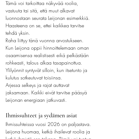
Tämä voi tarkoittaa näkyvää roolia, 
vastuuta tai sitä, että muut alkavat 
luonnostaan seurata Leijonan esimerkkiä. 
Haasteena on se, ettei kaikkea tarvitse 
tehdä yksin.
Raha liittyy tänä vuonna arvostukseen. 
Kun Leijona oppii hinnoittelemaan oman 
osaamisensa realistisesti eikä pelkästään 
rohkeasti, talous alkaa tasapainottua. 
Ylilyönnit syntyvät silloin, kun itsetunto ja 
kulutus sotkeutuvat toisiinsa.
Arjessa selkeys ja rajat auttavat 
jaksamaan. Kaikki eivät tarvitse pääsyä 
Leijonan energiaan jatkuvasti.
Ihmissuhteet ja sydämen asiat
Ihmissuhteissa vuosi 2026 on paljastava. 
Leijona huomaa, ketkä ihailevat roolia ja 