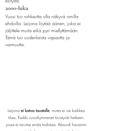
esitystä.
2000-luku
Vuosi tuo rohkeutta olla näkyvä omilla 
ehdoilla. Leijona löytää äänen, joka ei 
jäljittele muita eikä pyri miellyttämään. 
Tämä tuo uudenlaista vapautta ja 
varmuutta.
Leijona 
ei katoa taustalle
, mutta ei vie kaikkea 
tilaa. Kaikki vuosikymmenet tiivistyvät hetkeen, 
jossa ei tarvitse enää todistaa. Absurdi havainto 