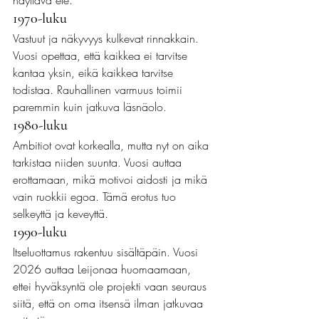
näyttävä ele.
1970-luku
Vastuut ja näkyvyys kulkevat rinnakkain. 
Vuosi opettaa, että kaikkea ei tarvitse 
kantaa yksin, eikä kaikkea tarvitse 
todistaa. Rauhallinen varmuus toimii 
paremmin kuin jatkuva läsnäolo.
1980-luku
Ambitiot ovat korkealla, mutta nyt on aika 
tarkistaa niiden suunta. Vuosi auttaa 
erottamaan, mikä motivoi aidosti ja mikä 
vain ruokkii egoa. Tämä erotus tuo 
selkeyttä ja keveyttä.
1990-luku
Itseluottamus rakentuu sisältäpäin. Vuosi 
2026 auttaa Leijonaa huomaamaan, 
ettei hyväksyntä ole projekti vaan seuraus 
siitä, että on oma itsensä ilman jatkuvaa 