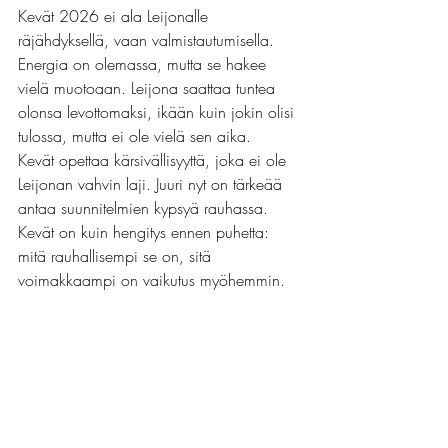
Kevät 2026 ei ala Leijonalle 
räjähdyksellä, vaan valmistautumisella. 
Energia on olemassa, mutta se hakee 
vielä muotoaan. Leijona saattaa tuntea 
olonsa levottomaksi, ikään kuin jokin olisi 
tulossa, mutta ei ole vielä sen aika.
Kevät opettaa kärsivällisyyttä, joka ei ole 
Leijonan vahvin laji. Juuri nyt on tärkeää 
antaa suunnitelmien kypsyä rauhassa. 
Kevät on kuin hengitys ennen puhetta: 
mitä rauhallisempi se on, sitä 
voimakkaampi on vaikutus myöhemmin.