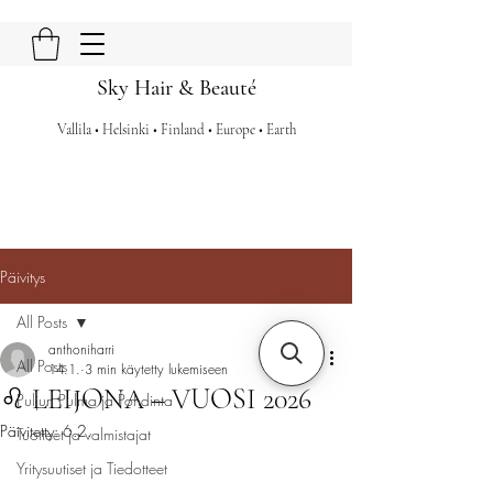
Sky Hair & Beauté
Vallila • Helsinki • Finland • Europe • Earth
Päivitys
All Posts
anthoniharri
All Posts
14.1.
3 min käytetty lukemiseen
♌ LEIJONA – VUOSI 2026
Puljun Pulma ja Pohdinta
Päivitetty:
6.2.
Tuotteet ja valmistajat
Yritysuutiset ja Tiedotteet