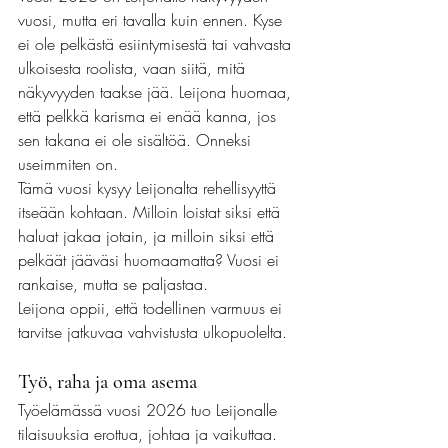
vuosi, mutta eri tavalla kuin ennen. Kyse 
ei ole pelkästä esiintymisestä tai vahvasta 
ulkoisesta roolista, vaan siitä, mitä 
näkyvyyden taakse jää. Leijona huomaa, 
että pelkkä karisma ei enää kanna, jos 
sen takana ei ole sisältöä. Onneksi 
useimmiten on.
Tämä vuosi kysyy Leijonalta rehellisyyttä 
itseään kohtaan. Milloin loistat siksi että 
haluat jakaa jotain, ja milloin siksi että 
pelkäät jääväsi huomaamatta? Vuosi ei 
rankaise, mutta se paljastaa.
Leijona oppii, että todellinen varmuus ei 
tarvitse jatkuvaa vahvistusta ulkopuolelta.
Työ, raha ja oma asema
Työelämässä vuosi 2026 tuo Leijonalle 
tilaisuuksia erottua, johtaa ja vaikuttaa. 