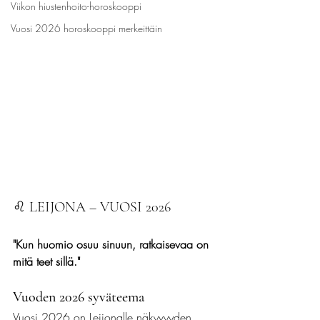
Viikon hiustenhoito-horoskooppi
Vuosi 2026 horoskooppi merkeittäin
♌ LEIJONA – VUOSI 2026
"Kun huomio osuu sinuun, ratkaisevaa on 
mitä teet sillä."
Vuoden 2026 syväteema
Vuosi 2026 on Leijonalle näkyvyyden 