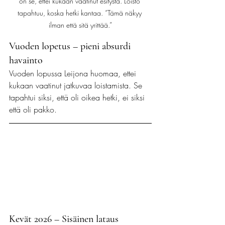
on se, ettei kukaan vaatinut esitystä. Loisto 
tapahtuu, koska hetki kantaa. “Tämä näkyy 
ilman että sitä yrittää.”
Vuoden lopetus – pieni absurdi 
havainto
Vuoden lopussa Leijona huomaa, ettei 
kukaan vaatinut jatkuvaa loistamista. Se 
tapahtui siksi, että oli oikea hetki, ei siksi 
että oli pakko.
Kevät 2026 – Sisäinen lataus