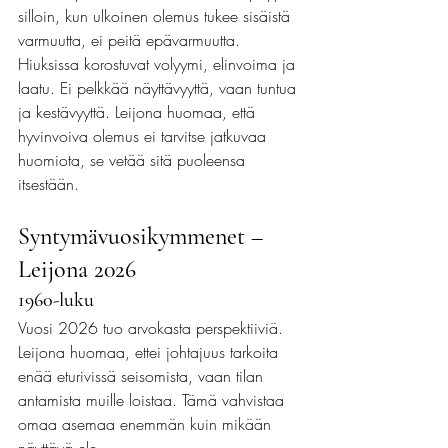
silloin, kun ulkoinen olemus tukee sisäistä 
varmuutta, ei peitä epävarmuutta.
Hiuksissa korostuvat volyymi, elinvoima ja 
laatu. Ei pelkkää näyttävyyttä, vaan tuntua 
ja kestävyyttä. Leijona huomaa, että 
hyvinvoiva olemus ei tarvitse jatkuvaa 
huomiota, se vetää sitä puoleensa 
itsestään.
Syntymävuosikymmenet – 
Leijona 2026
1960-luku
Vuosi 2026 tuo arvokasta perspektiiviä. 
Leijona huomaa, ettei johtajuus tarkoita 
enää eturivissä seisomista, vaan tilan 
antamista muille loistaa. Tämä vahvistaa 
omaa asemaa enemmän kuin mikään 