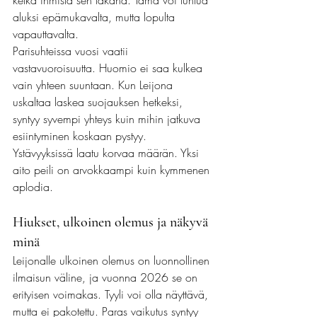
ketkä ihmistä sen takana. Tämä voi tuntua 
aluksi epämukavalta, mutta lopulta 
vapauttavalta.
Parisuhteissa vuosi vaatii 
vastavuoroisuutta. Huomio ei saa kulkea 
vain yhteen suuntaan. Kun Leijona 
uskaltaa laskea suojauksen hetkeksi, 
syntyy syvempi yhteys kuin mihin jatkuva 
esiintyminen koskaan pystyy.
Ystävyyksissä laatu korvaa määrän. Yksi 
aito peili on arvokkaampi kuin kymmenen 
aplodia.
Hiukset, ulkoinen olemus ja näkyvä 
minä
Leijonalle ulkoinen olemus on luonnollinen 
ilmaisun väline, ja vuonna 2026 se on 
erityisen voimakas. Tyyli voi olla näyttävä, 
mutta ei pakotettu. Paras vaikutus syntyy 