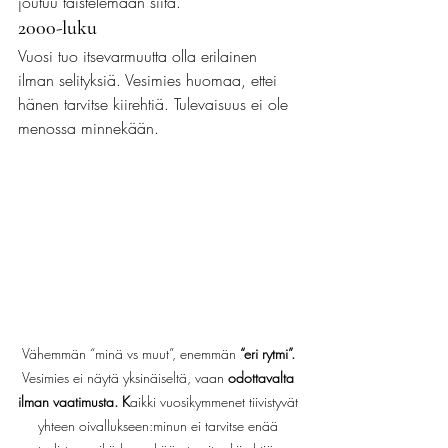
joutuu taistelemaan siitä.
2000-luku
Vuosi tuo itsevarmuutta olla erilainen 
ilman selityksiä. Vesimies huomaa, ettei 
hänen tarvitse kiirehtiä. Tulevaisuus ei ole 
menossa minnekään.
Vähemmän “minä vs muut”, enemmän 
“eri rytmi”. 
Vesimies ei näytä yksinäiseltä, vaan 
odottavalta 
ilman vaatimusta. K
aikki vuosikymmenet tiivistyvät 
yhteen oivallukseen:minun ei tarvitse enää 