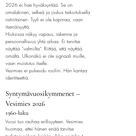
2026 ei hae hyväksyntää. Se on 
omalakinen, selkeä ja joskus tarkoituksella 
ristiriitainen. Tyyli ei ole kapinaa, vaan 
itsenäisyyttä.
Hiuksissa näkyy vapaus, rakenne ja 
persoonallisuus yhtä aikaa. Ei tarvitse 
näyttää “valmiilta”. Riittää, että näyttää 
omalta. Ulkonäkö ei ole signaali muille, 
vaan muistutus itselle.
Vesimies ei pukeudu rooliin. Hän kantaa 
identiteettiä.
Syntymävuosikymmenet – 
Vesimies 2026 
1960-luku
Vuosi tuo rauhaa erillisyyteen. Vesimies 
huomaa, ettei hänen enää tarvitse 