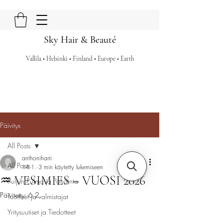
Sky Hair & Beauté
Vallila • Helsinki • Finland • Europe • Earth
Päivitys
All Posts
anthoniharri
All Posts
14.1.
3 min käytetty lukemiseen
♒ VESIMIES – VUOSI 2026
Puljun Pulma ja Pohdinta
Päivitetty:
6.2.
Tuotteet ja valmistajat
Yritysuutiset ja Tiedotteet