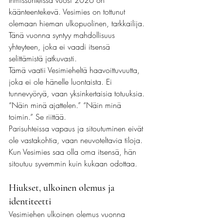
Ihmissuhteissa vuosi 2026 on 
käänteentekevä. Vesimies on tottunut 
olemaan hieman ulkopuolinen, tarkkailija. 
Tänä vuonna syntyy mahdollisuus 
yhteyteen, joka ei vaadi itsensä 
selittämistä jatkuvasti.
Tämä vaatii Vesimieheltä haavoittuvuutta, 
joka ei ole hänelle luontaista. Ei 
tunnevyöryä, vaan yksinkertaisia totuuksia. 
“Näin minä ajattelen.” “Näin minä 
toimin.” Se riittää.
Parisuhteissa vapaus ja sitoutuminen eivät 
ole vastakohtia, vaan neuvoteltavia tiloja. 
Kun Vesimies saa olla oma itsensä, hän 
sitoutuu syvemmin kuin kukaan odottaa.
Hiukset, ulkoinen olemus ja 
identiteetti
Vesimiehen ulkoinen olemus vuonna 