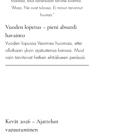
todistaa, eikä kenenkään tarvitse kiirehtiä. 
“Ahaa. Ne ovat tulossa. Ei minun tarvinnut 
huutaa.”
Vuoden lopetus – pieni absurdi 
havainto
Vuoden lopussa Vesimies huomaa, ettei 
ollutkaan yksin ajatustensa kanssa. Muut 
vain tarvitsivat hetken ehtiäkseen perässä.
Kevät 2026 – Ajattelun 
vapautuminen