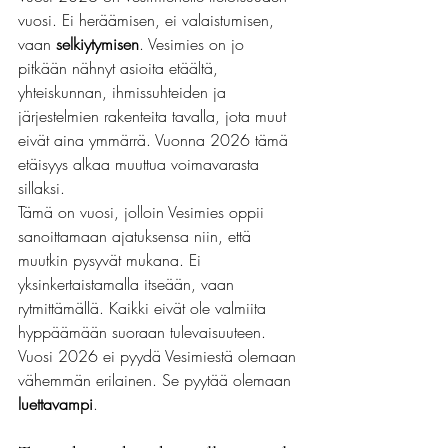
vuosi. Ei heräämisen, ei valaistumisen, 
vaan 
selkiytymisen
. Vesimies on jo 
pitkään nähnyt asioita etäältä, 
yhteiskunnan, ihmissuhteiden ja 
järjestelmien rakenteita tavalla, jota muut 
eivät aina ymmärrä. Vuonna 2026 tämä 
etäisyys alkaa muuttua voimavarasta 
sillaksi.
Tämä on vuosi, jolloin Vesimies oppii 
sanoittamaan ajatuksensa niin, että 
muutkin pysyvät mukana. Ei 
yksinkertaistamalla itseään, vaan 
rytmittämällä. Kaikki eivät ole valmiita 
hyppäämään suoraan tulevaisuuteen.
Vuosi 2026 ei pyydä Vesimiestä olemaan 
vähemmän erilainen. Se pyytää olemaan 
luettavampi
.