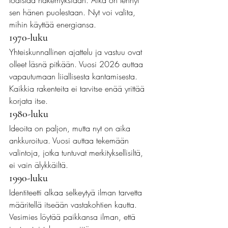
todistaa näkemyksiään. Aika on tehnyt 
sen hänen puolestaan. Nyt voi valita, 
mihin käyttää energiansa.
1970-luku
Yhteiskunnallinen ajattelu ja vastuu ovat 
olleet läsnä pitkään. Vuosi 2026 auttaa 
vapautumaan liiallisesta kantamisesta. 
Kaikkia rakenteita ei tarvitse enää yrittää 
korjata itse.
1980-luku
Ideoita on paljon, mutta nyt on aika 
ankkuroitua. Vuosi auttaa tekemään 
valintoja, jotka tuntuvat merkityksellisiltä, 
ei vain älykkäiltä.
1990-luku
Identiteetti alkaa selkeytyä ilman tarvetta 
määritellä itseään vastakohtien kautta. 
Vesimies löytää paikkansa ilman, että 