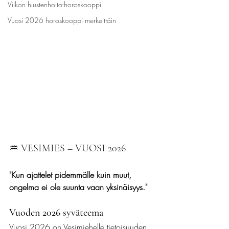
Viikon hiustenhoito-horoskooppi
Vuosi 2026 horoskooppi merkeittäin
♒ VESIMIES – VUOSI 2026
"Kun ajattelet pidemmälle kuin muut, 
ongelma ei ole suunta vaan yksinäisyys."
Vuoden 2026 syväteema
Vuosi 2026 on Vesimiehelle tietoisuuden 