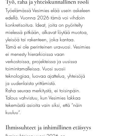
Työ, raha ja yhteiskunnallinen rooli
Työelämässä Vesimies elää usein askeleen 
edellä. Vuonna 2026 tämä voi vihdoin 
konkretisoitua. Ideat, joita on pyöritelty 
mielessä pitkään, alkavat löytää muotoa, 
yleisöä tai rakenteen, joka kantaa.
Tämä ei ole perinteinen uravuosi. Vesimies 
ei menesty hierarkioissa vaan 
verkostoissa, projekteissa ja uusissa 
toimintamalleissa. Vuosi suosii 
teknologiaa, luovaa ajattelua, yhteisöjä 
ja uudenlaista yrittämistä.
Raha seuraa merkitystä, ei toisinpäin. 
Talous vahvistuu, kun Vesimies lakkaa 
tekemästä asioita vain siksi, että “näin 
kuuluu”.
Ihmissuhteet ja inhimillinen etäisyys