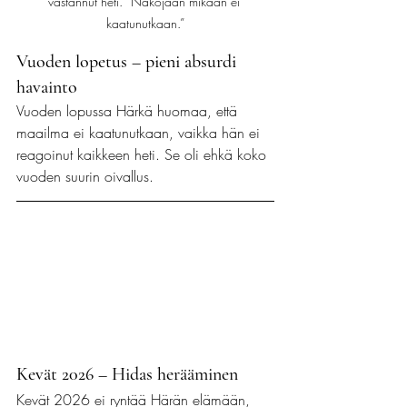
vastannut heti. “Näköjään mikään ei 
kaatunutkaan.”
Vuoden lopetus – pieni absurdi 
havainto
Vuoden lopussa Härkä huomaa, että 
maailma ei kaatunutkaan, vaikka hän ei 
reagoinut kaikkeen heti. Se oli ehkä koko 
vuoden suurin oivallus.
Kevät 2026 – Hidas herääminen
Kevät 2026 ei ryntää Härän elämään, 