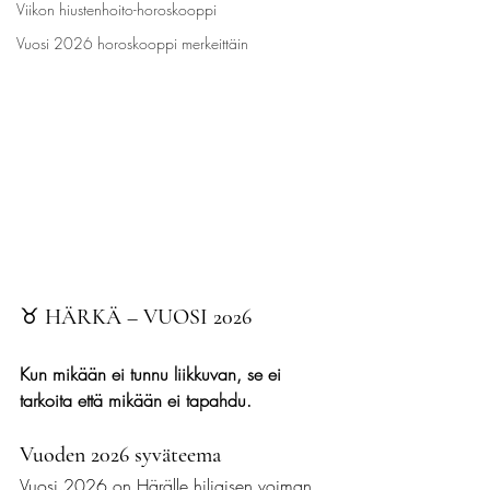
Viikon hiustenhoito-horoskooppi
Vuosi 2026 horoskooppi merkeittäin
♉ 
HÄRKÄ – VUOSI 2026
Kun mikään ei tunnu liikkuvan, se ei 
tarkoita että mikään ei tapahdu.
Vuoden 2026 syväteema
Vuosi 2026 on Härälle hiljaisen voiman 