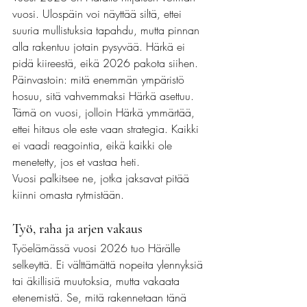
vuosi. Ulospäin voi näyttää siltä, ettei 
suuria mullistuksia tapahdu, mutta pinnan 
alla rakentuu jotain pysyvää. Härkä ei 
pidä kiireestä, eikä 2026 pakota siihen. 
Päinvastoin: mitä enemmän ympäristö 
hosuu, sitä vahvemmaksi Härkä asettuu.
Tämä on vuosi, jolloin Härkä ymmärtää, 
ettei hitaus ole este vaan strategia. Kaikki 
ei vaadi reagointia, eikä kaikki ole 
menetetty, jos et vastaa heti.
Vuosi palkitsee ne, jotka jaksavat pitää 
kiinni omasta rytmistään.
Työ, raha ja arjen vakaus
Työelämässä vuosi 2026 tuo Härälle 
selkeyttä. Ei välttämättä nopeita ylennyksiä 
tai äkillisiä muutoksia, mutta vakaata 
etenemistä. Se, mitä rakennetaan tänä 