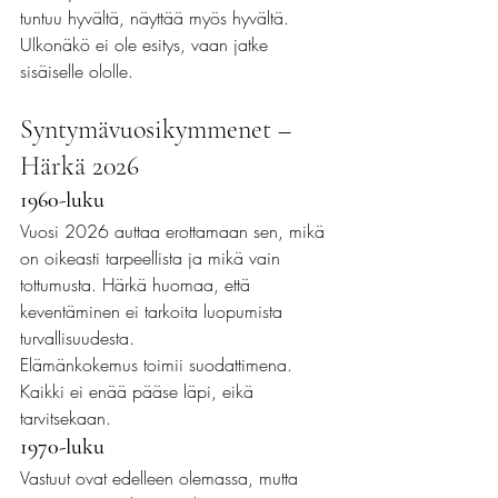
tuntuu hyvältä, näyttää myös hyvältä.
Ulkonäkö ei ole esitys, vaan jatke 
sisäiselle ololle.
Syntymävuosikymmenet – 
Härkä 2026 
1960-luku
Vuosi 2026 auttaa erottamaan sen, mikä 
on oikeasti tarpeellista ja mikä vain 
tottumusta. Härkä huomaa, että 
keventäminen ei tarkoita luopumista 
turvallisuudesta.
Elämänkokemus toimii suodattimena. 
Kaikki ei enää pääse läpi, eikä 
tarvitsekaan.
1970-luku
Vastuut ovat edelleen olemassa, mutta 