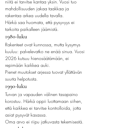
niitä ei tarvitse kantaa yksin. Vuosi tuo 
mahdollisuuden jakaa taakkaa ja 
rakentaa arkea uudella tavalla.
Härkä saa huomata, että pysyvyys ei 
tarkoita paikalleen jäämistä.
1980-luku
Rakenteet ovat kunnossa, mutta kysymys 
kuuluu: palvelevatko ne enää sinua. Vuosi 
2026 kutsuu hienosäätämään, ei 
repimään kaikkea auki.
Pienet muutokset arjessa tuovat yllättävän 
suurta helpotusta.
1990-luku
Turvan ja vapauden välinen tasapaino 
korostuu. Härkä oppii luottamaan siihen, 
että kaikkea ei tarvitse kontrolloida, jotta 
asiat pysyvät kasassa.
Oma arvo ei riipu jatkuvasta tekemisestä.