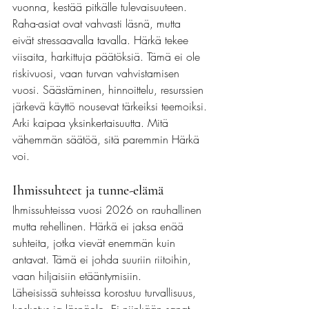
vuonna, kestää pitkälle tulevaisuuteen.
Raha-asiat ovat vahvasti läsnä, mutta 
eivät stressaavalla tavalla. Härkä tekee 
viisaita, harkittuja päätöksiä. Tämä ei ole 
riskivuosi, vaan turvan vahvistamisen 
vuosi. Säästäminen, hinnoittelu, resurssien 
järkevä käyttö nousevat tärkeiksi teemoiksi.
Arki kaipaa yksinkertaisuutta. Mitä 
vähemmän säätöä, sitä paremmin Härkä 
voi.
Ihmissuhteet ja tunne-elämä
Ihmissuhteissa vuosi 2026 on rauhallinen 
mutta rehellinen. Härkä ei jaksa enää 
suhteita, jotka vievät enemmän kuin 
antavat. Tämä ei johda suuriin riitoihin, 
vaan hiljaisiin etääntymisiin.
Läheisissä suhteissa korostuu turvallisuus, 