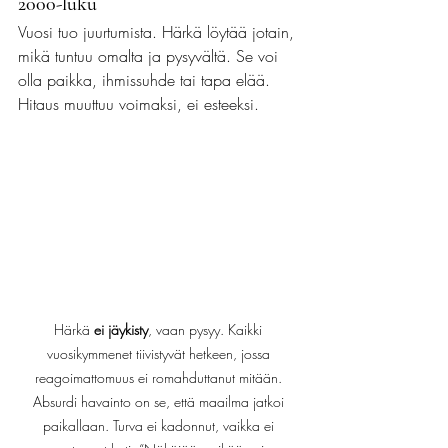
2000-luku
Vuosi tuo juurtumista. Härkä löytää jotain, 
mikä tuntuu omalta ja pysyvältä. Se voi 
olla paikka, ihmissuhde tai tapa elää.
Hitaus muuttuu voimaksi, ei esteeksi.
Härkä 
ei jäykisty
, vaan pysyy. Kaikki 
vuosikymmenet tiivistyvät hetkeen, jossa 
reagoimattomuus ei romahduttanut mitään. 
Absurdi havainto on se, että maailma jatkoi 
paikallaan. Turva ei kadonnut, vaikka ei 