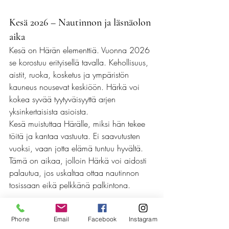
Kesä 2026 – Nautinnon ja läsnäolon 
aika
Kesä on Härän elementtiä. Vuonna 2026 
se korostuu erityisellä tavalla. Kehollisuus, 
aistit, ruoka, kosketus ja ympäristön 
kauneus nousevat keskiöön. Härkä voi 
kokea syvää tyytyväisyyttä arjen 
yksinkertaisista asioista.
Kesä muistuttaa Härälle, miksi hän tekee 
töitä ja kantaa vastuuta. Ei saavutusten 
vuoksi, vaan jotta elämä tuntuu hyvältä. 
Tämä on aikaa, jolloin Härkä voi aidosti 
palautua, jos uskaltaa ottaa nautinnon 
tosissaan eikä pelkkänä palkintona.
Phone
Email
Facebook
Instagram