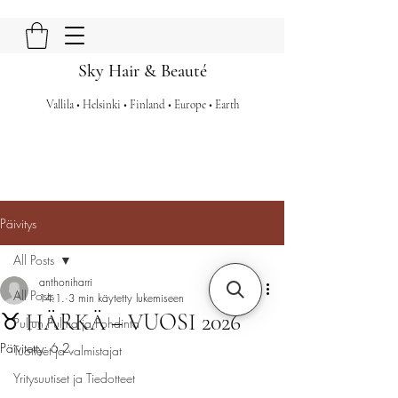
Sky Hair & Beauté
Vallila • Helsinki • Finland • Europe • Earth
Päivitys
All Posts
anthoniharri
All Posts
14.1.
3 min käytetty lukemiseen
♉ HÄRKÄ – VUOSI 2026
Puljun Pulma ja Pohdinta
Päivitetty:
6.2.
Tuotteet ja valmistajat
Yritysuutiset ja Tiedotteet