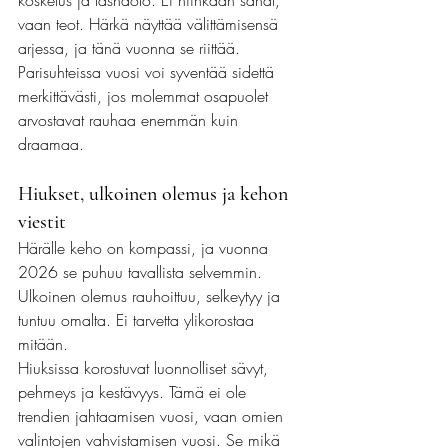
kosketus ja läsnäolo. Ei niinkään sanat, 
vaan teot. Härkä näyttää välittämisensä 
arjessa, ja tänä vuonna se riittää.
Parisuhteissa vuosi voi syventää sidettä 
merkittävästi, jos molemmat osapuolet 
arvostavat rauhaa enemmän kuin 
draamaa.
Hiukset, ulkoinen olemus ja kehon 
viestit
Härälle keho on kompassi, ja vuonna 
2026 se puhuu tavallista selvemmin. 
Ulkoinen olemus rauhoittuu, selkeytyy ja 
tuntuu omalta. Ei tarvetta ylikorostaa 
mitään.
Hiuksissa korostuvat luonnolliset sävyt, 
pehmeys ja kestävyys. Tämä ei ole 
trendien jahtaamisen vuosi, vaan omien 
valintojen vahvistamisen vuosi. Se mikä 