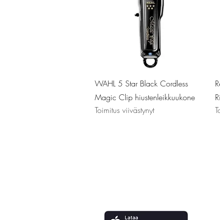
Pikakatselu
WAHL 5 Star Black Cordless
R
Magic Clip hiustenleikkuukone
R
Toimitus viivästynyt
T