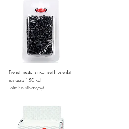
Pikakatselu
Pienet mustat silikoniset hiuslenkit
rasiassa 150 kpl
Toimitus viivästynyt