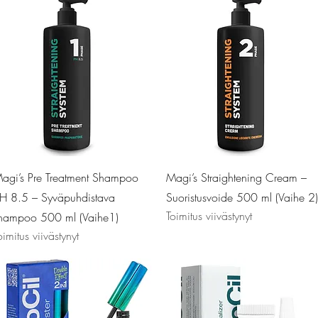
Pikakatselu
Pikakatselu
agi’s Pre Treatment Shampoo
Magi’s Straightening Cream –
H 8.5 – Syväpuhdistava
Suoristusvoide 500 ml (Vaihe 2)
Toimitus viivästynyt
hampoo 500 ml (Vaihe1)
oimitus viivästynyt