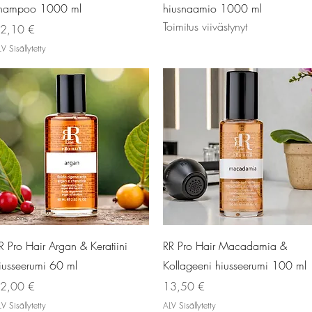
hampoo 1000 ml
hiusnaamio 1000 ml
Toimitus viivästynyt
inta
2,10 €
V Sisällytetty
Pikakatselu
Pikakatselu
R Pro Hair Argan & Keratiini
RR Pro Hair Macadamia &
iusseerumi 60 ml
Kollageeni hiusseerumi 100 ml
inta
Hinta
2,00 €
13,50 €
V Sisällytetty
ALV Sisällytetty