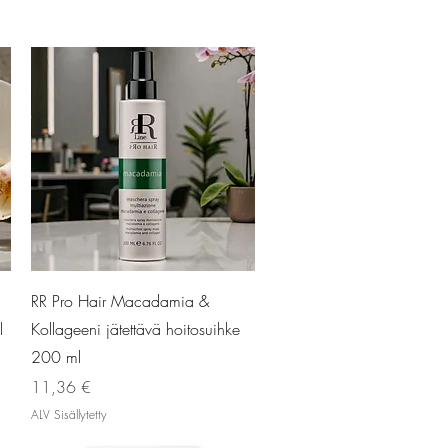
Pikakatselu
RR Pro Hair Macadamia &
l
Kollageeni jätettävä hoitosuihke
200 ml
Hinta
11,36 €
ALV Sisällytetty