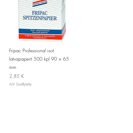
Pikakatselu
Fripac Professional isot
latvapaperit 500 kpl 90 × 65
mm
Hinta
2,85 €
ALV Sisällytetty