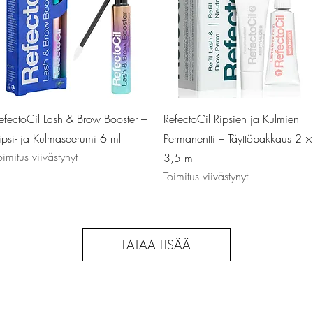
Pikakatselu
Pikakatselu
efectoCil Lash & Brow Booster –
RefectoCil Ripsien ja Kulmien
ipsi- ja Kulmaseerumi 6 ml
Permanentti – Täyttöpakkaus 2 ×
oimitus viivästynyt
3,5 ml
Toimitus viivästynyt
LATAA LISÄÄ