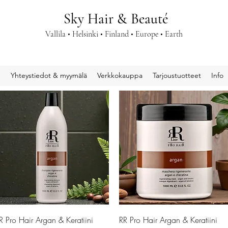
Sky Hair & Beauté
Vallila • Helsinki • Finland • Europe • Earth
u
Yhteystiedot & myymälä
Verkkokauppa
Tarjoustuotteet
Info
Pikakatselu
Pikakatselu
R Pro Hair Argan & Keratiini
RR Pro Hair Argan & Keratiini