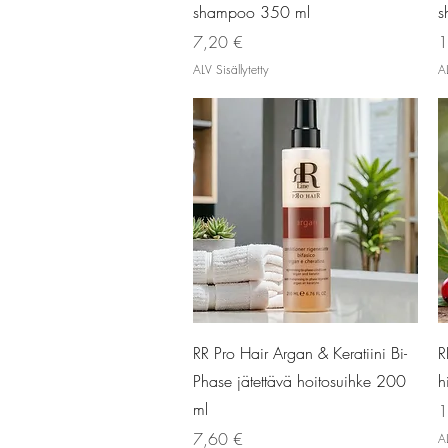
shampoo 350 ml
s
Hinta
H
7,20 €
1
ALV Sisällytetty
AL
Pikakatselu
RR Pro Hair Argan & Keratiini Bi-
R
Phase jätettävä hoitosuihke 200
h
ml
H
1
Hinta
7,60 €
AL