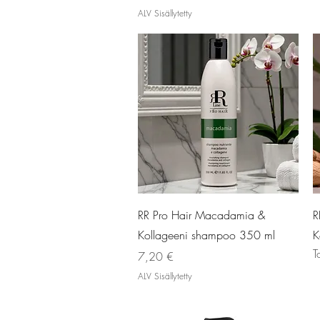
ALV Sisällytetty
Pikakatselu
RR Pro Hair Macadamia &
R
Kollageeni shampoo 350 ml
K
T
Hinta
7,20 €
ALV Sisällytetty