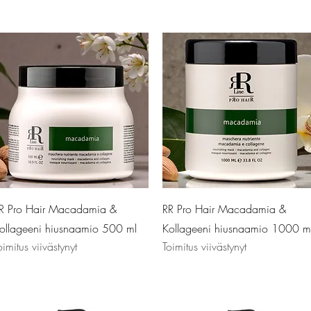
Pikakatselu
Pikakatselu
R Pro Hair Macadamia &
RR Pro Hair Macadamia &
ollageeni hiusnaamio 500 ml
Kollageeni hiusnaamio 1000 m
oimitus viivästynyt
Toimitus viivästynyt