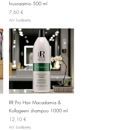
hiusnaamio 500 ml
Hinta
7,60 €
ALV Sisällytetty
Pikakatselu
RR Pro Hair Macadamia &
Kollageeni shampoo 1000 ml
Hinta
12,10 €
ALV Sisällytetty