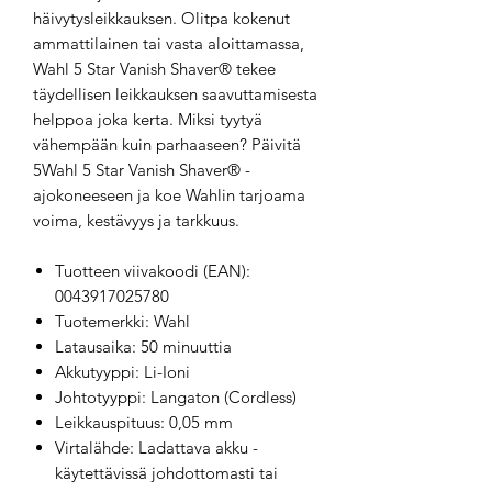
häivytysleikkauksen. Olitpa kokenut
ammattilainen tai vasta aloittamassa,
Wahl 5 Star Vanish Shaver® tekee
täydellisen leikkauksen saavuttamisesta
helppoa joka kerta. Miksi tyytyä
vähempään kuin parhaaseen? Päivitä
5Wahl 5 Star Vanish Shaver® -
ajokoneeseen ja koe Wahlin tarjoama
voima, kestävyys ja tarkkuus.
Tuotteen viivakoodi (EAN):
0043917025780
Tuotemerkki: Wahl
Latausaika: 50 minuuttia
Akkutyyppi: Li-Ioni
Johtotyyppi: Langaton (Cordless)
Leikkauspituus: 0,05 mm
Virtalähde: Ladattava akku -
käytettävissä johdottomasti tai