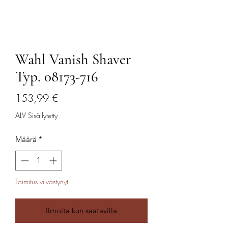
Wahl Vanish Shaver
Typ. 08173-716
Hinta
153,99 €
ALV Sisällytetty
Määrä
*
Toimitus viivästynyt
Ilmoita kun saatavilla