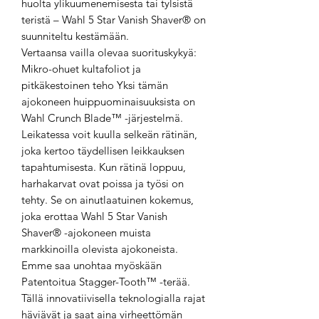
huolta ylikuumenemisesta tai tylsistä
teristä – Wahl 5 Star Vanish Shaver® on
suunniteltu kestämään.
Vertaansa vailla olevaa suorituskykyä:
Mikro-ohuet kultafoliot ja
pitkäkestoinen teho Yksi tämän
ajokoneen huippuominaisuuksista on
Wahl Crunch Blade™ -järjestelmä.
Leikatessa voit kuulla selkeän rätinän,
joka kertoo täydellisen leikkauksen
tapahtumisesta. Kun rätinä loppuu,
harhakarvat ovat poissa ja työsi on
tehty. Se on ainutlaatuinen kokemus,
joka erottaa Wahl 5 Star Vanish
Shaver® -ajokoneen muista
markkinoilla olevista ajokoneista.
Emme saa unohtaa myöskään
Patentoitua Stagger-Tooth™ -terää.
Tällä innovatiivisella teknologialla rajat
häviävät ja saat aina virheettömän