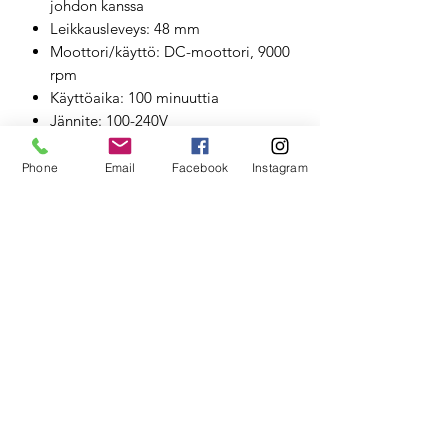
johdon kanssa
Leikkausleveys: 48 mm
Moottori/käyttö: DC-moottori, 9000
rpm
Käyttöaika: 100 minuuttia
Jännite: 100-240V
Teräyksikkö: Itsenäiset leikkauspäät
ja mikro-ohuet kultafoliot
Phone
Email
Facebook
Instagram
Paino: 175 g
Valmistusmaa: USA
Wahl Professional 5 Star Vanish Shaver
on ammattimainen partakone, joka
tarjoaa siistin lopputuloksen ja
ärsytyksettömän parranajon ilman
punoituksia tai ärsytystä. Kompakti ja
tehokas partakone, joka sopii vaativiin
leikkaustöihin.
Haluatko saavuttaa täydellisen