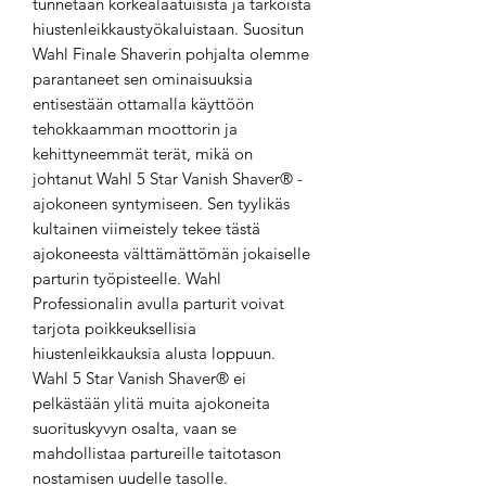
tunnetaan korkealaatuisista ja tarkoista
hiustenleikkaustyökaluistaan. Suositun
Wahl Finale Shaverin pohjalta olemme
parantaneet sen ominaisuuksia
entisestään ottamalla käyttöön
tehokkaamman moottorin ja
kehittyneemmät terät, mikä on
johtanut Wahl 5 Star Vanish Shaver® -
ajokoneen syntymiseen. Sen tyylikäs
kultainen viimeistely tekee tästä
ajokoneesta välttämättömän jokaiselle
parturin työpisteelle. Wahl
Professionalin avulla parturit voivat
tarjota poikkeuksellisia
hiustenleikkauksia alusta loppuun.
Wahl 5 Star Vanish Shaver® ei
pelkästään ylitä muita ajokoneita
suorituskyvyn osalta, vaan se
mahdollistaa partureille taitotason
nostamisen uudelle tasolle.