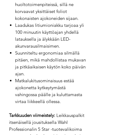
huoltotoimenpiteissä, sillä ne
korvaavat yksittäiset foliot
kokonaisten ajokoneiden sijaan.
Laadukas litiumioniakku tarjoaa yli
100 minuutin käyttöajan yhdellä
latauksella ja älykkään LED-
akunvarausilmaisimen.
Suunniteltu ergonomiaa silmällä
pitäen, mikä mahdollistaa mukavan
ja pitkäaikaisen käytön koko päivän
ajan.
Matkalukitusominaisuus estää
ajokonetta kytkeytymästä
vahingossa päälle ja kuluttamasta
virtaa liikkeellä ollessa.
Tarkkuuden viimeistely:
Leikkauspalkit
itsenäisellä jousituksella Wahl
Professionalin 5 Star -tuotevalikoima