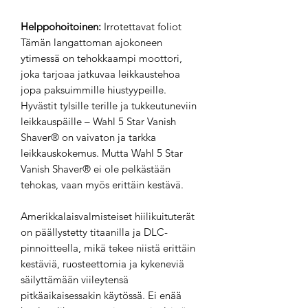
Helppohoitoinen:
Irrotettavat foliot
Tämän langattoman ajokoneen
ytimessä on tehokkaampi moottori,
joka tarjoaa jatkuvaa leikkaustehoa
jopa paksuimmille hiustyypeille.
Hyvästit tylsille terille ja tukkeutuneviin
leikkauspäille – Wahl 5 Star Vanish
Shaver® on vaivaton ja tarkka
leikkauskokemus. Mutta Wahl 5 Star
Vanish Shaver® ei ole pelkästään
tehokas, vaan myös erittäin kestävä.
Amerikkalaisvalmisteiset hiilikuituterät
on päällystetty titaanilla ja DLC-
pinnoitteella, mikä tekee niistä erittäin
kestäviä, ruosteettomia ja kykeneviä
säilyttämään viileytensä
pitkäaikaisessakin käytössä. Ei enää