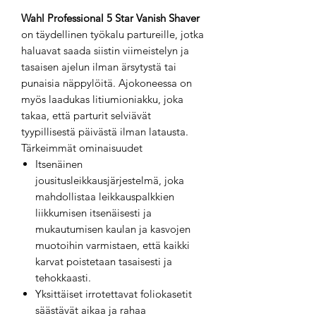
Wahl Professional 5 Star Vanish Shaver
on täydellinen työkalu partureille, jotka
haluavat saada siistin viimeistelyn ja
tasaisen ajelun ilman ärsytystä tai
punaisia näppylöitä. Ajokoneessa on
myös laadukas litiumioniakku, joka
takaa, että parturit selviävät
tyypillisestä päivästä ilman latausta.
Tärkeimmät ominaisuudet
Itsenäinen
jousitusleikkausjärjestelmä, joka
mahdollistaa leikkauspalkkien
liikkumisen itsenäisesti ja
mukautumisen kaulan ja kasvojen
muotoihin varmistaen, että kaikki
karvat poistetaan tasaisesti ja
tehokkaasti.
Yksittäiset irrotettavat foliokasetit
säästävät aikaa ja rahaa