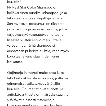
hiuksille!
RR Real Star Color Shampoo on
hellävarainen puhdistusshampoo, joka
tehostaa ja suojaa värjättyjä hiuksia.
Sen ravitseva koostumus on rikastettu
gojimarjoilla ja monoi-maidolla, jotka
tarjoavat syväkosteuttavaa hoitoa ja
lisäävät hiusten elinvoimaisuutta ja
valovoimaa. Tämä shampoo ei
ainoastaan puhdista hiuksia, vaan myös
korostaa ja vahvistaa niiden värin
kirkkautta.
Gojimarja ja monoi-maito ovat kaksi
tehokasta aktiivista ainesosaa, joilla on
erinomaiset vaikutukset värjätyille
hiuksille. Gojimarjat ovat tunnettuja
antioksidanttisista ominaisuuksistaan ja
sisältävät runsaasti vitamiineja,
kivennäisaineita ja antioksidantteja.