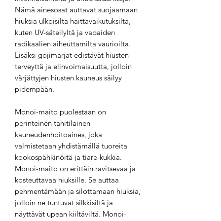
Nämä ainesosat auttavat suojaamaan
hiuksia ulkoisilta haittavaikutuksilta,
kuten UV-säteilyltä ja vapaiden
radikaalien aiheuttamilta vaurioilta.
Lisäksi gojimarjat edistävät hiusten
terveyttä ja elinvoimaisuutta, jolloin
värjättyjen hiusten kauneus säilyy
pidempään.
Monoi-maito puolestaan on
perinteinen tahitilainen
kauneudenhoitoaines, joka
valmistetaan yhdistämällä tuoreita
kookospähkinöitä ja tiare-kukkia.
Monoi-maito on erittäin ravitsevaa ja
kosteuttavaa hiuksille. Se auttaa
pehmentämään ja silottamaan hiuksia,
jolloin ne tuntuvat silkkisiltä ja
näyttävät upean kiiltäviltä. Monoi-