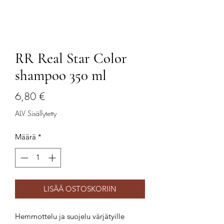
RR Real Star Color
shampoo 350 ml
Hinta
6,80 €
ALV Sisällytetty
Määrä
*
LISÄÄ OSTOSKORIIN
Hemmottelu ja suojelu värjätyille