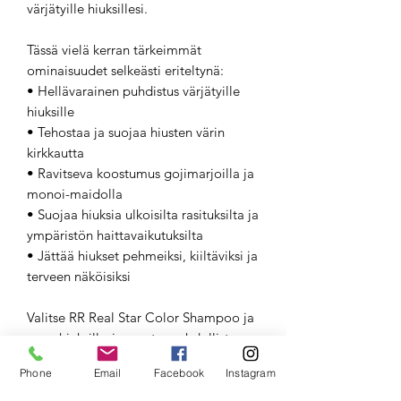
värjätyille hiuksillesi.
Tässä vielä kerran tärkeimmät
ominaisuudet selkeästi eriteltynä:
• Hellävarainen puhdistus värjätyille
hiuksille
• Tehostaa ja suojaa hiusten värin
kirkkautta
• Ravitseva koostumus gojimarjoilla ja
monoi-maidolla
• Suojaa hiuksia ulkoisilta rasituksilta ja
ympäristön haittavaikutuksilta
• Jättää hiukset pehmeiksi, kiiltäviksi ja
terveen näköisiksi
Valitse RR Real Star Color Shampoo ja
anna hiuksillesi parasta mahdollista
hoitoa. Saat kauniit, säteilevät ja
Phone
Email
Facebook
Instagram
terveen näköiset hiukset, joissa väri
pysyy elinvoimaisena pitkään.