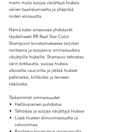
maito myös suojaa värjättyjä hiuksia
värien haalistumiselta ja ylläpitää
niiden eloisuutta.
Nämä kaksi ainesosaa yhdistyvät
täydellisesti RR Real Star Color
Shampoon koostumuksessa tarjoten
ravitsevia ja suojaavia ominaisuuksia
värjätyille hiuksille. Shampoo tehostaa
värin kirkkautta, suojaa hiuksia
ulkoisilta vaurioilta ja jättää hiukset
pehmeiksi, kiiltäviksi ja terveen
näköisiksi.
Tärkeimmät ominaisuudet:
Hellävarainen puhdistus
Tehostaa ja suojaa värjättyjä hiuksia
Lisää hiusten elinvoimaisuutta ja
valovoimaa
Ravitseva koostumus gojimarjoilla