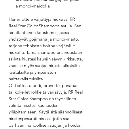
ja monoi-maidolla
Hemmottele värjättyjä hiuksiasi RR
Real Star Color Shampoon avulla. Sen
ainutlaatuinen koostumus, jossa
yhdistyvät gojimarja ja monoi-maito,
tarjoaa tehokasta hoitoa värjätyille
hiuksille. Tämä shampoo ei ainoastaan
säilytä hiustesi kauniin sävyn kirkkautta,
vaan se myös suojaa hiuksia ulkoisilta
rasituksilta ja ympäristön
haittavaikutuksilta.
Olit sitten blondi, brunette, punapää
tai kokeilet rohkeita värisävyjä, RR Real
Star Color Shampoo on täydellinen
valinta hiustesi kauneuden
ylläpitämiseen. Käytä sitä säännöllisesti
hiustenpesurutiinissasi, jotta saat
parhaan mahdollisen suojan ja hoidon