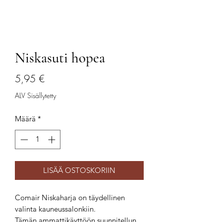
Niskasuti hopea
Hinta
5,95 €
ALV Sisällytetty
Määrä
*
LISÄÄ OSTOSKORIIN
Comair Niskaharja on täydellinen
valinta kauneussalonkiin.
Tämän ammattikäyttöön suunnitellun