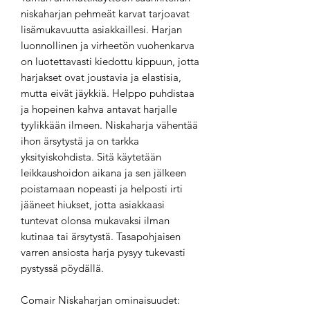
niskaharjan pehmeät karvat tarjoavat
lisämukavuutta asiakkaillesi. Harjan
luonnollinen ja virheetön vuohenkarva
on luotettavasti kiedottu kippuun, jotta
harjakset ovat joustavia ja elastisia,
mutta eivät jäykkiä. Helppo puhdistaa
ja hopeinen kahva antavat harjalle
tyylikkään ilmeen. Niskaharja vähentää
ihon ärsytystä ja on tarkka
yksityiskohdista. Sitä käytetään
leikkaushoidon aikana ja sen jälkeen
poistamaan nopeasti ja helposti irti
jääneet hiukset, jotta asiakkaasi
tuntevat olonsa mukavaksi ilman
kutinaa tai ärsytystä. Tasapohjaisen
varren ansiosta harja pysyy tukevasti
pystyssä pöydällä.
Comair Niskaharjan ominaisuudet: