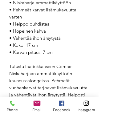
• Niskaharja ammattikäyttöön
• Pehmeät karvat lisämukavuutta
varten
• Helppo puhdistaa
• Hopeinen kahva
• Vähentää ihon ärsytystä
• Koko: 17 cm
• Karvan pituus: 7 cm
Tutustu laadukkaaseen Comair
Niskaharjaan ammattikäyttöön
kauneussalongeissa. Pehmeät
vuohenkarvat tarjoavat lisämukavuutta
ja vähentävät ihon ärsytystä. Helposti
puhdistettava ja tukevasti pystyssä
pysyvä suti. Tilaa nyt ja hemmottele
Phone
Email
Facebook
Instagram
asiakkaitasi yksityiskohdilla!