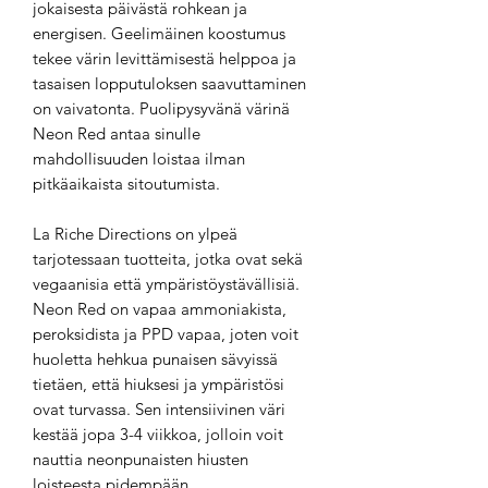
jokaisesta päivästä rohkean ja
energisen. Geelimäinen koostumus
tekee värin levittämisestä helppoa ja
tasaisen lopputuloksen saavuttaminen
on vaivatonta. Puolipysyvänä värinä
Neon Red antaa sinulle
mahdollisuuden loistaa ilman
pitkäaikaista sitoutumista.
La Riche Directions on ylpeä
tarjotessaan tuotteita, jotka ovat sekä
vegaanisia että ympäristöystävällisiä.
Neon Red on vapaa ammoniakista,
peroksidista ja PPD vapaa, joten voit
huoletta hehkua punaisen sävyissä
tietäen, että hiuksesi ja ympäristösi
ovat turvassa. Sen intensiivinen väri
kestää jopa 3-4 viikkoa, jolloin voit
nauttia neonpunaisten hiusten
loisteesta pidempään.