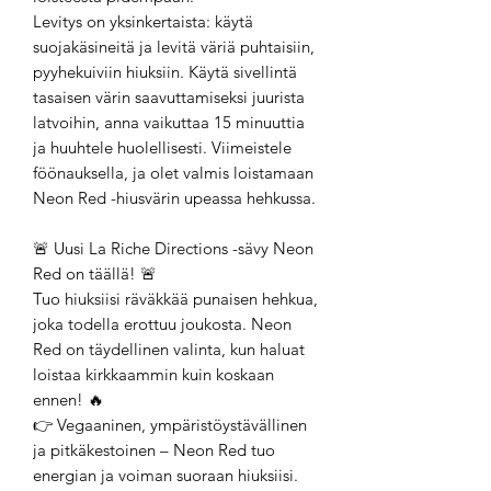
Levitys on yksinkertaista: käytä
suojakäsineitä ja levitä väriä puhtaisiin,
pyyhekuiviin hiuksiin. Käytä sivellintä
tasaisen värin saavuttamiseksi juurista
latvoihin, anna vaikuttaa 15 minuuttia
ja huuhtele huolellisesti. Viimeistele
föönauksella, ja olet valmis loistamaan
Neon Red -hiusvärin upeassa hehkussa.
🚨 Uusi La Riche Directions -sävy Neon
Red on täällä! 🚨
Tuo hiuksiisi räväkkää punaisen hehkua,
joka todella erottuu joukosta. Neon
Red on täydellinen valinta, kun haluat
loistaa kirkkaammin kuin koskaan
ennen! 🔥
👉 Vegaaninen, ympäristöystävällinen
ja pitkäkestoinen – Neon Red tuo
energian ja voiman suoraan hiuksiisi.