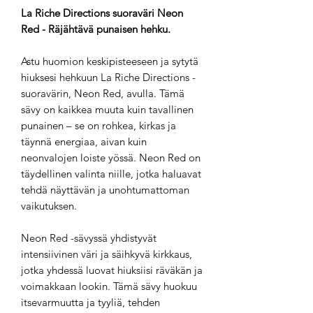
La Riche Directions suoraväri Neon
Red - Räjähtävä punaisen hehku.
Astu huomion keskipisteeseen ja sytytä
hiuksesi hehkuun La Riche Directions -
suoravärin, Neon Red, avulla. Tämä
sävy on kaikkea muuta kuin tavallinen
punainen – se on rohkea, kirkas ja
täynnä energiaa, aivan kuin
neonvalojen loiste yössä. Neon Red on
täydellinen valinta niille, jotka haluavat
tehdä näyttävän ja unohtumattoman
vaikutuksen.
Neon Red -sävyssä yhdistyvät
intensiivinen väri ja säihkyvä kirkkaus,
jotka yhdessä luovat hiuksiisi räväkän ja
voimakkaan lookin. Tämä sävy huokuu
itsevarmuutta ja tyyliä, tehden