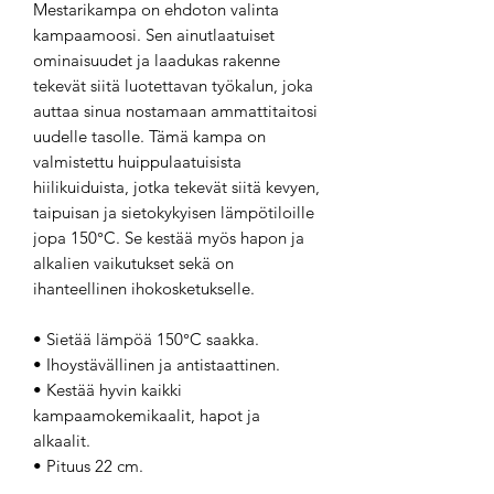
Mestarikampa on ehdoton valinta
kampaamoosi. Sen ainutlaatuiset
ominaisuudet ja laadukas rakenne
tekevät siitä luotettavan työkalun, joka
auttaa sinua nostamaan ammattitaitosi
uudelle tasolle. Tämä kampa on
valmistettu huippulaatuisista
hiilikuiduista, jotka tekevät siitä kevyen,
taipuisan ja sietokykyisen lämpötiloille
jopa 150°C. Se kestää myös hapon ja
alkalien vaikutukset sekä on
ihanteellinen ihokosketukselle.
• Sietää lämpöä 150°C saakka.
• Ihoystävällinen ja antistaattinen.
• Kestää hyvin kaikki
kampaamokemikaalit, hapot ja
alkaalit.
• Pituus 22 cm.