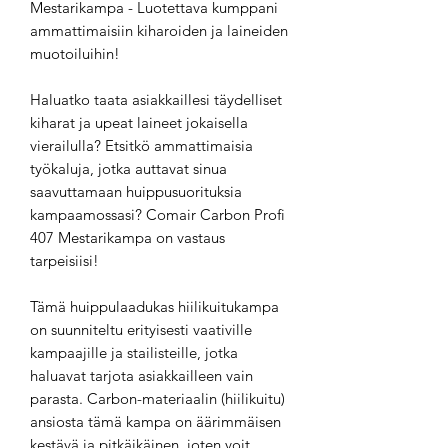
Mestarikampa - Luotettava kumppani
ammattimaisiin kiharoiden ja laineiden
muotoiluihin!
Haluatko taata asiakkaillesi täydelliset
kiharat ja upeat laineet jokaisella
vierailulla? Etsitkö ammattimaisia
työkaluja, jotka auttavat sinua
saavuttamaan huippusuorituksia
kampaamossasi? Comair Carbon Profi
407 Mestarikampa on vastaus
tarpeisiisi!
Tämä huippulaadukas hiilikuitukampa
on suunniteltu erityisesti vaativille
kampaajille ja stailisteille, jotka
haluavat tarjota asiakkailleen vain
parasta. Carbon-materiaalin (hiilikuitu)
ansiosta tämä kampa on äärimmäisen
kestävä ja pitkäikäinen, joten voit