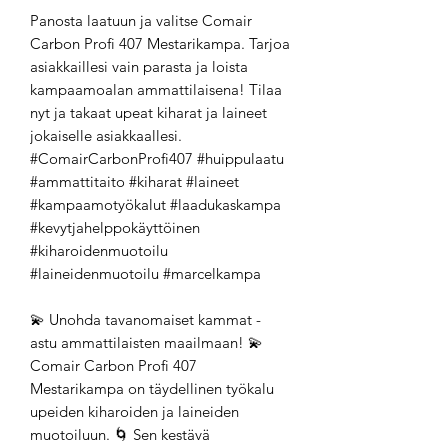
Panosta laatuun ja valitse Comair
Carbon Profi 407 Mestarikampa. Tarjoa
asiakkaillesi vain parasta ja loista
kampaamoalan ammattilaisena! Tilaa
nyt ja takaat upeat kiharat ja laineet
jokaiselle asiakkaallesi.
#ComairCarbonProfi407 #huippulaatu
#ammattitaito #kiharat #laineet
#kampaamotyökalut #laadukaskampa
#kevytjahelppokäyttöinen
#kiharoidenmuotoilu
#laineidenmuotoilu #marcelkampa
💫 Unohda tavanomaiset kammat -
astu ammattilaisten maailmaan! 💫
Comair Carbon Profi 407
Mestarikampa on täydellinen työkalu
upeiden kiharoiden ja laineiden
muotoiluun. 🌀 Sen kestävä