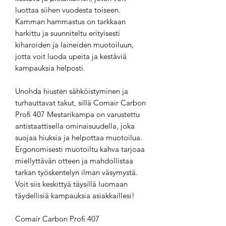
luottaa siihen vuodesta toiseen.
Kamman hammastus on tarkkaan
harkittu ja suunniteltu erityisesti
kiharoiden ja laineiden muotoiluun,
jotta voit luoda upeita ja kestäviä
kampauksia helposti.
Unohda hiusten sähköistyminen ja
turhauttavat takut, sillä Comair Carbon
Profi 407 Mestarikampa on varustettu
antistaattisella ominaisuudella, joka
suojaa hiuksia ja helpottaa muotoilua.
Ergonomisesti muotoiltu kahva tarjoaa
miellyttävän otteen ja mahdollistaa
tarkan työskentelyn ilman väsymystä.
Voit siis keskittyä täysillä luomaan
täydellisiä kampauksia asiakkaillesi!
Comair Carbon Profi 407