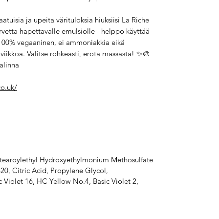
️
atuisia ja upeita värituloksia hiuksiisi La Riche
tarvetta hapettavalle emulsiolle - helppo käyttää
. 100% vegaaninen, ei ammoniakkia eikä
 viikkoa. Valitse rohkeasti, erota massasta! ✨🎨
alinna
co.uk/
istearoylethyl Hydroxyethylmonium Methosulfate
20, Citric Acid, Propylene Glycol,
 Violet 16, HC Yellow No.4, Basic Violet 2,