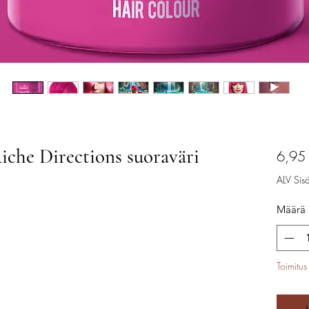
iche Directions suoraväri
6,95
ALV Sisäl
Määrä
Toimitus 