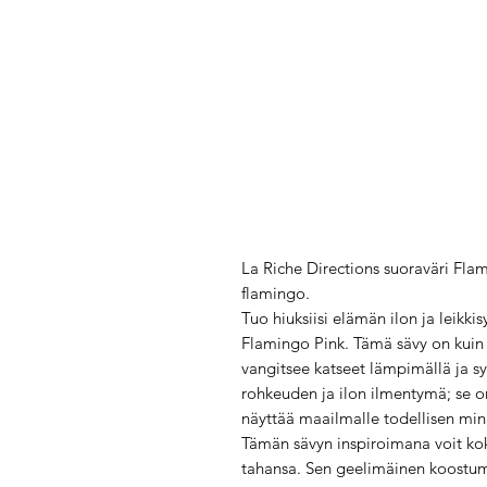
La Riche Directions suoraväri Fla
flamingo.
Tuo hiuksiisi elämän ilon ja leikki
Flamingo Pink. Tämä sävy on kuin 
vangitsee katseet lämpimällä ja sy
rohkeuden ja ilon ilmentymä; se on 
näyttää maailmalle todellisen min
Tämän sävyn inspiroimana voit ko
tahansa. Sen geelimäinen koostumu