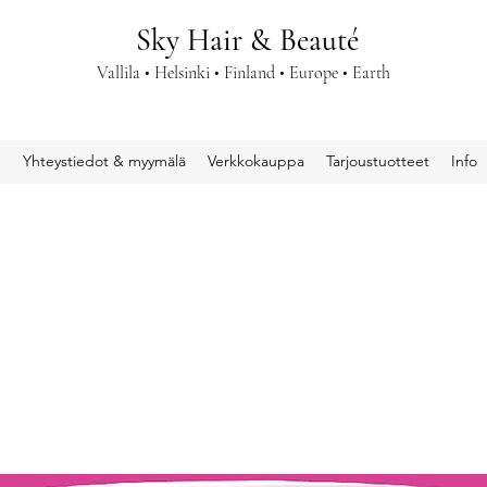
Sky Hair & Beauté
Vallila • Helsinki • Finland • Europe • Earth
u
Yhteystiedot & myymälä
Verkkokauppa
Tarjoustuotteet
Info