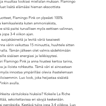
 ja muuttaa lookiasi mielialan mukaan. Flamingo
aluat lisätä elämääsi hieman eksoottista
tuotteet, Flamingo Pink on ylpeästi 100%
ta kemikaaleista kuten ammoniakista,
 siitä paitsi turvallisen myös eettisen valinnan,
 jopa 3-4 viikon ajan.
uojakäsineitä ja levitä väriä tasaisesti
Anna värin vaikuttaa 15 minuuttia, huuhtele sitten
amalla. Tämän jälkeen olet valmis sädehtimään
lle sisäisen energiasi ja leikkisyytesi.
ri Flamingo Pink ja anna hiustesi kertoa tarina,
a ja iloista rohkeutta. Tämä väri ei ainoastaan
n myös innostaa ympärilläsi olevia ihastelemaan
oisemmin. Luo look, joka heijastaa sisäistä
inkin avulla.
hkeita värituloksia hiuksiisi? Kokeile La Riche
tää, sekoitettavissa eri sävyjä keskenään.
 peroksidia. Kestävä tulos jopa 3-4 viikkoa. Luo