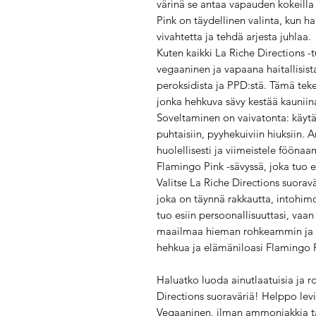
värinä se antaa vapauden kokeilla
Pink on täydellinen valinta, kun h
vivahtetta ja tehdä arjesta juhlaa.
Kuten kaikki La Riche Directions -
vegaaninen ja vapaana haitallisis
peroksidista ja PPD:stä. Tämä tekee
jonka hehkuva sävy kestää kauniina
Soveltaminen on vaivatonta: käytä s
puhtaisiin, pyyhekuiviin hiuksiin. 
huolellisesti ja viimeistele fööna
Flamingo Pink -sävyssä, joka tuo esi
Valitse La Riche Directions suoravä
joka on täynnä rakkautta, intohimo
tuo esiin persoonallisuuttasi, vaa
maailmaa hieman rohkeammin ja il
hehkua ja elämäniloasi Flamingo P
Haluatko luoda ainutlaatuisia ja ro
Directions suoraväriä! Helppo levit
Vegaaninen, ilman ammoniakkia tai