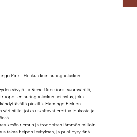
mingo Pink - Hehkua kuin auringonlaskun
syyden sävyjä La Riche Directions -suoravärillä,
trooppisen auringonlaskun heijastus, joka
kähdyttävällä pinkillä. Flamingo Pink on
väri niille, jotka uskaltavat erottua joukosta ja
änsä.
kea kesän riemun ja trooppisen lämmön milloin
s takaa helpon levityksen, ja puolipysyvänä