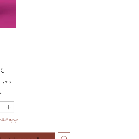
Hinta
 €
lytetty
*
viivästynyt