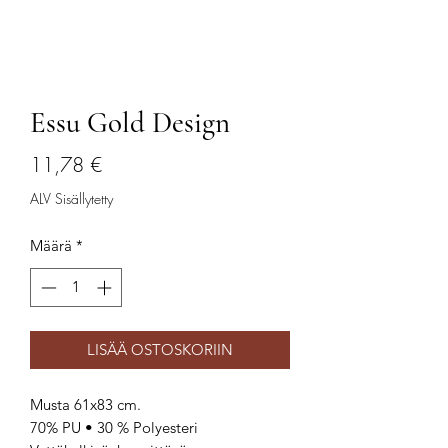
Essu Gold Design
Hinta
11,78 €
ALV Sisällytetty
Määrä
*
LISÄÄ OSTOSKORIIN
Musta 61x83 cm.
70% PU • 30 % Polyesteri