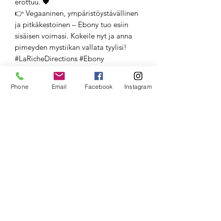
erottuu. 🖤
👉 Vegaaninen, ympäristöystävällinen
ja pitkäkestoinen – Ebony tuo esiin
sisäisen voimasi. Kokeile nyt ja anna
pimeyden mystiikan vallata tyylisi!
#LaRicheDirections #Ebony
#Hiustrendit #VegaaniKauneus
Phone
Email
Facebook
Instagram
Tutustu La Riche Directions -suoraväriin
sävyssä Ebony. Tämä syvän musta sävy
tuo hiuksiisi voimaa ja mystiikkaa.
Vegaaninen ja ympäristöystävällinen
valinta, joka kestää jopa 3-4 viikkoa.
Täydellinen dramaattisen ja rohkean
lookin luomiseen!
https://www.directionshaircolour.co.uk
/