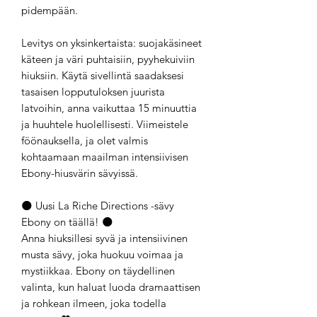
pidempään.
Levitys on yksinkertaista: suojakäsineet
käteen ja väri puhtaisiin, pyyhekuiviin
hiuksiin. Käytä sivellintä saadaksesi
tasaisen lopputuloksen juurista
latvoihin, anna vaikuttaa 15 minuuttia
ja huuhtele huolellisesti. Viimeistele
föönauksella, ja olet valmis
kohtaamaan maailman intensiivisen
Ebony-hiusvärin sävyissä.
🌑 Uusi La Riche Directions -sävy
Ebony on täällä! 🌑
Anna hiuksillesi syvä ja intensiivinen
musta sävy, joka huokuu voimaa ja
mystiikkaa. Ebony on täydellinen
valinta, kun haluat luoda dramaattisen
ja rohkean ilmeen, joka todella