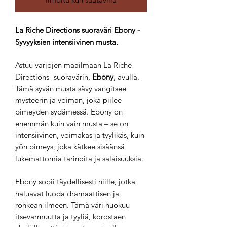
La Riche Directions suoraväri Ebony -
Syvyyksien intensiivinen musta.
Astuu varjojen maailmaan La Riche
Directions -suoravärin,
Ebony
, avulla.
Tämä syvän musta sävy vangitsee
mysteerin ja voiman, joka piilee
pimeyden sydämessä. Ebony on
enemmän kuin vain musta – se on
intensiivinen, voimakas ja tyylikäs, kuin
yön pimeys, joka kätkee sisäänsä
lukemattomia tarinoita ja salaisuuksia.
Ebony sopii täydellisesti niille, jotka
haluavat luoda dramaattisen ja
rohkean ilmeen. Tämä väri huokuu
itsevarmuutta ja tyyliä, korostaen