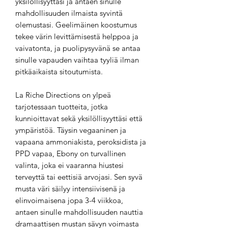
yksilöllisyyttäsi ja antaen sinulle
mahdollisuuden ilmaista syvintä
olemustasi. Geelimäinen koostumus
tekee värin levittämisestä helppoa ja
vaivatonta, ja puolipysyvänä se antaa
sinulle vapauden vaihtaa tyyliä ilman
pitkäaikaista sitoutumista.
La Riche Directions on ylpeä
tarjotessaan tuotteita, jotka
kunnioittavat sekä yksilöllisyyttäsi että
ympäristöä. Täysin vegaaninen ja
vapaana ammoniakista, peroksidista ja
PPD vapaa, Ebony on turvallinen
valinta, joka ei vaaranna hiustesi
terveyttä tai eettisiä arvojasi. Sen syvä
musta väri säilyy intensiivisenä ja
elinvoimaisena jopa 3-4 viikkoa,
antaen sinulle mahdollisuuden nauttia
dramaattisen mustan sävyn voimasta