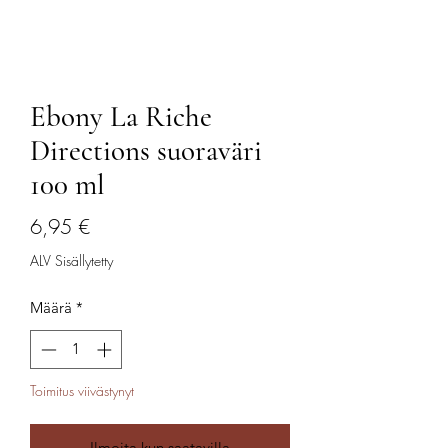
Ebony La Riche
Directions suoraväri
100 ml
Hinta
6,95 €
ALV Sisällytetty
Määrä
*
Toimitus viivästynyt
Ilmoita kun saatavilla