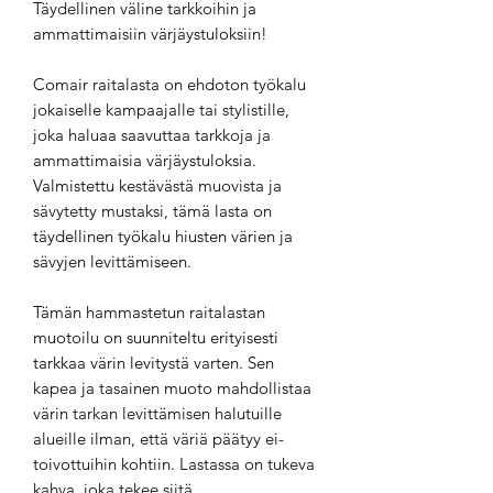
Täydellinen väline tarkkoihin ja
ammattimaisiin värjäystuloksiin!
Comair raitalasta on ehdoton työkalu
jokaiselle kampaajalle tai stylistille,
joka haluaa saavuttaa tarkkoja ja
ammattimaisia värjäystuloksia.
Valmistettu kestävästä muovista ja
sävytetty mustaksi, tämä lasta on
täydellinen työkalu hiusten värien ja
sävyjen levittämiseen.
Tämän hammastetun raitalastan
muotoilu on suunniteltu erityisesti
tarkkaa värin levitystä varten. Sen
kapea ja tasainen muoto mahdollistaa
värin tarkan levittämisen halutuille
alueille ilman, että väriä päätyy ei-
toivottuihin kohtiin. Lastassa on tukeva
kahva, joka tekee siitä