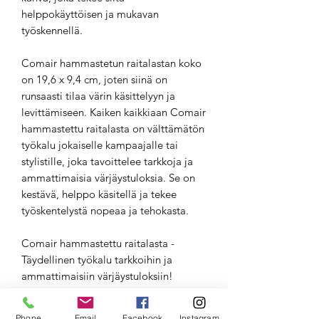
helppokäyttöisen ja mukavan
työskennellä.
Comair hammastetun raitalastan koko
on 19,6 x 9,4 cm, joten siinä on
runsaasti tilaa värin käsittelyyn ja
levittämiseen. Kaiken kaikkiaan Comair
hammastettu raitalasta on välttämätön
työkalu jokaiselle kampaajalle tai
stylistille, joka tavoittelee tarkkoja ja
ammattimaisia värjäystuloksia. Se on
kestävä, helppo käsitellä ja tekee
työskentelystä nopeaa ja tehokasta.
Comair hammastettu raitalasta -
Täydellinen työkalu tarkkoihin ja
ammattimaisiin värjäystuloksiin!
Valmistettu kestävästä muovista ja
sävytetty mustaksi. Tilaa nyt ja luo
Phone
Email
Facebook
Instagram