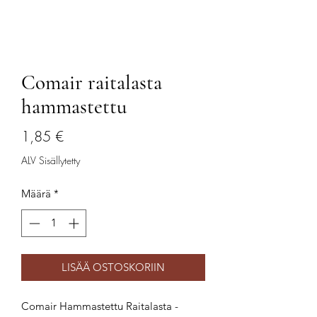
Comair raitalasta
hammastettu
Hinta
1,85 €
ALV Sisällytetty
Määrä
*
LISÄÄ OSTOSKORIIN
Comair Hammastettu Raitalasta -