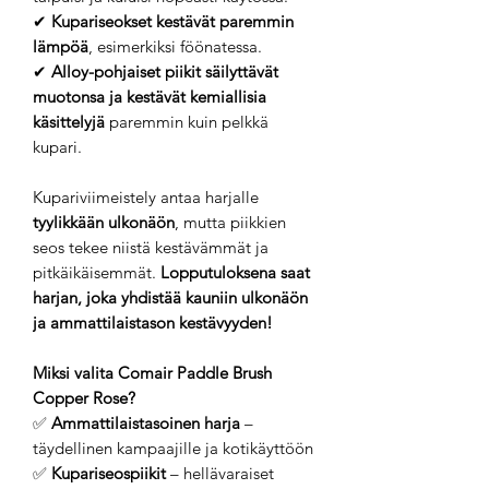
✔
Kupariseokset kestävät paremmin
lämpöä
, esimerkiksi föönatessa.
✔
Alloy-pohjaiset piikit säilyttävät
muotonsa ja kestävät kemiallisia
käsittelyjä
paremmin kuin pelkkä
kupari.
Kupariviimeistely antaa harjalle
tyylikkään ulkonäön
, mutta piikkien
seos tekee niistä kestävämmät ja
pitkäikäisemmät.
Lopputuloksena saat
harjan, joka yhdistää kauniin ulkonäön
ja ammattilaistason kestävyyden!
Miksi valita Comair Paddle Brush
Copper Rose?
✅
Ammattilaistasoinen harja
–
täydellinen kampaajille ja kotikäyttöön
✅
Kupariseospiikit
– hellävaraiset