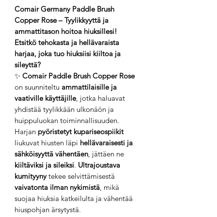
Comair Germany Paddle Brush
Copper Rose – Tyylikkyyttä ja
ammattitason hoitoa hiuksillesi!
Etsitkö tehokasta ja hellävaraista
harjaa, joka tuo hiuksiisi kiiltoa ja
sileyttä?
✨
Comair Paddle Brush Copper Rose
on suunniteltu
ammattilaisille ja
vaativille käyttäjille
, jotka haluavat
yhdistää tyylikkään ulkonäön ja
huippuluokan toiminnallisuuden.
Harjan
pyöristetyt kupariseospiikit
liukuvat hiusten läpi
hellävaraisesti ja
sähköisyyttä vähentäen
, jättäen ne
kiiltäviksi ja sileiksi
.
Ultrajoustava
kumityyny
tekee selvittämisestä
vaivatonta ilman nykimistä
, mikä
suojaa hiuksia katkeilulta ja vähentää
hiuspohjan ärsytystä.