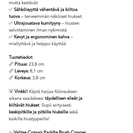
mutta kestävät
✅
Sähköisyyttä vähentävä ja kiiltoa
tuova
– terveemmän näköiset hiukset
✅
Ultrajoustava kumityyny
– hiusten
selvittäminen ilman nykimistä
✅
Kevyt ja ergonominen kahva
–
miellyttävä ja helppo käyttää
Tuotetiedot:
📏
Pituus:
23,8 cm
📏
Leveys:
8,1 cm
📏
Korkeus:
3,8 cm
💡
Vinkki!
Käytä harjaa föönauksen
aikana saadaksesi
täydellisen sileät ja
kiiltävät hiukset
. Sopii erityisesti
keskipitkille ja pitkille hiuksille
sekä
kaikille hiustyypeille!
✨
Valitse Comair Paddle Brush Copper