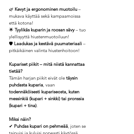
🌿
Kevyt ja ergonominen muotoilu
–
mukava käyttää sekä kampaamoissa
että kotona!
🌟
Tyylikäs kuparin ja roosan sävy
– tuo
ylellisyyttä hiustenmuotoiluun!
🛡️
Laadukas ja kestävä puumateriaali
–
pitkäikäinen valinta hiustenhoitoon!
Kupariset piikit – mitä niistä kannattaa
tietää?
Tämän harjan piikit eivät ole
täysin
puhdasta kuparia
, vaan
todennäköisesti kupariseosta, kuten
messinkiä (kupari + sinkki) tai pronssia
(kupari + tina)
.
Miksi näin?
✔
Puhdas kupari on pehmeää
, joten se
taipuisi ja kuluisi nopeasti käytössä.