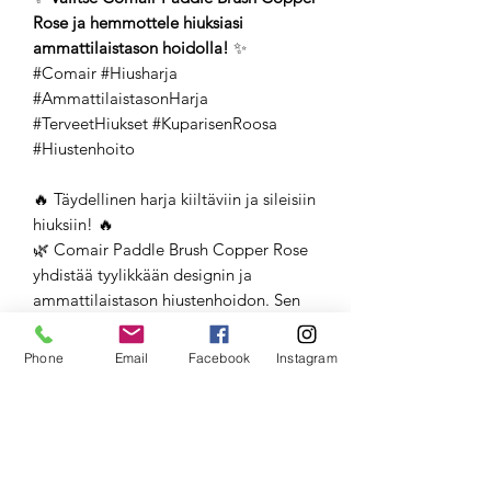
Rose ja hemmottele hiuksiasi
ammattilaistason hoidolla!
✨
#Comair #Hiusharja
#AmmattilaistasonHarja
#TerveetHiukset #KuparisenRoosa
#Hiustenhoito
🔥 Täydellinen harja kiiltäviin ja sileisiin
hiuksiin! 🔥
🌿 Comair Paddle Brush Copper Rose
yhdistää tyylikkään designin ja
ammattilaistason hiustenhoidon. Sen
kupariseospiikit liukuvat hiusten läpi
hellävaraisesti, vähentäen sähköisyyttä
Phone
Email
Facebook
Instagram
ja jättäen hiukset upean sileiksi! 💆‍♀️✨
💡 Miksi valita tämä harja?
✅ Hellävaraiset mutta kestävät
kupariseospiikit
✅ Sähköisyyttä vähentävä & kiiltoa