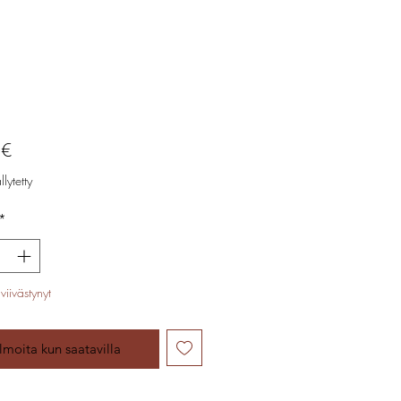
Hinta
 €
lytetty
*
viivästynyt
Ilmoita kun saatavilla