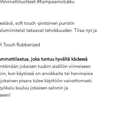
 #Ammattituotteet #Kampaamotukku
tävä, soft touch -pintainen puristin
lumiinitelat takaavat tehokkuuden. Tilaa nyt ja
ft Touch Rubberized
mmattilaatua, joka tuntuu hyvältä kädessä
ntämään jokaisen tuubin sisällön viimeiseen
loin, kun käytössä on arvokkaita tai harvinaisia
 jokainen pisara tulee käyttöön vaivattomasti.
yökalu kuuluu jokaisen salonin ja
kseen!