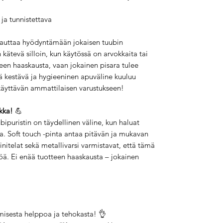
 ja tunnistettava
 auttaa hyödyntämään jokaisen tuubin
n kätevä silloin, kun käytössä on arvokkaita tai
tteen haaskausta, vaan jokainen pisara tulee
 kestävä ja hygieeninen apuväline kuuluu
 käyttävän ammattilaisen varustukseen!
kka!
💪
uristin on täydellinen väline, kun haluat
sta. Soft touch -pinta antaa pitävän ja mukavan
initelat sekä metallivarsi varmistavat, että tämä
öä. Ei enää tuotteen haaskausta – jokainen
amisesta helppoa ja tehokasta! 👌