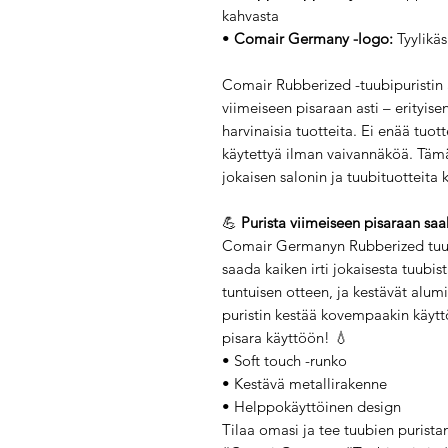
kahvasta
•
Comair Germany -logo:
Tyylikäs
Comair Rubberized -tuubipuristin
viimeiseen pisaraan asti – erityise
harvinaisia tuotteita. Ei enää tuo
käytettyä ilman vaivannäköä. Tämä
jokaisen salonin ja tuubituotteita
💪
Purista viimeiseen pisaraan saa
Comair Germanyn Rubberized tuubip
saada kaiken irti jokaisesta tuubi
tuntuisen otteen, ja kestävät alumi
puristin kestää kovempaakin käytt
pisara käyttöön! 💧
• Soft touch -runko
• Kestävä metallirakenne
• Helppokäyttöinen design
Tilaa omasi ja tee tuubien purist