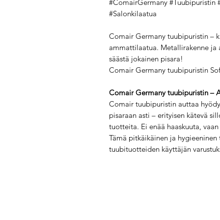
#ComairGermany #Tuubipuristin
#Salonkilaatua
Comair Germany tuubipuristin – kes
ammattilaatua. Metallirakenne ja a
säästä jokainen pisara!
Comair Germany tuubipuristin So
Comair Germany tuubipuristin – A
Comair tuubipuristin auttaa hyödy
pisaraan asti – erityisen kätevä sil
tuotteita. Ei enää haaskuuta, vaan
Tämä pitkäikäinen ja hygieeninen t
tuubituotteiden käyttäjän varustu