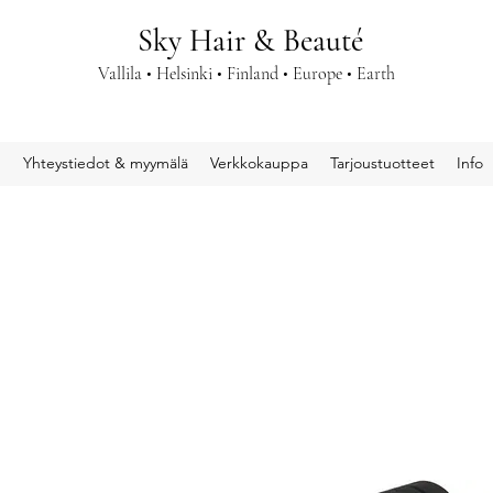
Sky Hair & Beauté
Vallila • Helsinki • Finland • Europe • Earth
u
Yhteystiedot & myymälä
Verkkokauppa
Tarjoustuotteet
Info