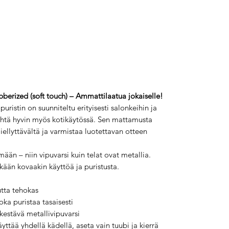
erized (soft touch) – Ammattilaatua jokaiselle!
istin on suunniteltu erityisesti salonkeihin ja
yhtä hyvin myös kotikäytössä. Sen mattamusta
iellyttävältä ja varmistaa luotettavan otteen
ään – niin vipuvarsi kuin telat ovat metallia.
tkään kovaakin käyttöä ja puristusta.
tta tehokas
oka puristaa tasaisesti
kestävä metallivipuvarsi
ttää yhdellä kädellä, aseta vain tuubi ja kierrä