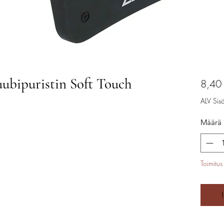
ubipuristin Soft Touch
8,40
ALV Sisäl
Määrä
Toimitus 