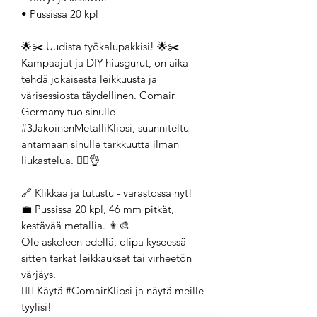
• Pussissa 20 kpl
🌟✂️ Uudista työkalupakkisi! 🌟✂️
Kampaajat ja DIY-hiusgurut, on aika
tehdä jokaisesta leikkuusta ja
värisessiosta täydellinen. Comair
Germany tuo sinulle
#3JakoinenMetalliKlipsi, suunniteltu
antamaan sinulle tarkkuutta ilman
liukastelua. 👱‍♀️👌
🔗 Klikkaa ja tutustu - varastossa nyt!
💼 Pussissa 20 kpl, 46 mm pitkät,
kestävää metallia. 👩‍🎨
Ole askeleen edellä, olipa kyseessä
sitten tarkat leikkaukset tai virheetön
värjäys.
💇‍♂️ Käytä #ComairKlipsi ja näytä meille
tyylisi!