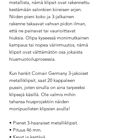
metallista, nämä klipsit ovat rakennettu
kestämään salonkien kiireisen arjen.
Niiden pieni koko ja 3-jalkainen
rakenne takaavat vahvan pidon ilman,
että ne painavat tai vaurioittavat
hiuksia. Olipa kyseessä monimutkainen
kampaus tai nopea värinmuutos, nämä
klipsit ovat välttämätön osa jokaista
hiusmuotoiluprosessia.
Kun hankit Comair Germany 3-jakoiset
metalliklipsit, saat 20 kappaleen
pussin, joten sinulla on aina tarpeeksi
klipsejä käsillä. Ole valmis mihin
tahansa hiusprojektiin näiden
monipuolisten klipsien avulla!
• Pienet 3-haaraiset metalliklipsit.
• Pituus 46 mm.
• Kevyt ja kestävä.