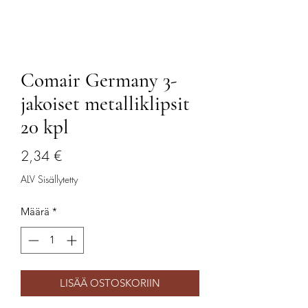
Comair Germany 3-
jakoiset metalliklipsit
20 kpl
Hinta
2,34 €
ALV Sisällytetty
Määrä
*
LISÄÄ OSTOSKORIIN