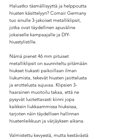
Haluatko täsmällisyyttä ja helppoutta
hiusten käsittelyyn? Comair Germany
tuo sinulle 3-jakoiset metalliklipsit,
jotka ovat täydellinen apuväline
jokaiselle kampaajalle ja DIY-
hiusstylistille.
Nämä pienet 46 mm pituiset
metalliklipsit on suunniteltu pitämään
hiukset tiukasti paikoillaan ilman
liukumista, tekevät hiusten jaottelusta
ja erottelusta sujuvaa. Klipsien 3-
haarainen muotoilu takaa, että ne
pysyvät luotettavasti kiinni jopa
kaikkein liukkaammissa hiuksissa,
tarjoten näin täydellisen hallinnan
hiustenleikkuun ja värjäyksen aikana.
Valmistettu kevyestä, mutta kestävästä