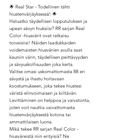
🌟 Real Star - Todellinen tähti
hiustenvärjäyksessä! 🌟
Haluatko täydellisen lopputuloksen ja
upean sävyn hiuksiisi? RR sarjan Real
Color -hiusvärit ovat ratkaisu
toiveisiisi! Näiden laadukkaiden
voidemaisten hiusvärien avulla saat
kauniin värin, täydellisen peittävyyden
ja sävyuskollisuuden joka kerta.
Valitse omasi uskomattomasta 88 eri
sävystä ja ihastu hoitavaan
koostumukseen, joka tekee hiustesi
väristä elinvoimaisen ja kiiltävän.
Levittäminen on helppoa ja vaivatonta,
joten voit nauttia vaivattomasta
hiustenvärjäyksestä kotona tai
ammattilaisen luona.
Mikä tekee RR sarjan Real Color -
hiusväreistä niin erityisiä? Ne