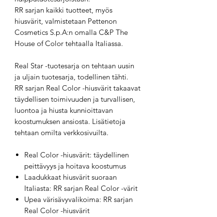
RR sarjan kaikki tuotteet, myös
hiusvärit, valmistetaan Pettenon
Cosmetics S.p.A:n omalla C&P The
House of Color tehtaalla Italiassa.
Real Star -tuotesarja on tehtaan uusin
ja uljain tuotesarja, todellinen tähti.
RR sarjan Real Color -hiusvärit takaavat
täydellisen toimivuuden ja turvallisen,
luontoa ja hiusta kunnioittavan
koostumuksen ansiosta. Lisätietoja
tehtaan omilta verkkosivuilta.
Real Color -hiusvärit: täydellinen
peittävyys ja hoitava koostumus
Laadukkaat hiusvärit suoraan
Italiasta: RR sarjan Real Color -värit
Upea värisävyvalikoima: RR sarjan
Real Color -hiusvärit