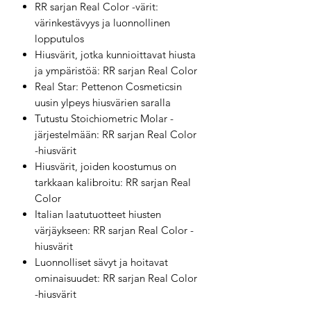
RR sarjan Real Color -värit:
värinkestävyys ja luonnollinen
lopputulos
Hiusvärit, jotka kunnioittavat hiusta
ja ympäristöä: RR sarjan Real Color
Real Star: Pettenon Cosmeticsin
uusin ylpeys hiusvärien saralla
Tutustu Stoichiometric Molar -
järjestelmään: RR sarjan Real Color
-hiusvärit
Hiusvärit, joiden koostumus on
tarkkaan kalibroitu: RR sarjan Real
Color
Italian laatutuotteet hiusten
värjäykseen: RR sarjan Real Color -
hiusvärit
Luonnolliset sävyt ja hoitavat
ominaisuudet: RR sarjan Real Color
-hiusvärit