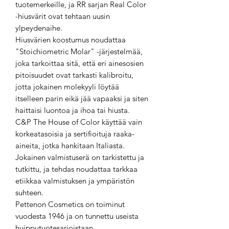
tuotemerkeille, ja RR sarjan Real Color
-hiusvärit ovat tehtaan uusin
ylpeydenaihe.
Hiusvärien koostumus noudattaa
"Stoichiometric Molar" -järjestelmää,
joka tarkoittaa sitä, että eri ainesosien
pitoisuudet ovat tarkasti kalibroitu,
jotta jokainen molekyyli löytää
itselleen parin eikä jää vapaaksi ja siten
haittaisi luontoa ja ihoa tai hiusta.
C&P The House of Color käyttää vain
korkeatasoisia ja sertifioituja raaka-
aineita, jotka hankitaan Italiasta.
Jokainen valmistuserä on tarkistettu ja
tutkittu, ja tehdas noudattaa tarkkaa
etiikkaa valmistuksen ja ympäristön
suhteen.
Pettenon Cosmetics on toiminut
vuodesta 1946 ja on tunnettu useista
huipputuotesarjoistaan.