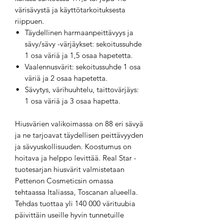
värisävystä ja käyttötarkoituksesta
riippuen.
Täydellinen harmaanpeittävyys ja
sävy/sävy -värjäykset: sekoitussuhde
1 osa väriä ja 1,5 osaa hapetetta.
Vaalennusvärit: sekoitussuhde 1 osa
väriä ja 2 osaa hapetetta.
Sävytys, värihuuhtelu, taittovärjäys:
1 osa väriä ja 3 osaa hapetta.
Hiusvärien valikoimassa on 88 eri sävyä
ja ne tarjoavat täydellisen peittävyyden
ja sävyuskollisuuden. Koostumus on
hoitava ja helppo levittää. Real Star -
tuotesarjan hiusvärit valmistetaan
Pettenon Cosmeticsin omassa
tehtaassa Italiassa, Toscanan alueella.
Tehdas tuottaa yli 140 000 värituubia
päivittäin useille hyvin tunnetuille