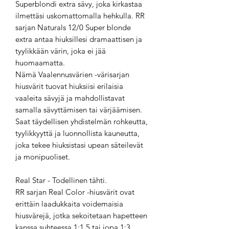
Superblondi extra sävy, joka kirkastaa
ilmettäsi uskomattomalla hehkulla. RR
sarjan Naturals 12/0 Super blonde
extra antaa hiuksillesi dramaattisen ja
tyylikkään värin, joka ei jää
huomaamatta.
Nämä Vaalennusvärien -värisarjan
hiusvärit tuovat hiuksiisi erilaisia
vaaleita sävyjä ja mahdollistavat
samalla sävyttämisen tai värjäämisen.
Saat täydellisen yhdistelmän rohkeutta,
tyylikkyyttä ja luonnollista kauneutta,
joka tekee hiuksistasi upean säteilevät
ja monipuoliset.
Real Star - Todellinen tähti.
RR sarjan Real Color -hiusvärit ovat
erittäin laadukkaita voidemaisia
hiusvärejä, jotka sekoitetaan hapetteen
kanssa suhteessa 1:1,5 tai jopa 1:3