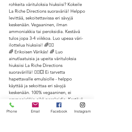
rohkeita värituloksia hiuksiisi? Kokeile
La Riche Directions suoraväriä! Helppo
levittää, sekoitettavissa eri sävyjä
keskenään. Vegaaninen, ilman
ammoniakkia tai peroksidia. Kestävä
tulos jopa 3-4 viikkoa. Luo upeaa väri-
ilottelua hiuksiisi! 🌈💁‍♀️
🌈 Erikoisen Värikäs! 🌈 Luo
ainutlaatuisia ja upeita värituloksia
hiuksiisi La Riche Directions
suoravärillä! 💁‍♀️💥 Ei tarvetta
hapettavalle emulsiolle - helppo
käyttää ja sekoittaa eri sävyjä
keskenään. 100% vegaaninen, ei
ammoniakkia eikä peroksidia. Kestävä
tulos jopa 3-4 viikkoa. Valitse rohkeasti,
Phone
Email
Facebook
Instagram
erota massasta! ✨🎨
#LaRicheDirections
#RohkeatVärivalinna