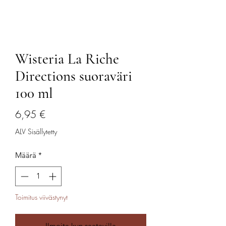
Wisteria La Riche
Directions suoraväri
100 ml
Hinta
6,95 €
ALV Sisällytetty
Määrä
*
Toimitus viivästynyt
Ilmoita kun saatavilla