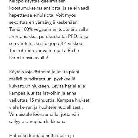
helppo käyttää geelimäisen
koostumuksensa ansiosta, ja se ei vaadi
hapettavaa emulsiota. Voit myös
sekoittaa eri värisävyjä keskenään.
Tämä 100% vegaaninen tuote ei sisällä
ammoniakkia, peroksidia tai PPD:tä, ja
sen väritulos kestää jopa 3-4 viikkoa.
Tee rohkeita värivalintoja La Riche
Directionsin avulla!
Käytä suojakäsineitä ja levitä pieni
määrä puhdistettuun, pyyhkeellä
kuivattuun hiukseen. Levitä harjalla ja
kampaa juurista latvoihin ja anna
vaikuttaa 15 minuuttia. Kampaa hiukset
vielä kerran ja huuhtele huolellisesti.
Viimeistele föönaamalla, jotta väri
säilyy pidempään kirkkaana.
Haluatko luoda ainutlaatuisia ja