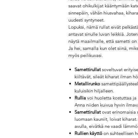
saavat ohikulkijat kääntymään kat
sinnepäin, vähän hiusvahaa, kiharav
uudesti syntyneet.
Lopuksi, nämä rullat eivät pelkästä
antavat sinulle luvan leikkiä. Joten
näytä maailmalle, että sametti on
Ja hei, samalla kun olet siinä, mikse
myös peilikuvasi.
Samettirullat
soveltuvat erityis
kiiltävät, sileät kiharat ilman h
Metallirunko
samettipäällysteel
kuluisikin hiljalleen.
Rullia
voi huoletta kostuttaa j
Anna niiden kuivua hyvin ilmav
Samettirullat
ovat erinomaisia 
luomaan kauniit, loivat kiharat.
avulla, eivätkä ne vaadi lämmö
Rullien käyttö
on suhteellisen 