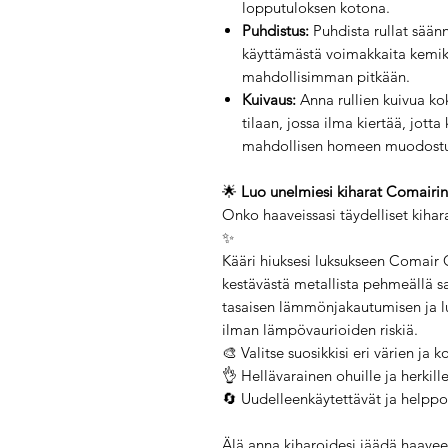
lopputuloksen kotona.
Puhdistus:
Puhdista rullat säänn
käyttämästä voimakkaita kemika
mahdollisimman pitkään.
Kuivaus:
Anna rullien kuivua ko
tilaan, jossa ilma kiertää, jot
mahdollisen homeen muodost
🌟
Luo unelmiesi kiharat Comairin 
Onko haaveissasi täydelliset kihar
✨
Kääri hiuksesi luksukseen Comair 
kestävästä metallista pehmeällä sa
tasaisen lämmönjakautumisen ja lu
ilman lämpövaurioiden riskiä.
🎨 Valitse suosikkisi eri värien ja 
👌 Hellävarainen ohuille ja herkille
🔄 Uudelleenkäytettävät ja helppo
Älä anna kiharoidesi jäädä haaveek