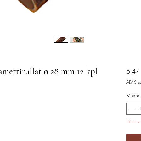
ettirullat ø 28 mm 12 kpl
6,47
ALV Sisäl
Määrä
Toimitus 