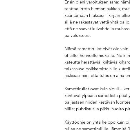
Ensin pieni varoituksen sana: nämä 
saattaa irrota hieman nukkaa, mutt
kääntämään hiuksesi – kirjaimellise
sillä ne rakastavat vettä yhtä pal
että ne saavat kuivahdella rauhass
palvelukseesi.
Nämä samettirullat eivät ole vain 
ohuille, hennoille hiuksille. Ne kii
kateutta herättäviä, kiiltäviä kiha
taikasauva polkkamittaisille kutre
hiuksiasi niin, että tulos on aina e
Samettirullat ovat kuin sipuli – ke
kantavat ylpeänä samettista päälly
paljastaen niiden kestävän luontee
niille; puhdistus ja pikku huolto p
Käyttöohje on yhtä helppo kuin pi
rullaa ne samettirullille, lämmitä (j