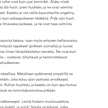
rullat ovat kuin uusi lemmikki. Aluksi niistä
a älä huoli, pieni huuhtelu ja ne ovat valmiita
sti. Kastelu ei ole näille kaunottarille ongelma,
jon kuin ankanpoikanen lätäkköä. Pidä vain huoli,
a ilmavassa paikassa, ja ne ovat taas valmiina
kauniita katsoa, vaan myös erityisen hellävaraisia
nnittyvät napakasti (piikkien voimalla) ja luovat
roita ilman lämpökäsittelyn tarvetta. Ne ovat kuin
ille – nostavat, kihartavat ja hemmottelevat
nsiluokkainen.
rroksellisia. Metallisen sydämensä ympärillä ne
stään, joka kuluu ajan saatossa arvokkaasti,
n. Rullien huuhtelu ja kastelu on kuin spa-hoitoa
itävät ne toimintakuntoisina pitkään.
irakkaresepti: Levitä hiuksiin muotovaahtoa,
os mielit), ja voilà! Sinulla on kiharat, jotka