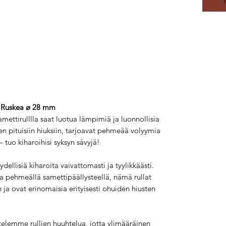

Ruskea ø 28 mm
ettirulllla saat luotua lämpimiä ja luonnollisia
ken pituisiin hiuksiin, tarjoavat pehmeää volyymia
– tuo kiharoihisi syksyn sävyjä!
äydellisiä kiharoita vaivattomasti ja tyylikkäästi.
ta pehmeällä samettipäällysteellä, nämä rullat
 ja ovat erinomaisia erityisesti ohuiden hiusten
elemme rullien huuhtelua, jotta ylimääräinen