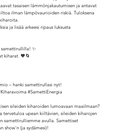
kaavat tasaisen lämmönjakautumisen ja antavat
kiiltoa ilman lämpövaurioiden riskiä. Tuloksena
kiharoita.
a ja lisää arkeesi ripaus luksusta
samettirullilla! ✨
t kiharat. 🧡🌀
io – hanki samettirullasi nyt!
#Kiharavoima #SamettiEnergia
tisen sileiden kiharoiden lumoavaan maailmaan?
 ja tervetuloa upean kiiltävien, sileiden kiharojen
en samettirulliemme avulla. Samettiset
n show'n (ja sydämesi)!