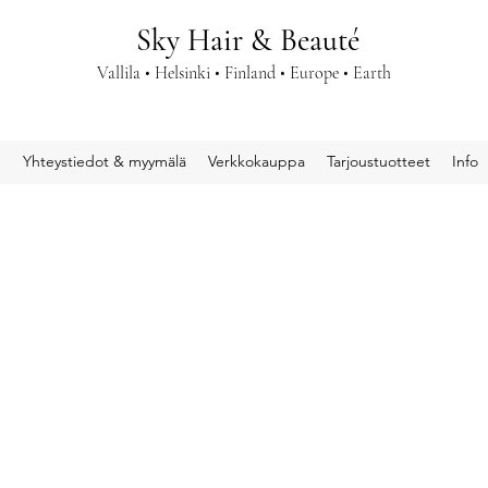
Sky Hair & Beauté
Vallila • Helsinki • Finland • Europe • Earth
u
Yhteystiedot & myymälä
Verkkokauppa
Tarjoustuotteet
Info