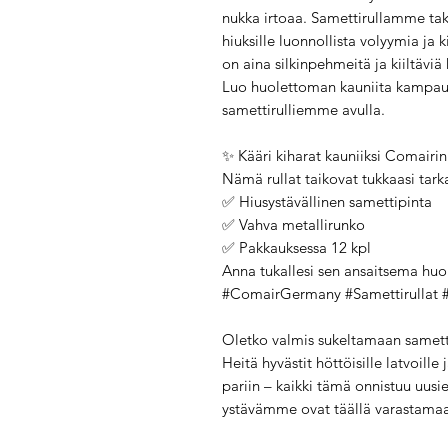
nukka irtoaa. Samettirullamme ta
hiuksille luonnollista volyymia ja 
on aina silkinpehmeitä ja kiiltäviä 
Luo huolettoman kauniita kampauksi
samettirulliemme avulla.
✨ Kääri kiharat kauniiksi Comairin 
Nämä rullat taikovat tukkaasi tarka
✅ Hiusystävällinen samettipinta
✅ Vahva metallirunko
✅ Pakkauksessa 12 kpl
Anna tukallesi sen ansaitsema huom
#ComairGermany #Samettirullat 
Oletko valmis sukeltamaan samet
Heitä hyvästit höttöisille latvoille
pariin – kaikki tämä onnistuu uusi
ystävämme ovat täällä varastamaa