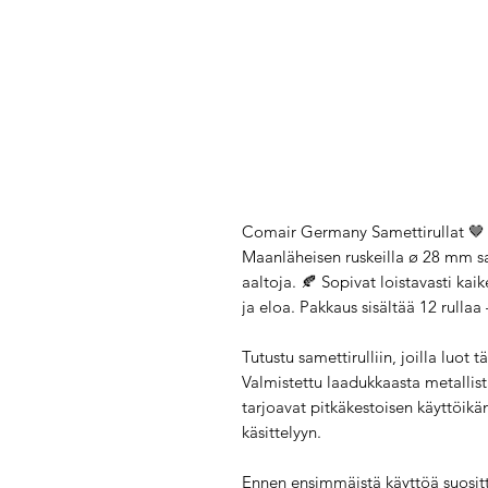
Comair Germany Samettirullat 
Maanläheisen ruskeilla ø 28 mm sam
aaltoja. 🍂 Sopivat loistavasti kai
ja eloa. Pakkaus sisältää 12 rullaa 
Tutustu samettirulliin, joilla luot t
Valmistettu laadukkaasta metallis
tarjoavat pitkäkestoisen käyttöikän
käsittelyyn.
Ennen ensimmäistä käyttöä suositt