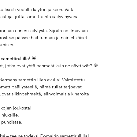
öllisesti vedellä käytön jälkeen. Vältä
aleja, jotta samettipinta säilyy hyvänä
konaan ennen säilytystä. Sijoita ne ilmavaan
ta kosteus pääsee haihtumaan ja näin ehkäiset
umisen.
samettirullilla!
🌟
at, jotka ovat yhtä pehmeät kuin ne näyttävät? 💭
Germany samettirullien avulla! Valmistettu
mettipäällysteellä, nämä rullat tarjoavat
ovat silkinpehmeitä, elinvoimaisia kiharoita
kokojen joukosta!
 hiuksille.
 puhdistaa.
si – tee ne todeksi Comairin samettirullilla!