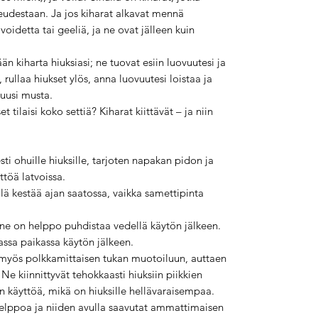
eudestaan. Ja jos kiharat alkavat mennä
oidetta tai geeliä, ja ne ovat jälleen kuin
än kiharta hiuksiasi; ne tuovat esiin luovuutesi ja
, rullaa hiukset ylös, anna luovuutesi loistaa ja
 uusi musta.
t tilaisi koko settiä? Kiharat kiittävät – ja niin
esti ohuille hiuksille, tarjoten napakan pidon ja
öttöä latvoissa.
lä kestää ajan saatossa, vaikka samettipinta
a ne on helppo puhdistaa vedellä käytön jälkeen.
assa paikassa käytön jälkeen.
myös polkkamittaisen tukan muotoiluun, auttaen
 Ne kiinnittyvät tehokkaasti hiuksiin piikkien
n käyttöä, mikä on hiuksille hellävaraisempaa.
helppoa ja niiden avulla saavutat ammattimaisen