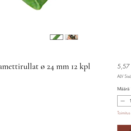
ettirullat ø 24 mm 12 kpl
5,57
ALV Sisäl
Määrä
Toimitus 