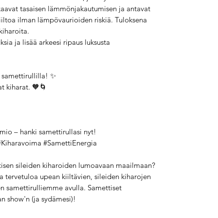
kaavat tasaisen lämmönjakautumisen ja antavat
kiiltoa ilman lämpövaurioiden riskiä. Tuloksena
kiharoita.
a ja lisää arkeesi ripaus luksusta
samettirullilla! ✨
t kiharat. 🧡🌀
io – hanki samettirullasi nyt!
#Kiharavoima #SamettiEnergia
tisen sileiden kiharoiden lumoavaan maailmaan?
 ja tervetuloa upean kiiltävien, sileiden kiharojen
en samettirulliemme avulla. Samettiset
n show'n (ja sydämesi)!