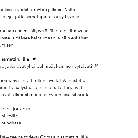
öllisesti vedellä käytön jälkeen. Vältä
aleja, jotta samettipinta säilyy hyvänä
konaan ennen säilytystä. Sijoita ne ilmavaan
ta kosteus pääsee haihtumaan ja näin ehkäiset
umisen.
samettirullilla!
🌟
at, jotka ovat yhtä pehmeät kuin ne näyttävät? 💭
Germany samettirullien avulla! Valmistettu
mettipäällysteellä, nämä rullat tarjoavat
ovat silkinpehmeitä, elinvoimaisia kiharoita
kokojen joukosta!
 hiuksille.
 puhdistaa.
si – tee ne todeksi Comairin samettirullilla!