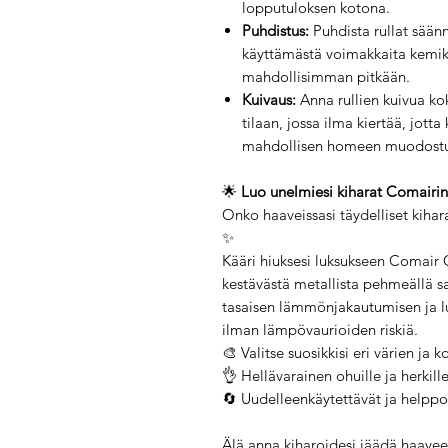
lopputuloksen kotona.
Puhdistus:
Puhdista rullat säänn
käyttämästä voimakkaita kemika
mahdollisimman pitkään.
Kuivaus:
Anna rullien kuivua ko
tilaan, jossa ilma kiertää, jot
mahdollisen homeen muodost
🌟
Luo unelmiesi kiharat Comairin 
Onko haaveissasi täydelliset kihar
✨
Kääri hiuksesi luksukseen Comair 
kestävästä metallista pehmeällä sa
tasaisen lämmönjakautumisen ja lu
ilman lämpövaurioiden riskiä.
🎨 Valitse suosikkisi eri värien ja 
👌 Hellävarainen ohuille ja herkille
🔄 Uudelleenkäytettävät ja helppo
Älä anna kiharoidesi jäädä haaveek