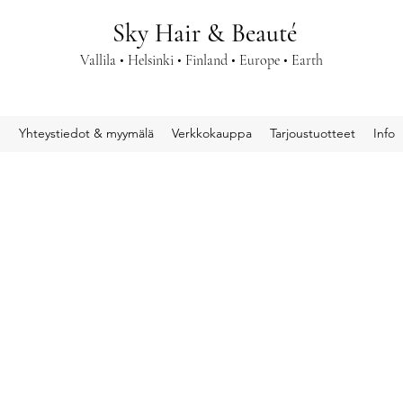
Sky Hair & Beauté
Vallila • Helsinki • Finland • Europe • Earth
u
Yhteystiedot & myymälä
Verkkokauppa
Tarjoustuotteet
Info