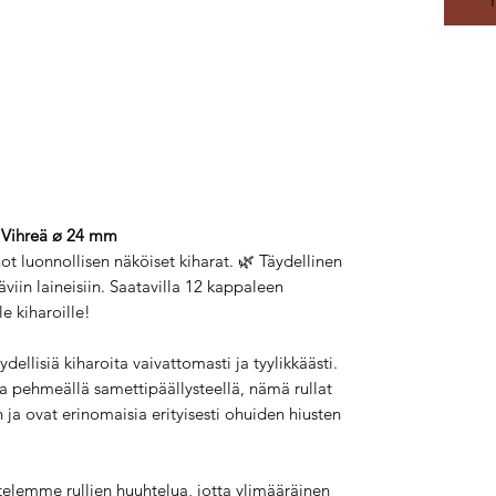

Vihreä ø 24 mm
ot luonnollisen näköiset kiharat. 🌿 Täydellinen
äviin laineisiin. Saatavilla 12 kappaleen
e kiharoille!
äydellisiä kiharoita vaivattomasti ja tyylikkäästi.
ta pehmeällä samettipäällysteellä, nämä rullat
 ja ovat erinomaisia erityisesti ohuiden hiusten
elemme rullien huuhtelua, jotta ylimääräinen