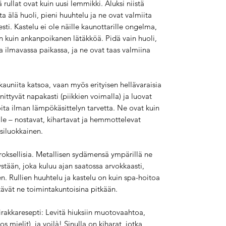
rullat ovat kuin uusi lemmikki. Aluksi niistä
a älä huoli, pieni huuhtelu ja ne ovat valmiita
sti. Kastelu ei ole näille kaunottarille ongelma,
jon kuin ankanpoikanen lätäkköä. Pidä vain huoli,
a ilmavassa paikassa, ja ne ovat taas valmiina
kauniita katsoa, vaan myös erityisen hellävaraisia
nnittyvät napakasti (piikkien voimalla) ja luovat
roita ilman lämpökäsittelyn tarvetta. Ne ovat kuin
ille – nostavat, kihartavat ja hemmottelevat
nsiluokkainen.
rroksellisia. Metallisen sydämensä ympärillä ne
stään, joka kuluu ajan saatossa arvokkaasti,
n. Rullien huuhtelu ja kastelu on kuin spa-hoitoa
itävät ne toimintakuntoisina pitkään.
irakkaresepti: Levitä hiuksiin muotovaahtoa,
os mielit), ja voilà! Sinulla on kiharat, jotka