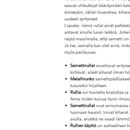
saavat ohikulkijat kääntymään kat
sinnepäin, vähän hiusvahaa, kiharav
uudesti syntyneet.
Lopuksi, nämä rullat eivät pelkästä
antavat sinulle luvan leikkiä. Joten
näytä maailmalle, että sametti on
Ja hei, samalla kun olet siinä, mikse
myös peilikuvasi.
Samettirullat
soveltuvat erityis
kiiltävät, sileät kiharat ilman h
Metallirunko
samettipäällysteel
kuluisikin hiljalleen.
Rullia
voi huoletta kostuttaa j
Anna niiden kuivua hyvin ilmav
Samettirullat
ovat erinomaisia 
luomaan kauniit, loivat kiharat.
avulla, eivätkä ne vaadi lämmö
Rullien käyttö
on suhteellisen 