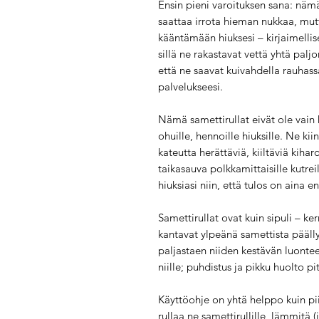
Ensin pieni varoituksen sana: nämä 
saattaa irrota hieman nukkaa, mutt
kääntämään hiuksesi – kirjaimellise
sillä ne rakastavat vettä yhtä pal
että ne saavat kuivahdella rauhass
palvelukseesi.
Nämä samettirullat eivät ole vain 
ohuille, hennoille hiuksille. Ne kii
kateutta herättäviä, kiiltäviä kiha
taikasauva polkkamittaisille kutre
hiuksiasi niin, että tulos on aina e
Samettirullat ovat kuin sipuli – ke
kantavat ylpeänä samettista päälly
paljastaen niiden kestävän luontee
niille; puhdistus ja pikku huolto p
Käyttöohje on yhtä helppo kuin pi
rullaa ne samettirullille, lämmitä (j