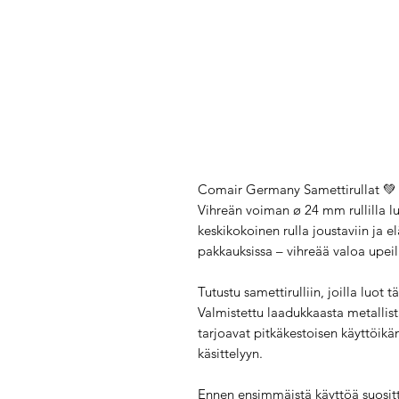
Comair Germany Samettirullat 
Vihreän voiman ø 24 mm rullilla lu
keskikokoinen rulla joustaviin ja el
pakkauksissa – vihreää valoa upeill
Tutustu samettirulliin, joilla luot t
Valmistettu laadukkaasta metallis
tarjoavat pitkäkestoisen käyttöikän
käsittelyyn.
Ennen ensimmäistä käyttöä suositt