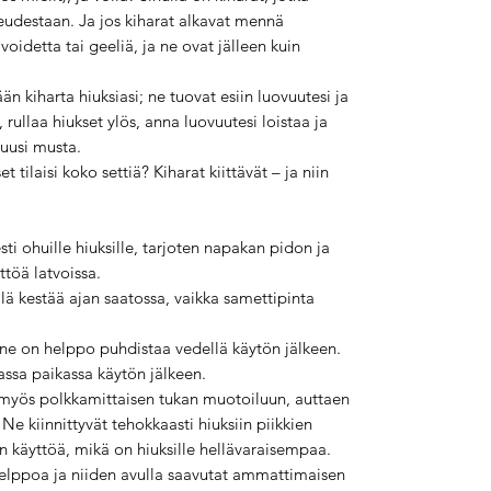
eudestaan. Ja jos kiharat alkavat mennä
oidetta tai geeliä, ja ne ovat jälleen kuin
än kiharta hiuksiasi; ne tuovat esiin luovuutesi ja
, rullaa hiukset ylös, anna luovuutesi loistaa ja
 uusi musta.
t tilaisi koko settiä? Kiharat kiittävät – ja niin
esti ohuille hiuksille, tarjoten napakan pidon ja
öttöä latvoissa.
lä kestää ajan saatossa, vaikka samettipinta
a ne on helppo puhdistaa vedellä käytön jälkeen.
assa paikassa käytön jälkeen.
myös polkkamittaisen tukan muotoiluun, auttaen
 Ne kiinnittyvät tehokkaasti hiuksiin piikkien
n käyttöä, mikä on hiuksille hellävaraisempaa.
helppoa ja niiden avulla saavutat ammattimaisen