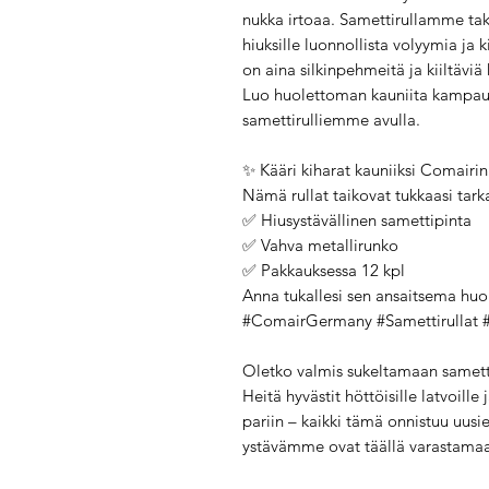
nukka irtoaa. Samettirullamme ta
hiuksille luonnollista volyymia ja 
on aina silkinpehmeitä ja kiiltäviä 
Luo huolettoman kauniita kampauksi
samettirulliemme avulla.
✨ Kääri kiharat kauniiksi Comairin 
Nämä rullat taikovat tukkaasi tarka
✅ Hiusystävällinen samettipinta
✅ Vahva metallirunko
✅ Pakkauksessa 12 kpl
Anna tukallesi sen ansaitsema huom
#ComairGermany #Samettirullat 
Oletko valmis sukeltamaan samet
Heitä hyvästit höttöisille latvoille
pariin – kaikki tämä onnistuu uusi
ystävämme ovat täällä varastamaa