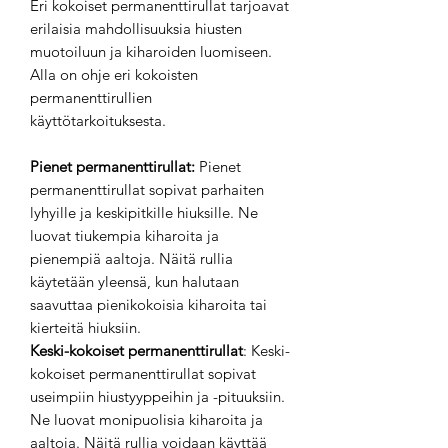
Eri kokoiset permanenttirullat tarjoavat
erilaisia mahdollisuuksia hiusten
muotoiluun ja kiharoiden luomiseen.
Alla on ohje eri kokoisten
permanenttirullien
käyttötarkoituksesta.
Pienet permanenttirullat:
Pienet
permanenttirullat sopivat parhaiten
lyhyille ja keskipitkille hiuksille. Ne
luovat tiukempia kiharoita ja
pienempiä aaltoja. Näitä rullia
käytetään yleensä, kun halutaan
saavuttaa pienikokoisia kiharoita tai
kierteitä hiuksiin.
Keski-kokoiset permanenttirullat
: Keski-
kokoiset permanenttirullat sopivat
useimpiin hiustyyppeihin ja -pituuksiin.
Ne luovat monipuolisia kiharoita ja
aaltoja. Näitä rullia voidaan käyttää