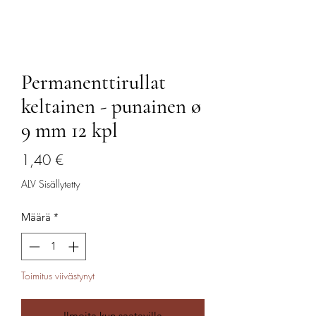
Permanenttirullat
keltainen - punainen ø
9 mm 12 kpl
Hinta
1,40 €
ALV Sisällytetty
Määrä
*
Toimitus viivästynyt
Ilmoita kun saatavilla