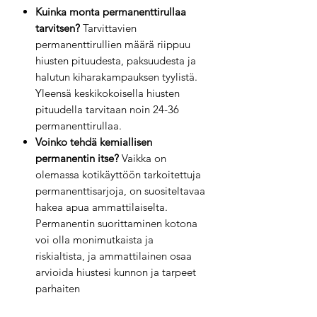
Kuinka monta permanenttirullaa
tarvitsen?
Tarvittavien
permanenttirullien määrä riippuu
hiusten pituudesta, paksuudesta ja
halutun kiharakampauksen tyylistä.
Yleensä keskikokoisella hiusten
pituudella tarvitaan noin 24-36
permanenttirullaa.
Voinko tehdä kemiallisen
permanentin itse?
Vaikka on
olemassa kotikäyttöön tarkoitettuja
permanenttisarjoja, on suositeltavaa
hakea apua ammattilaiselta.
Permanentin suorittaminen kotona
voi olla monimutkaista ja
riskialtista, ja ammattilainen osaa
arvioida hiustesi kunnon ja tarpeet
parhaiten