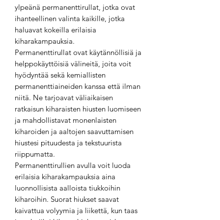
ylpeänä permanenttirullat, jotka ovat
ihanteellinen valinta kaikille, jotka
haluavat kokeilla erilaisia
kiharakampauksia.
Permanenttirullat ovat käytännöllisiä ja
helppokäyttöisiä välineitä, joita voit
hyödyntää sekä kemiallisten
permanenttiaineiden kanssa että ilman
niitä. Ne tarjoavat väliaikaisen
ratkaisun kiharaisten hiusten luomiseen
ja mahdollistavat monenlaisten
kiharoiden ja aaltojen saavuttamisen
hiustesi pituudesta ja tekstuurista
riippumatta.
Permanenttirullien avulla voit luoda
erilaisia kiharakampauksia aina
luonnollisista aalloista tiukkoihin
kiharoihin. Suorat hiukset saavat
kaivattua volyymia ja liikettä, kun taas