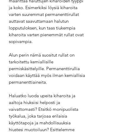
määrittää haluttujen kiharoiden tyyppi
ja koko. Esimerkiksi löysiä kiharoita
varten suuremmat permanenttirullat
auttavat saavuttamaan halutun
lopputuloksen, kun taas tiukempia
kiharoita varten pienemmät rullat ovat
sopivampia.
Alun perin nämä suositut rullat on
tarkoitettu kemiallisille
permiskäsittelyille. Permanenttirullia
voidaan käyttää myös ilman kemiallisia
permanenttiaineita.
Haluatko luoda upeita kiharoita ja
aaltoja hiuksiisi helposti ja
vaivattomasti? Etsitkö monipuolista
työkalua, joka tarjoaa erilaisia
käyttötapoja ja mahdollisuuksia
hiustesi muotoiluun? Esittelemme