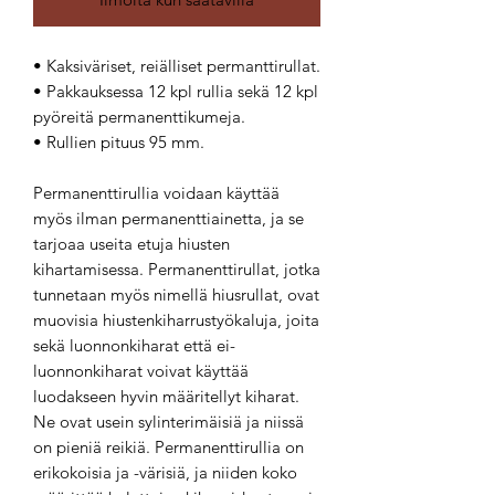
• Kaksiväriset, reiälliset permanttirullat.
• Pakkauksessa 12 kpl rullia sekä 12 kpl
pyöreitä permanenttikumeja.
• Rullien pituus 95 mm.
Permanenttirullia voidaan käyttää
myös ilman permanenttiainetta, ja se
tarjoaa useita etuja hiusten
kihartamisessa. Permanenttirullat, jotka
tunnetaan myös nimellä hiusrullat, ovat
muovisia hiustenkiharrustyökaluja, joita
sekä luonnonkiharat että ei-
luonnonkiharat voivat käyttää
luodakseen hyvin määritellyt kiharat.
Ne ovat usein sylinterimäisiä ja niissä
on pieniä reikiä. Permanenttirullia on
erikokoisia ja -värisiä, ja niiden koko