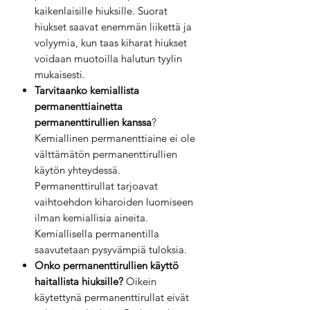
kaikenlaisille hiuksille. Suorat
hiukset saavat enemmän liikettä ja
volyymia, kun taas kiharat hiukset
voidaan muotoilla halutun tyylin
mukaisesti.
Tarvitaanko kemiallista
permanenttiainetta
permanenttirullien kanssa
?
Kemiallinen permanenttiaine ei ole
välttämätön permanenttirullien
käytön yhteydessä.
Permanenttirullat tarjoavat
vaihtoehdon kiharoiden luomiseen
ilman kemiallisia aineita.
Kemiallisella permanentilla
saavutetaan pysyvämpiä tuloksia.
Onko permanenttirullien käyttö
haitallista hiuksille?
Oikein
käytettynä permanenttirullat eivät