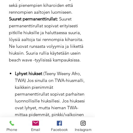
sekä pienempien kiharoiden että
rennompien aaltojen luomiseen.
Suuret permanenttirullat:
Suuret
permanenttirullat sopivat erityisesti
pitkille hiuksille ja haluttaessa suuria,
löysiä aaltoja tai rennompia kiharoita.
Ne luovat runsasta volyymia ja liikettä
hiuksiin. Suuria rullia käytetään usein
beach wave -tyylisissä kampauksissa.
Lyhyet hiukset
(Teeny Weeny Afro,
TWA) Jos sinulla on TWA-hiusmalli,
kaikkein pienimmät
permanenttirullat sopivat parhaiten
luonnollisille hiuksillesi. Jos hiuksesi
ovat lyhyet, mutta hieman TWA-
mittaa pidemmät, pinkki/valkoinen
tai pinkki/keltainen
permanenttirullat auttavat sinua
Phone
Email
Facebook
Instagram