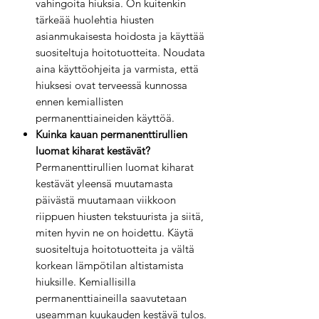
vahingoita hiuksia. On kuitenkin
tärkeää huolehtia hiusten
asianmukaisesta hoidosta ja käyttää
suositeltuja hoitotuotteita. Noudata
aina käyttöohjeita ja varmista, että
hiuksesi ovat terveessä kunnossa
ennen kemiallisten
permanenttiaineiden käyttöä.
Kuinka kauan permanenttirullien
luomat kiharat kestävät?
Permanenttirullien luomat kiharat
kestävät yleensä muutamasta
päivästä muutamaan viikkoon
riippuen hiusten tekstuurista ja siitä,
miten hyvin ne on hoidettu. Käytä
suositeltuja hoitotuotteita ja vältä
korkean lämpötilan altistamista
hiuksille. Kemiallisilla
permanenttiaineilla saavutetaan
useamman kuukauden kestävä tulos.