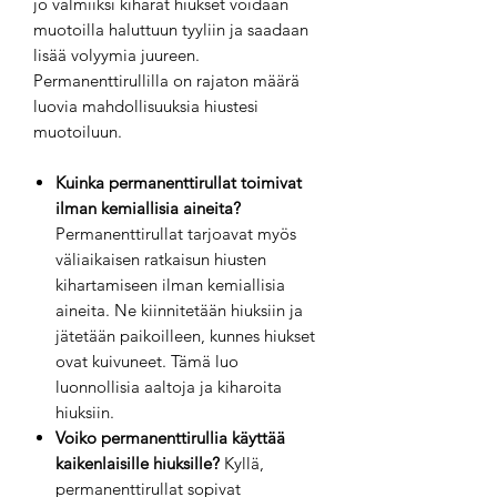
jo valmiiksi kiharat hiukset voidaan
muotoilla haluttuun tyyliin ja saadaan
lisää volyymia juureen.
Permanenttirullilla on rajaton määrä
luovia mahdollisuuksia hiustesi
muotoiluun.
Kuinka permanenttirullat toimivat
ilman kemiallisia aineita?
Permanenttirullat tarjoavat myös
väliaikaisen ratkaisun hiusten
kihartamiseen ilman kemiallisia
aineita. Ne kiinnitetään hiuksiin ja
jätetään paikoilleen, kunnes hiukset
ovat kuivuneet. Tämä luo
luonnollisia aaltoja ja kiharoita
hiuksiin.
Voiko permanenttirullia käyttää
kaikenlaisille hiuksille?
Kyllä,
permanenttirullat sopivat