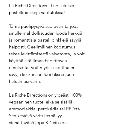
La Riche Directions - Luo suloisia
pastellipinkkejä värituloksia!
Tämä puolipysyvä suoraväri tarjoaa
sinulle mahdollisuuden luoda herkkiä
ja romanttisia pastellipinkkejä sävyjä
helposti. Geelimäinen koostumus
tekee levittämisestä vaivatonta, ja voit
käyttää sitä ilman hapettavaa
emulsiota. Voit myös sekoittaa eri
sävyjä keskenään luodaksesi juuri
haluamasi värin.
La Riche Directions on ylpeästi 100%
vegaaninen tuote, eikä se sisällä
ammoniakkia, peroksidia tai PPD:tä.
Sen kestävä väritulos säilyy
viehättävänä jopa 3-4 viikkoa.