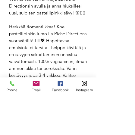
Directionsin avulla ja anna hiuksillesi
uusi, suloisen pastellipinkki sävy! 🌸💁‍♀️
Herkkää Romantiikkaa! Koe
pastellipinkin lumo La Riche Directions
suoravärillä! 💁‍♀️💖 Hapettavaa
emulsiota ei tarvita - helppo käyttää ja
eri sävyjen sekoittaminen onnistuu
vaivattomasti. 100% vegaaninen, ilman
ammoniakkia tai peroksidia. Värin
kestävyys jopa 3-4 viikkoa. Valitse
herkkä romanttisuus ja erotu massasta!
✨🎨 #LaRicheDirections
Phone
Email
Facebook
Instagram
#HerkkäPastellipinkki
https://www.directionshaircolour.co.uk
/