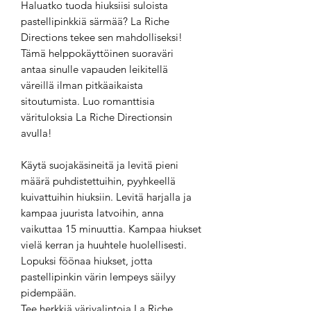
Haluatko tuoda hiuksiisi suloista
pastellipinkkiä särmää? La Riche
Directions tekee sen mahdolliseksi!
Tämä helppokäyttöinen suoraväri
antaa sinulle vapauden leikitellä
väreillä ilman pitkäaikaista
sitoutumista. Luo romanttisia
värituloksia La Riche Directionsin
avulla!
Käytä suojakäsineitä ja levitä pieni
määrä puhdistettuihin, pyyhkeellä
kuivattuihin hiuksiin. Levitä harjalla ja
kampaa juurista latvoihin, anna
vaikuttaa 15 minuuttia. Kampaa hiukset
vielä kerran ja huuhtele huolellisesti.
Lopuksi föönaa hiukset, jotta
pastellipinkin värin lempeys säilyy
pidempään.
Tee herkkiä värivalintoja La Riche