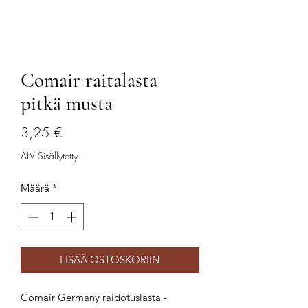
Comair raitalasta
pitkä musta
Hinta
3,25 €
ALV Sisällytetty
Määrä
*
LISÄÄ OSTOSKORIIN
Comair Germany raidotuslasta -