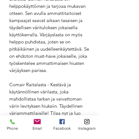
helppokäyttöinen ja tarjoaa mukavan
otteen. Sen avulla ammattitaitoiset
kampaajat saavat aikaan tasaisen ja
täydellisen värituloksen jokaisella
käyttökerralla. Värjäyslasta on myös
helppo puhdistaa, joten se on
pitkäikäinen ja uudelleenkäytettävä. Se
on ehdoton must-have jokaiselle, joka
työskentelee ammattimaisen hiusten
värjäyksen parissa.
Comair Raitalasta - Kestävä ja
käytännöllinen värilasta, joka
mahdollistaa tarkan ja vaivattoman
värin levityksen hiuksiin. Täydellinen
väriammattilaisille! Tilaa nyt ja luo
täydellisiä värituloksia jokaisella
värjäyskerralla. 💇‍♀️🎨 #Comair
Phone
Email
Facebook
Instagram
#Färbepaddle #Värilasta #Raitalasta