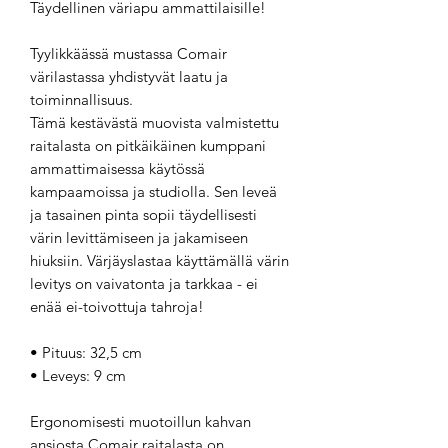
Täydellinen väriapu ammattilaisille!
Tyylikkäässä mustassa Comair
värilastassa yhdistyvät laatu ja
toiminnallisuus.
Tämä kestävästä muovista valmistettu
raitalasta on pitkäikäinen kumppani
ammattimaisessa käytössä
kampaamoissa ja studiolla. Sen leveä
ja tasainen pinta sopii täydellisesti
värin levittämiseen ja jakamiseen
hiuksiin. Värjäyslastaa käyttämällä värin
levitys on vaivatonta ja tarkkaa - ei
enää ei-toivottuja tahroja!
• Pituus: 32,5 cm
• Leveys: 9 cm
Ergonomisesti muotoillun kahvan
ansiosta Comair raitalasta on