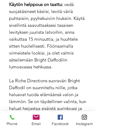
Käytön helppous on taattu:
vedä
suojakäsineet käsiisi, levitä väriä
puhtaisiin, pyyhekuiviin hiuksiin. Käytä
sivellintä saavuttaaksesi tasaisen
levityksen juurista latvoihin, anna
vaikuttaa 15 minuuttia, ja huuhtele
sitten huolellisesti. Föönaamalla
viimeistele lookisi, ja olet valmis
säteilemään Bright Daffodilin
lumoavassa hehkussa.
La Riche Directions suoraväri Bright
Daffodil on suunniteltu niille, jotka
haluavat tuoda elämäänsä valon ja
lämmön. Se on täydellinen valinta, kun
haluat heijastaa sisäistä aurinkoasi ja
tehdä vaikutuksen raikkaudella, joka
kääntää päitä. Anna Bright Daffodilin
Phone
Email
Facebook
Instagram
auringonkeltaisen sävyn inspiroida