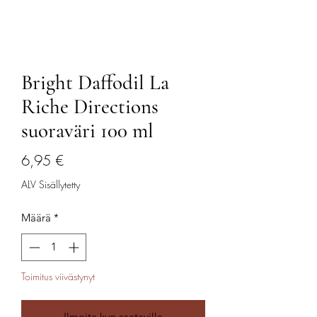
Bright Daffodil La
Riche Directions
suoraväri 100 ml
Hinta
6,95 €
ALV Sisällytetty
Määrä
*
Toimitus viivästynyt
Ilmoita kun saatavilla