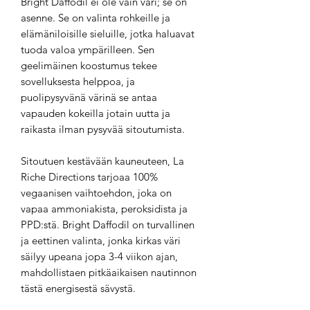
Bright Daffodil ei ole vain väri; se on
asenne. Se on valinta rohkeille ja
elämäniloisille sieluille, jotka haluavat
tuoda valoa ympärilleen. Sen
geelimäinen koostumus tekee
sovelluksesta helppoa, ja
puolipysyvänä värinä se antaa
vapauden kokeilla jotain uutta ja
raikasta ilman pysyvää sitoutumista.
Sitoutuen kestävään kauneuteen, La
Riche Directions tarjoaa 100%
vegaanisen vaihtoehdon, joka on
vapaa ammoniakista, peroksidista ja
PPD:stä. Bright Daffodil on turvallinen
ja eettinen valinta, jonka kirkas väri
säilyy upeana jopa 3-4 viikon ajan,
mahdollistaen pitkäaikaisen nautinnon
tästä energisestä sävystä.