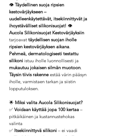
👁️
Täydellinen suoja ripsien
kestovärjäykseen –
uudelleenkäytettävät, itsekiinnittyvät ja
ihoystävälliset silikonisuojat!
👁️
Aucola Silikonisuojat Kestovärjäyksiin
tarjoavat
täydellisen suojan iholle
ripsien kestovärjäyksen aikana
.
Pehmeä, dermatologisesti testattu
silikoni
istuu iholle luonnollisesti ja
mukautuu jokaisen silmän muotoon
.
Täysin tiivis rakenne
estää värin pääsyn
iholle, varmistaen tarkan ja siistin
lopputuloksen.
🌟
Miksi valita Aucola Silikonisuojat?
✅
Voidaan käyttää jopa 100 kertaa
–
pitkäikäinen ja kustannustehokas
valinta
✅
Itsekiinnittyvä silikoni
– ei vaadi