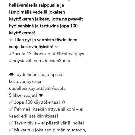
hellävaraisella saippualla ja
lämpimällä vedellä jokaisen
käyttökerran jälkeen, jotta ne pysyvät
hygieenisinä ja tarttuvina jopa 100
käyttökertaa!
✨
Tilaa nyt ja varmista täydellinen
suoja kestovärjäyksiin!
✨
#Aucola #Silikonisuojat #Kestovärjäys
#Ihoystävällinen #RipsienSuoja
👁️ Täydellinen suoja ripsien
kestovärjäykseen –
uudelleenkäytettävät Aucola
Silikonisuojat! 👁️
✅ Jopa 100 käyttökertaa! ♻️
✅ Pehmeä, itsekiinnittyvä silikoni – ei
vaadi erillistä kiinnitystä!
✅ Täysin tiivis – ei päästä väriä iholle!
✅ Mukautuu jokaisen silmän muotoon,