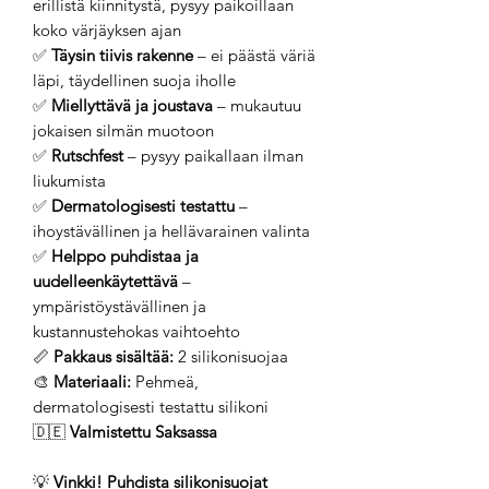
erillistä kiinnitystä, pysyy paikoillaan
koko värjäyksen ajan
✅
Täysin tiivis rakenne
– ei päästä väriä
läpi, täydellinen suoja iholle
✅
Miellyttävä ja joustava
– mukautuu
jokaisen silmän muotoon
✅
Rutschfest
– pysyy paikallaan ilman
liukumista
✅
Dermatologisesti testattu
–
ihoystävällinen ja hellävarainen valinta
✅
Helppo puhdistaa ja
uudelleenkäytettävä
–
ympäristöystävällinen ja
kustannustehokas vaihtoehto
📏
Pakkaus sisältää:
2 silikonisuojaa
🎨
Materiaali:
Pehmeä,
dermatologisesti testattu silikoni
🇩🇪
Valmistettu Saksassa
💡
Vinkki!
Puhdista silikonisuojat