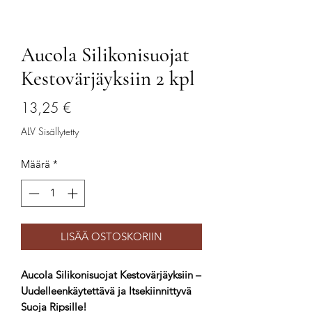
Aucola Silikonisuojat
Kestovärjäyksiin 2 kpl
Hinta
13,25 €
ALV Sisällytetty
Määrä
*
LISÄÄ OSTOSKORIIN
Aucola Silikonisuojat Kestovärjäyksiin –
Uudelleenkäytettävä ja Itsekiinnittyvä
Suoja Ripsille!