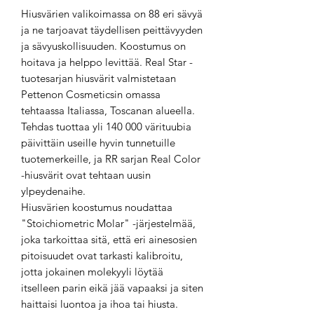
Hiusvärien valikoimassa on 88 eri sävyä
ja ne tarjoavat täydellisen peittävyyden
ja sävyuskollisuuden. Koostumus on
hoitava ja helppo levittää. Real Star -
tuotesarjan hiusvärit valmistetaan
Pettenon Cosmeticsin omassa
tehtaassa Italiassa, Toscanan alueella.
Tehdas tuottaa yli 140 000 värituubia
päivittäin useille hyvin tunnetuille
tuotemerkeille, ja RR sarjan Real Color
-hiusvärit ovat tehtaan uusin
ylpeydenaihe.
Hiusvärien koostumus noudattaa
"Stoichiometric Molar" -järjestelmää,
joka tarkoittaa sitä, että eri ainesosien
pitoisuudet ovat tarkasti kalibroitu,
jotta jokainen molekyyli löytää
itselleen parin eikä jää vapaaksi ja siten
haittaisi luontoa ja ihoa tai hiusta.