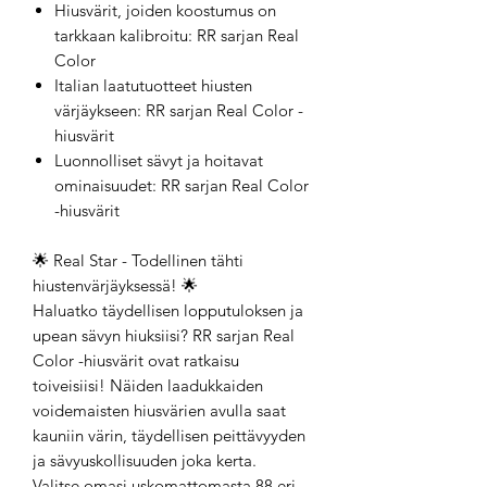
Hiusvärit, joiden koostumus on
tarkkaan kalibroitu: RR sarjan Real
Color
Italian laatutuotteet hiusten
värjäykseen: RR sarjan Real Color -
hiusvärit
Luonnolliset sävyt ja hoitavat
ominaisuudet: RR sarjan Real Color
-hiusvärit
🌟 Real Star - Todellinen tähti
hiustenvärjäyksessä! 🌟
Haluatko täydellisen lopputuloksen ja
upean sävyn hiuksiisi? RR sarjan Real
Color -hiusvärit ovat ratkaisu
toiveisiisi! Näiden laadukkaiden
voidemaisten hiusvärien avulla saat
kauniin värin, täydellisen peittävyyden
ja sävyuskollisuuden joka kerta.
Valitse omasi uskomattomasta 88 eri