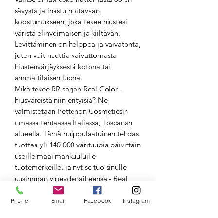
sävystä ja ihastu hoitavaan
koostumukseen, joka tekee hiustesi
väristä elinvoimaisen ja kiiltävän.
Levittäminen on helppoa ja vaivatonta,
joten voit nauttia vaivattomasta
hiustenvärjäyksestä kotona tai
ammattilaisen luona.
Mikä tekee RR sarjan Real Color -
hiusväreistä niin erityisiä? Ne
valmistetaan Pettenon Cosmeticsin
omassa tehtaassa Italiassa, Toscanan
alueella. Tämä huippulaatuinen tehdas
tuottaa yli 140 000 värituubia päivittäin
useille maailmankuuluille
tuotemerkeille, ja nyt se tuo sinulle
uusimman ylpeydenaiheensa - Real
Star -tuotesarjan!
Mutta siinä ei vielä kaikki! RR sarjan
Phone
Email
Facebook
Instagram
Real Color -hiusvärien koostumus