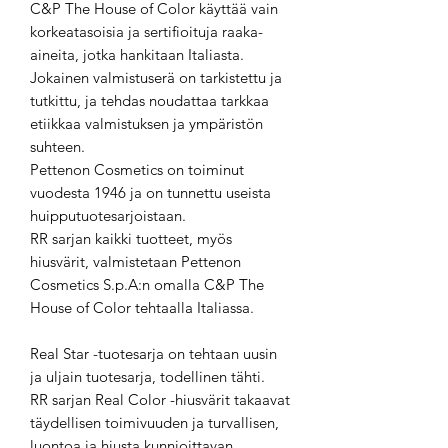
C&P The House of Color käyttää vain
korkeatasoisia ja sertifioituja raaka-
aineita, jotka hankitaan Italiasta.
Jokainen valmistuserä on tarkistettu ja
tutkittu, ja tehdas noudattaa tarkkaa
etiikkaa valmistuksen ja ympäristön
suhteen.
Pettenon Cosmetics on toiminut
vuodesta 1946 ja on tunnettu useista
huipputuotesarjoistaan.
RR sarjan kaikki tuotteet, myös
hiusvärit, valmistetaan Pettenon
Cosmetics S.p.A:n omalla C&P The
House of Color tehtaalla Italiassa.
Real Star -tuotesarja on tehtaan uusin
ja uljain tuotesarja, todellinen tähti.
RR sarjan Real Color -hiusvärit takaavat
täydellisen toimivuuden ja turvallisen,
luontoa ja hiusta kunnioittavan