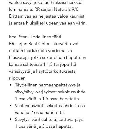
vaalea sävy, joka luo hiuksiisi herkkää
luminanssia. RR sarjan Naturals 9/0
Erittäin vaalea heijastaa valoa kauniisti
ja antaa hiuksillesi upean vaalean värin.
Real Star - Todellinen tähti.
RR sarjan Real Color -hiusvärit ovat
erittäin laadukkaita voidemaisia
hiusvärejä, jotka sekoitetaan hapetteen
kanssa suhteessa 1:1,5 tai jopa 1:3
värisävystä ja käyttötarkoituksesta
riippuen.
Täydellinen harmaanpeittävyys ja
sävy/sävy -värjäykset: sekoitussuhde
1 osa väriä ja 1,5 osaa hapetetta.
Vaalennusvärit: sekoitussuhde 1 osa
väriä ja 2 osaa hapetetta.
Sävytys, värihuuhtelu, taittovärjäys:
1 osa väriä ja 3 osaa hapetta.