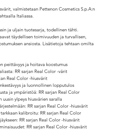
usvärit, valmistetaan Pettenon Cosmetics S.p.A:n
taalla Italiassa.
in ja uljain tuotesarja, todellinen tähti.
aavat täydellisen toimivuuden ja turvallisen,
ostumuksen ansiosta. Lisätietoja tehtaan omilta
nen peittävyys ja hoitava koostumus
liasta: RR sarjan Real Color -värit
an Real Color -hiusvärit
rinkestävyys ja luonnollinen lopputulos
hiusta ja ympäristöä: RR sarjan Real Color
 uusin ylpeys hiusvärien saralla
ärjestelmään: RR sarjan Real Color -hiusvärit
tarkkaan kalibroitu: RR sarjan Real Color
rjäykseen: RR sarjan Real Color -hiusvärit
ominaisuudet: RR sarjan Real Color -hiusvärit