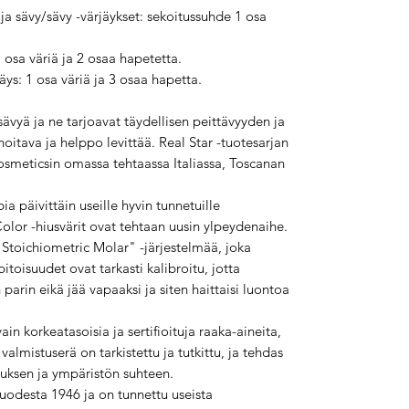
a sävy/sävy -värjäykset: sekoitussuhde 1 osa
 osa väriä ja 2 osaa hapetetta.
jäys: 1 osa väriä ja 3 osaa hapetta.
sävyä ja ne tarjoavat täydellisen peittävyyden ja
itava ja helppo levittää. Real Star -tuotesarjan
osmeticsin omassa tehtaassa Italiassa, Toscanan
ia päivittäin useille hyvin tunnetuille
Color -hiusvärit ovat tehtaan uusin ylpeydenaihe.
Stoichiometric Molar" -järjestelmää, joka
 pitoisuudet ovat tarkasti kalibroitu, jotta
 parin eikä jää vapaaksi ja siten haittaisi luontoa
n korkeatasoisia ja sertifioituja raaka-aineita,
valmistuserä on tarkistettu ja tutkittu, ja tehdas
tuksen ja ympäristön suhteen.
uodesta 1946 ja on tunnettu useista