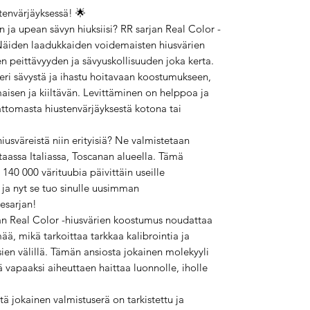
stenvärjäyksessä! 🌟
 ja upean sävyn hiuksiisi? RR sarjan Real Color -
i! Näiden laadukkaiden voidemaisten hiusvärien
sen peittävyyden ja sävyuskollisuuden joka kerta.
ri sävystä ja ihastu hoitavaan koostumukseen,
maisen ja kiiltävän. Levittäminen on helppoa ja
vattomasta hiustenvärjäyksestä kotona tai
iusväreistä niin erityisiä? Ne valmistetaan
assa Italiassa, Toscanan alueella. Tämä
140 000 värituubia päivittäin useille
 ja nyt se tuo sinulle uusimman
esarjan!
rjan Real Color -hiusvärien koostumus noudattaa
ää, mikä tarkoittaa tarkkaa kalibrointia ja
sien välillä. Tämän ansiosta jokainen molekyyli
ää vapaaksi aiheuttaen haittaa luonnolle, iholle
ä jokainen valmistuserä on tarkistettu ja