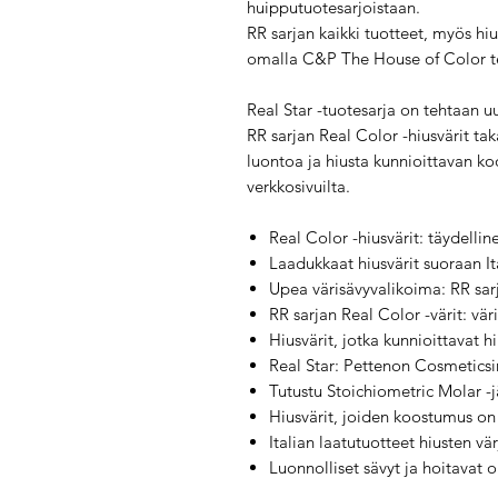
huipputuotesarjoistaan.
RR sarjan kaikki tuotteet, myös hi
omalla C&P The House of Color teh
Real Star -tuotesarja on tehtaan uus
RR sarjan Real Color -hiusvärit tak
luontoa ja hiusta kunnioittavan ko
verkkosivuilta.
Real Color -hiusvärit: täydelli
Laadukkaat hiusvärit suoraan Ita
Upea värisävyvalikoima: RR sarj
RR sarjan Real Color -värit: vä
Hiusvärit, jotka kunnioittavat 
Real Star: Pettenon Cosmeticsin
Tutustu Stoichiometric Molar -j
Hiusvärit, joiden koostumus on 
Italian laatutuotteet hiusten vä
Luonnolliset sävyt ja hoitavat 