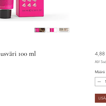
iusväri 100 ml
4,88
ALV Sisäl
Määrä
LIS