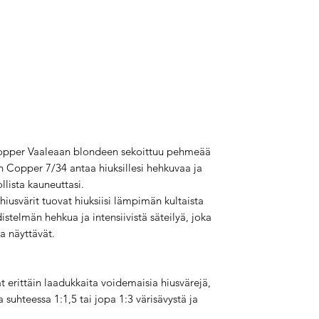
opper Vaaleaan blondeen sekoittuu pehmeää
n Copper 7/34 antaa hiuksillesi hehkuvaa ja
llista kauneuttasi.
usvärit tuovat hiuksiisi lämpimän kultaista
istelmän hehkua ja intensiivistä säteilyä, joka
ja näyttävät.
t erittäin laadukkaita voidemaisia hiusvärejä,
 suhteessa 1:1,5 tai jopa 1:3 värisävystä ja