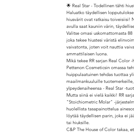
🌟 Real Star - Todellinen tähti hiu
Haluatko täydellisen lopputuloksen
hiusvärit ovat ratkaisu toiveisiis
avulla saat kauniin värin, täydelli
Valitse omasi uskomattomasta 88 e
joka tekee hiustesi väristä elinvoi
vaivatonta, joten voit nauttia vai
ammattilaisen luona.
Mikä tekee RR sarjan Real Color -h
Pettenon Cosmeticsin omassa tehta
huippulaatuinen tehdas tuottaa yli 
maailmankuuluille tuotemerkeille,
ylpeydenaiheensa - Real Star -tuot
Mutta siinä ei vielä kaikki! RR sa
"Stoichiometric Molar" -järjestelm
huolellista tasapainottelua aineso
löytää täydellisen parin, joka ei j
tai hiuksille.
C&P The House of Color takaa, ett