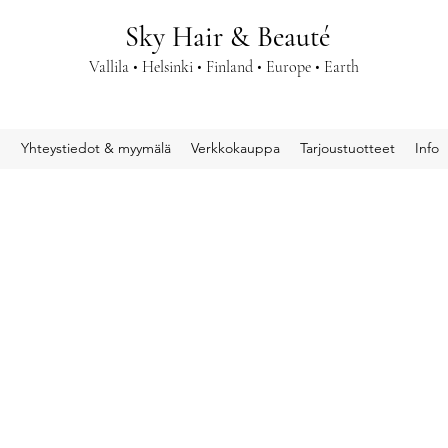
Sky Hair & Beauté
Vallila • Helsinki • Finland • Europe • Earth
u
Yhteystiedot & myymälä
Verkkokauppa
Tarjoustuotteet
Info