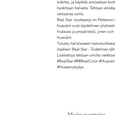
tutkittu, ja käyttää ainoastaan kork
hankitaan Italiasta. Tehtaan etiik
vertaansa vailla.
Real Star -tuotesarja on Pettenon C
hiusvärit ovat täydellinen yhdistel
hiuksiasi ja ympäristöä, joten voit
hiusvärit.
Tutustu italialaiseen laatutuottees
itsellesi! Real Star - Todellinen täht
Lisätietoja tehtaan omilta verkkosi
#RealStar #RRRealColor #Hiusvärit
#Hiustenvärjäys
Muita tuotteita