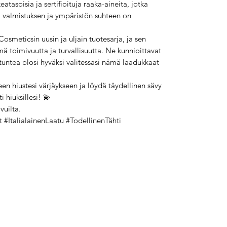
eatasoisia ja sertifioituja raaka-aineita, jotka
ka valmistuksen ja ympäristön suhteen on
osmeticsin uusin ja uljain tuotesarja, ja sen
mä toimivuutta ja turvallisuutta. Ne kunnioittavat
 tuntea olosi hyväksi valitessasi nämä laadukkaat
een hiustesi värjäykseen ja löydä täydellinen sävy
i hiuksillesi! 💫
vuilta.
 #ItalialainenLaatu #TodellinenTähti