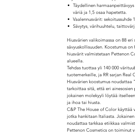
Täydellinen harmaanpeittävyys j
väriä ja 1,5 osaa hapetetta.
Vaalennusvärit: sekoitussuhde 1
Sävytys, värihuuhtelu, taittovär
Hiusvärien valikoimassa on 88 eri 
sävyuskollisuuden. Koostumus on ho
hiusvärit valmistetaan Pettenon C
alueella.
Tehdas tuottaa yli 140 000 värituub
tuotemerkeille, ja RR sarjan Real 
Hiusvärien koostumus noudattaa "
tarkoittaa sitä, että eri ainesosien
jokainen molekyyli löytää itselleen
ja ihoa tai hiusta.
C&P The House of Color käyttää vai
jotka hankitaan Italiasta. Jokainen 
noudattaa tarkkaa etiikkaa valmis
Pettenon Cosmetics on toiminut v