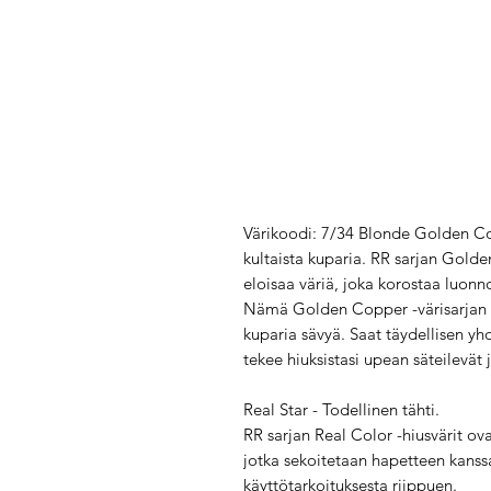
Värikoodi: 7/34 Blonde Golden C
kultaista kuparia. RR sarjan Golde
eloisaa väriä, joka korostaa luonno
Nämä Golden Copper -värisarjan hi
kuparia sävyä. Saat täydellisen yhd
tekee hiuksistasi upean säteilevät 
Real Star - Todellinen tähti.
RR sarjan Real Color -hiusvärit ova
jotka sekoitetaan hapetteen kanssa
käyttötarkoituksesta riippuen.