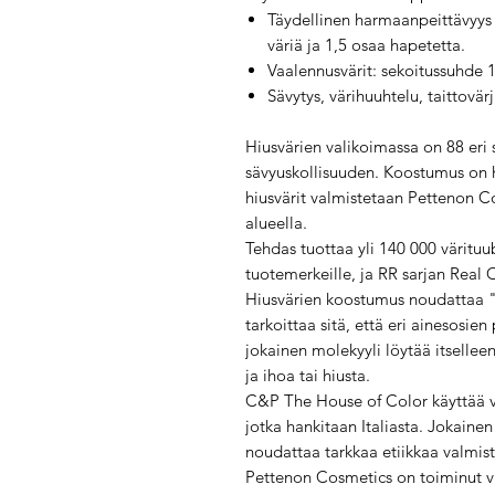
Täydellinen harmaanpeittävyys j
väriä ja 1,5 osaa hapetetta.
Vaalennusvärit: sekoitussuhde 1
Sävytys, värihuuhtelu, taittovär
Hiusvärien valikoimassa on 88 eri 
sävyuskollisuuden. Koostumus on ho
hiusvärit valmistetaan Pettenon C
alueella.
Tehdas tuottaa yli 140 000 värituub
tuotemerkeille, ja RR sarjan Real 
Hiusvärien koostumus noudattaa "
tarkoittaa sitä, että eri ainesosien
jokainen molekyyli löytää itselleen
ja ihoa tai hiusta.
C&P The House of Color käyttää vai
jotka hankitaan Italiasta. Jokainen 
noudattaa tarkkaa etiikkaa valmis
Pettenon Cosmetics on toiminut v