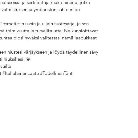
eatasoisia ja sertifioituja raaka-aineita, jotka
ka valmistuksen ja ympäristön suhteen on
osmeticsin uusin ja uljain tuotesarja, ja sen
mä toimivuutta ja turvallisuutta. Ne kunnioittavat
 tuntea olosi hyväksi valitessasi nämä laadukkaat
een hiustesi värjäykseen ja löydä täydellinen sävy
i hiuksillesi! 💫
vuilta.
 #ItalialainenLaatu #TodellinenTähti