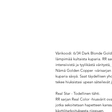
Värikoodi: 6/34 Dark Blonde Gol
lämpimää kultaista kuparia. RR sa
intensiivistä ja tyylikästä värityst
Nämä Golden Copper -värisarjan hi
kuparia sävyä. Saat täydellisen yhd
tekee hiuksistasi upean säteilevät 
Real Star - Todellinen tähti.
RR sarjan Real Color -hiusvärit ova
jotka sekoitetaan hapetteen kanssa
käyttötarkoituksesta riippuen.