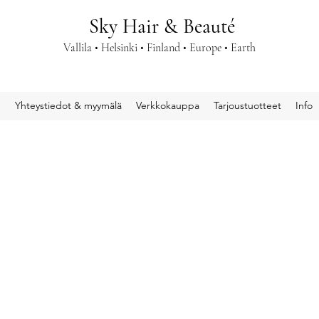
Sky Hair & Beauté
Vallila • Helsinki • Finland • Europe • Earth
u
Yhteystiedot & myymälä
Verkkokauppa
Tarjoustuotteet
Info