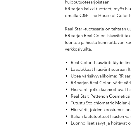
huipputuotesarjoistaan.
RR sarjan kaikki tuotteet, myös hi
omalla C&P The House of Color teh
Real Star -tuotesarja on tehtaan uus
RR sarjan Real Color -hiusvärit tak
luontoa ja hiusta kunnioittavan ko
verkkosivuilta.
Real Color -hiusvärit: täydelli
Laadukkaat hiusvärit suoraan Ita
Upea värisävyvalikoima: RR sarj
RR sarjan Real Color -värit: vä
Hiusvärit, jotka kunnioittavat 
Real Star: Pettenon Cosmeticsin
Tutustu Stoichiometric Molar -j
Hiusvärit, joiden koostumus on 
Italian laatutuotteet hiusten vä
Luonnolliset sävyt ja hoitavat 