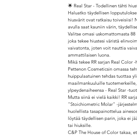
🌟 Real Star - Todellinen tähti hiu
Haluatko täydellisen lopputuloksen
hiusvärit ovat ratkaisu toiveisiis
avulla saat kauniin värin, täydelli
Valitse omasi uskomattomasta 88 e
joka tekee hiustesi väristä elinvoi
vaivatonta, joten voit nauttia vai
ammattilaisen luona.
Mikä tekee RR sarjan Real Color -h
Pettenon Cosmeticsin omassa tehta
huippulaatuinen tehdas tuottaa yli 
maailmankuuluille tuotemerkeille,
ylpeydenaiheensa - Real Star -tuot
Mutta siinä ei vielä kaikki! RR sa
"Stoichiometric Molar" -järjestelm
huolellista tasapainottelua aineso
löytää täydellisen parin, joka ei j
tai hiuksille.
C&P The House of Color takaa, ett