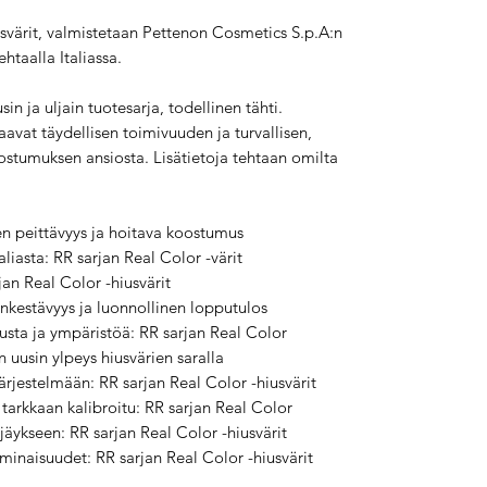
usvärit, valmistetaan Pettenon Cosmetics S.p.A:n
taalla Italiassa.
in ja uljain tuotesarja, todellinen tähti.
aavat täydellisen toimivuuden ja turvallisen,
ostumuksen ansiosta. Lisätietoja tehtaan omilta
nen peittävyys ja hoitava koostumus
liasta: RR sarjan Real Color -värit
an Real Color -hiusvärit
rinkestävyys ja luonnollinen lopputulos
hiusta ja ympäristöä: RR sarjan Real Color
 uusin ylpeys hiusvärien saralla
ärjestelmään: RR sarjan Real Color -hiusvärit
tarkkaan kalibroitu: RR sarjan Real Color
rjäykseen: RR sarjan Real Color -hiusvärit
ominaisuudet: RR sarjan Real Color -hiusvärit