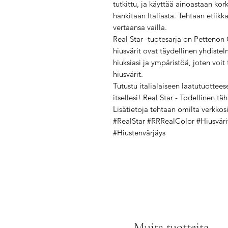
tutkittu, ja käyttää ainoastaan kork
hankitaan Italiasta. Tehtaan etiik
vertaansa vailla.
Real Star -tuotesarja on Pettenon C
hiusvärit ovat täydellinen yhdistel
hiuksiasi ja ympäristöä, joten voit
hiusvärit.
Tutustu italialaiseen laatutuottees
itsellesi! Real Star - Todellinen täht
Lisätietoja tehtaan omilta verkkosi
#RealStar #RRRealColor #Hiusvärit
#Hiustenvärjäys
Muita tuotteita