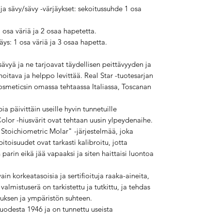
a sävy/sävy -värjäykset: sekoitussuhde 1 osa
 osa väriä ja 2 osaa hapetetta.
jäys: 1 osa väriä ja 3 osaa hapetta.
sävyä ja ne tarjoavat täydellisen peittävyyden ja
itava ja helppo levittää. Real Star -tuotesarjan
osmeticsin omassa tehtaassa Italiassa, Toscanan
ia päivittäin useille hyvin tunnetuille
Color -hiusvärit ovat tehtaan uusin ylpeydenaihe.
Stoichiometric Molar" -järjestelmää, joka
 pitoisuudet ovat tarkasti kalibroitu, jotta
 parin eikä jää vapaaksi ja siten haittaisi luontoa
n korkeatasoisia ja sertifioituja raaka-aineita,
valmistuserä on tarkistettu ja tutkittu, ja tehdas
tuksen ja ympäristön suhteen.
uodesta 1946 ja on tunnettu useista