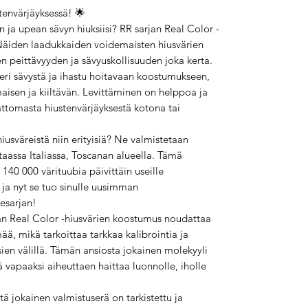
stenvärjäyksessä! 🌟
 ja upean sävyn hiuksiisi? RR sarjan Real Color -
i! Näiden laadukkaiden voidemaisten hiusvärien
sen peittävyyden ja sävyuskollisuuden joka kerta.
ri sävystä ja ihastu hoitavaan koostumukseen,
maisen ja kiiltävän. Levittäminen on helppoa ja
vattomasta hiustenvärjäyksestä kotona tai
iusväreistä niin erityisiä? Ne valmistetaan
assa Italiassa, Toscanan alueella. Tämä
140 000 värituubia päivittäin useille
 ja nyt se tuo sinulle uusimman
esarjan!
rjan Real Color -hiusvärien koostumus noudattaa
ää, mikä tarkoittaa tarkkaa kalibrointia ja
sien välillä. Tämän ansiosta jokainen molekyyli
ää vapaaksi aiheuttaen haittaa luonnolle, iholle
ä jokainen valmistuserä on tarkistettu ja