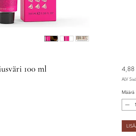
iusväri 100 ml
4,88
ALV Sisäl
Määrä
LIS