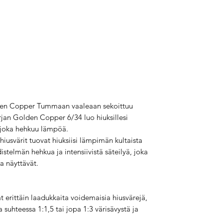
den Copper Tummaan vaaleaan sekoittuu
rjan Golden Copper 6/34 luo hiuksillesi
ä, joka hehkuu lämpöä.
usvärit tuovat hiuksiisi lämpimän kultaista
istelmän hehkua ja intensiivistä säteilyä, joka
ja näyttävät.
t erittäin laadukkaita voidemaisia hiusvärejä,
 suhteessa 1:1,5 tai jopa 1:3 värisävystä ja