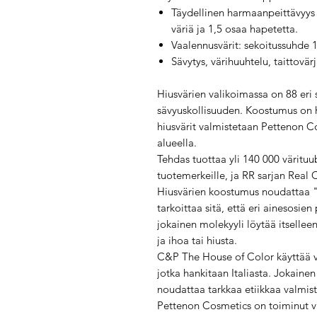
Täydellinen harmaanpeittävyys j
väriä ja 1,5 osaa hapetetta.
Vaalennusvärit: sekoitussuhde 1
Sävytys, värihuuhtelu, taittovär
Hiusvärien valikoimassa on 88 eri 
sävyuskollisuuden. Koostumus on ho
hiusvärit valmistetaan Pettenon C
alueella.
Tehdas tuottaa yli 140 000 värituub
tuotemerkeille, ja RR sarjan Real 
Hiusvärien koostumus noudattaa "
tarkoittaa sitä, että eri ainesosien
jokainen molekyyli löytää itselleen
ja ihoa tai hiusta.
C&P The House of Color käyttää vai
jotka hankitaan Italiasta. Jokainen 
noudattaa tarkkaa etiikkaa valmis
Pettenon Cosmetics on toiminut v