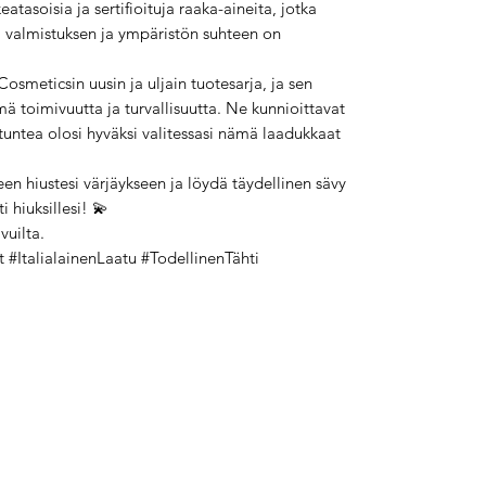
eatasoisia ja sertifioituja raaka-aineita, jotka
ka valmistuksen ja ympäristön suhteen on
osmeticsin uusin ja uljain tuotesarja, ja sen
mä toimivuutta ja turvallisuutta. Ne kunnioittavat
 tuntea olosi hyväksi valitessasi nämä laadukkaat
een hiustesi värjäykseen ja löydä täydellinen sävy
i hiuksillesi! 💫
vuilta.
 #ItalialainenLaatu #TodellinenTähti