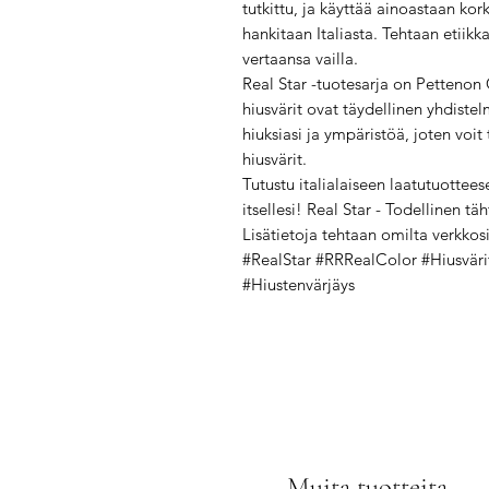
tutkittu, ja käyttää ainoastaan kork
hankitaan Italiasta. Tehtaan etiik
vertaansa vailla.
Real Star -tuotesarja on Pettenon C
hiusvärit ovat täydellinen yhdistel
hiuksiasi ja ympäristöä, joten voit
hiusvärit.
Tutustu italialaiseen laatutuottees
itsellesi! Real Star - Todellinen täht
Lisätietoja tehtaan omilta verkkosi
#RealStar #RRRealColor #Hiusvärit
#Hiustenvärjäys
Muita tuotteita