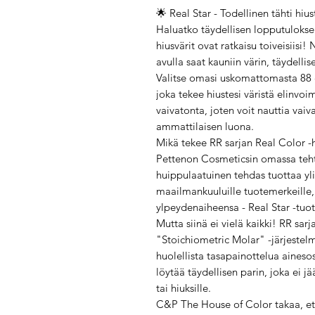
🌟 Real Star - Todellinen tähti hiu
Haluatko täydellisen lopputuloksen
hiusvärit ovat ratkaisu toiveisiis
avulla saat kauniin värin, täydelli
Valitse omasi uskomattomasta 88 e
joka tekee hiustesi väristä elinvoi
vaivatonta, joten voit nauttia vai
ammattilaisen luona.
Mikä tekee RR sarjan Real Color -h
Pettenon Cosmeticsin omassa tehta
huippulaatuinen tehdas tuottaa yli 
maailmankuuluille tuotemerkeille,
ylpeydenaiheensa - Real Star -tuot
Mutta siinä ei vielä kaikki! RR sa
"Stoichiometric Molar" -järjestelm
huolellista tasapainottelua aineso
löytää täydellisen parin, joka ei j
tai hiuksille.
C&P The House of Color takaa, ett