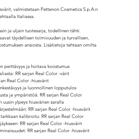
usvärit, valmistetaan Pettenon Cosmetics S.p.A:n
taalla Italiassa.
in ja uljain tuotesarja, todellinen tähti.
aavat täydellisen toimivuuden ja turvallisen,
ostumuksen ansiosta. Lisätietoja tehtaan omilta
nen peittävyys ja hoitava koostumus
liasta: RR sarjan Real Color -värit
an Real Color -hiusvärit
rinkestävyys ja luonnollinen lopputulos
hiusta ja ympäristöä: RR sarjan Real Color
 uusin ylpeys hiusvärien saralla
ärjestelmään: RR sarjan Real Color -hiusvärit
tarkkaan kalibroitu: RR sarjan Real Color
rjäykseen: RR sarjan Real Color -hiusvärit
ominaisuudet: RR sarjan Real Color -hiusvärit