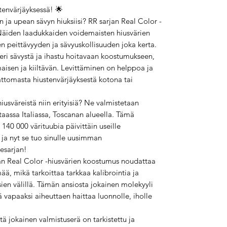
stenvärjäyksessä! 🌟
 ja upean sävyn hiuksiisi? RR sarjan Real Color -
i! Näiden laadukkaiden voidemaisten hiusvärien
sen peittävyyden ja sävyuskollisuuden joka kerta.
ri sävystä ja ihastu hoitavaan koostumukseen,
maisen ja kiiltävän. Levittäminen on helppoa ja
vattomasta hiustenvärjäyksestä kotona tai
iusväreistä niin erityisiä? Ne valmistetaan
assa Italiassa, Toscanan alueella. Tämä
140 000 värituubia päivittäin useille
 ja nyt se tuo sinulle uusimman
esarjan!
rjan Real Color -hiusvärien koostumus noudattaa
ää, mikä tarkoittaa tarkkaa kalibrointia ja
sien välillä. Tämän ansiosta jokainen molekyyli
ää vapaaksi aiheuttaen haittaa luonnolle, iholle
ä jokainen valmistuserä on tarkistettu ja