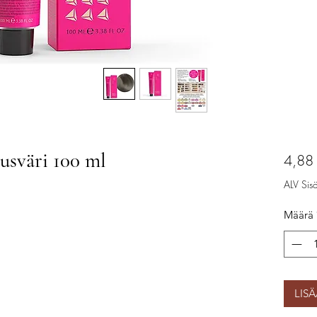
iusväri 100 ml
4,88
ALV Sisäl
Määrä
LIS