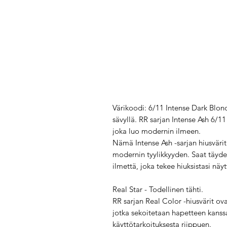
Värikoodi: 6/11 Intense Dark Blo
sävyllä. RR sarjan Intense Ash 6/11 
joka luo modernin ilmeen.
Nämä Intense Ash -sarjan hiusvärit
modernin tyylikkyyden. Saat täydel
ilmettä, joka tekee hiuksistasi näyt
Real Star - Todellinen tähti.
RR sarjan Real Color -hiusvärit ova
jotka sekoitetaan hapetteen kanssa
käyttötarkoituksesta riippuen.