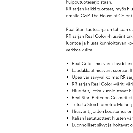
huipputuotesarjoistaan.
RR sarjan kaikki tuotteet, myös hi
omalla C&P The House of Color teh
Real Star -tuotesarja on tehtaan uus
RR sarjan Real Color -hiusvärit tak
luontoa ja hiusta kunnioittavan ko
verkkosivuilta.
Real Color -hiusvärit: täydelli
Laadukkaat hiusvärit suoraan Ita
Upea värisävyvalikoima: RR sarj
RR sarjan Real Color -värit: vä
Hiusvärit, jotka kunnioittavat 
Real Star: Pettenon Cosmeticsin
Tutustu Stoichiometric Molar -j
Hiusvärit, joiden koostumus on 
Italian laatutuotteet hiusten vä
Luonnolliset sävyt ja hoitavat 