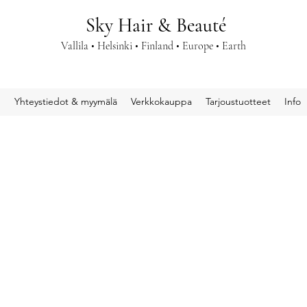
Sky Hair & Beauté
Vallila • Helsinki • Finland • Europe • Earth
u
Yhteystiedot & myymälä
Verkkokauppa
Tarjoustuotteet
Info