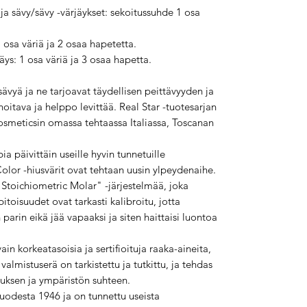
a sävy/sävy -värjäykset: sekoitussuhde 1 osa
 osa väriä ja 2 osaa hapetetta.
jäys: 1 osa väriä ja 3 osaa hapetta.
sävyä ja ne tarjoavat täydellisen peittävyyden ja
itava ja helppo levittää. Real Star -tuotesarjan
osmeticsin omassa tehtaassa Italiassa, Toscanan
ia päivittäin useille hyvin tunnetuille
Color -hiusvärit ovat tehtaan uusin ylpeydenaihe.
Stoichiometric Molar" -järjestelmää, joka
 pitoisuudet ovat tarkasti kalibroitu, jotta
 parin eikä jää vapaaksi ja siten haittaisi luontoa
n korkeatasoisia ja sertifioituja raaka-aineita,
valmistuserä on tarkistettu ja tutkittu, ja tehdas
tuksen ja ympäristön suhteen.
uodesta 1946 ja on tunnettu useista