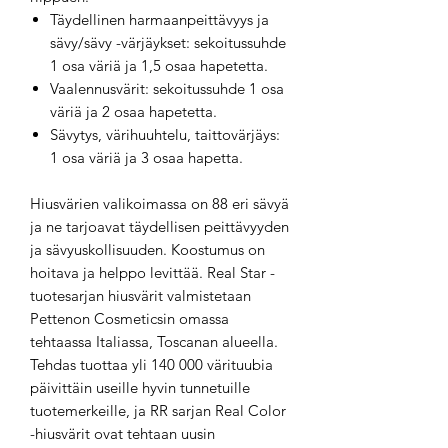
Täydellinen harmaanpeittävyys ja
sävy/sävy -värjäykset: sekoitussuhde
1 osa väriä ja 1,5 osaa hapetetta.
Vaalennusvärit: sekoitussuhde 1 osa
väriä ja 2 osaa hapetetta.
Sävytys, värihuuhtelu, taittovärjäys:
1 osa väriä ja 3 osaa hapetta.
Hiusvärien valikoimassa on 88 eri sävyä
ja ne tarjoavat täydellisen peittävyyden
ja sävyuskollisuuden. Koostumus on
hoitava ja helppo levittää. Real Star -
tuotesarjan hiusvärit valmistetaan
Pettenon Cosmeticsin omassa
tehtaassa Italiassa, Toscanan alueella.
Tehdas tuottaa yli 140 000 värituubia
päivittäin useille hyvin tunnetuille
tuotemerkeille, ja RR sarjan Real Color
-hiusvärit ovat tehtaan uusin