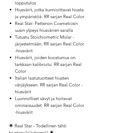
lopputulos
Hiusvärit, jotka kunnioittavat hiusta
ja ympäristöä: RR sarjan Real Color
Real Star: Pettenon Cosmeticsin
uusin ylpeys hiusvärien saralla
Tutustu Stoichiometric Molar -
järjestelmään: RR sarjan Real Color
-hiusvärit
Hiusvärit, joiden koostumus on
tarkkaan kalibroitu: RR sarjan Real
Color
Italian laatutuotteet hiusten
värjäykseen: RR sarjan Real Color -
hiusvärit
Luonnolliset sävyt ja hoitavat
ominaisuudet: RR sarjan Real Color
-hiusvärit
🌟 Real Star - Todellinen tähti
hiustenvärjäyksessä! 🌟