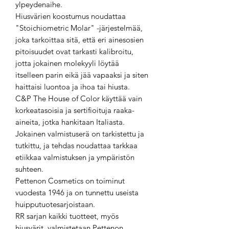
ylpeydenaihe.
Hiusvärien koostumus noudattaa
"Stoichiometric Molar" -järjestelmää,
joka tarkoittaa sitä, että eri ainesosien
pitoisuudet ovat tarkasti kalibroitu,
jotta jokainen molekyyli löytää
itselleen parin eikä jää vapaaksi ja siten
haittaisi luontoa ja ihoa tai hiusta.
C&P The House of Color käyttää vain
korkeatasoisia ja sertifioituja raaka-
aineita, jotka hankitaan Italiasta.
Jokainen valmistuserä on tarkistettu ja
tutkittu, ja tehdas noudattaa tarkkaa
etiikkaa valmistuksen ja ympäristön
suhteen.
Pettenon Cosmetics on toiminut
vuodesta 1946 ja on tunnettu useista
huipputuotesarjoistaan.
RR sarjan kaikki tuotteet, myös
hiusvärit, valmistetaan Pettenon