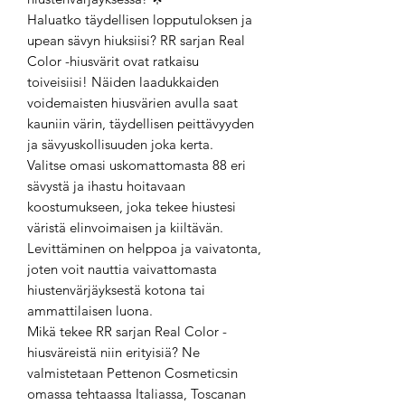
Haluatko täydellisen lopputuloksen ja
upean sävyn hiuksiisi? RR sarjan Real
Color -hiusvärit ovat ratkaisu
toiveisiisi! Näiden laadukkaiden
voidemaisten hiusvärien avulla saat
kauniin värin, täydellisen peittävyyden
ja sävyuskollisuuden joka kerta.
Valitse omasi uskomattomasta 88 eri
sävystä ja ihastu hoitavaan
koostumukseen, joka tekee hiustesi
väristä elinvoimaisen ja kiiltävän.
Levittäminen on helppoa ja vaivatonta,
joten voit nauttia vaivattomasta
hiustenvärjäyksestä kotona tai
ammattilaisen luona.
Mikä tekee RR sarjan Real Color -
hiusväreistä niin erityisiä? Ne
valmistetaan Pettenon Cosmeticsin
omassa tehtaassa Italiassa, Toscanan