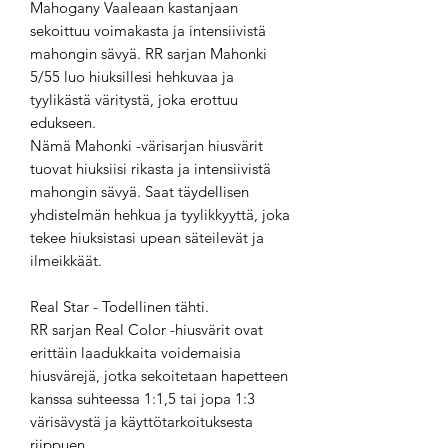
Mahogany Vaaleaan kastanjaan
sekoittuu voimakasta ja intensiivistä
mahongin sävyä. RR sarjan Mahonki
5/55 luo hiuksillesi hehkuvaa ja
tyylikästä väritystä, joka erottuu
edukseen.
Nämä Mahonki -värisarjan hiusvärit
tuovat hiuksiisi rikasta ja intensiivistä
mahongin sävyä. Saat täydellisen
yhdistelmän hehkua ja tyylikkyyttä, joka
tekee hiuksistasi upean säteilevät ja
ilmeikkäät.
Real Star - Todellinen tähti.
RR sarjan Real Color -hiusvärit ovat
erittäin laadukkaita voidemaisia
hiusvärejä, jotka sekoitetaan hapetteen
kanssa suhteessa 1:1,5 tai jopa 1:3
värisävystä ja käyttötarkoituksesta
riippuen.