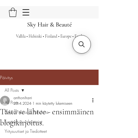
Sky Hair & Beauté
Vallila • Helsinki • Finland • Europe • Earth
Päivitys
All Posts
anthoniharri
All Posts
23.4.2024
1 min käytetty lukemiseen
Tästä se lähtee - ensimmäinen
Puljun Pulma ja Pohdinta
blogikirjoitus.
Tuotteet ja valmistajat
Yritysuutiset ja Tiedotteet