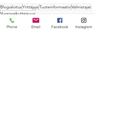
Blogialoitus
Yrittäjyys
Tuoteinformaatio
Valmistajat
Vuorovaikutteisuus
Yritysuutiset ja Tiedotteet
Phone
Email
Facebook
Instagram
Viimeisimmät päivitykset
Katso kaikki