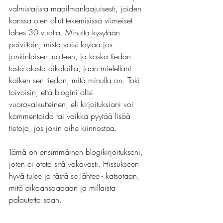
valmistajista maailmanlaajuisesti, joiden 
kanssa olen ollut tekemisissä viimeiset 
lähes 30 vuotta. Minulta kysytään 
päivittäin, mistä voisi löytää jos 
jonkinlaisen tuotteen, ja koska tiedän 
tästä alasta aikalailla, jaan mielelläni 
kaiken sen tiedon, mitä minulla on. Toki 
toivoisin, että blogini olisi 
vuorovaikutteinen, eli kirjoituksiani voi 
kommentoida tai vaikka pyytää lisää 
tietoja, jos jokin aihe kiinnostaa.
Tämä on ensimmäinen blogikirjoitukseni, 
joten ei oteta sitä vakavasti. Hissukseen 
hyvä tulee ja tästä se lähtee - katsotaan, 
mitä aikaansaadaan ja millaista 
palautetta saan.