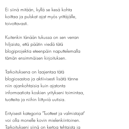
Ei siinä mitään, kyllä se kesä kohta 
koittaa ja pulskat ajat myös yrittäjälle, 
toivottavasti.
Kuitenkin tänään tukussa on sen verran 
hiljaista, että päätin viedä tätä 
blogiprojektia eteenpäin naputtelemalla 
tämän ensimmäisen kirjoituksen.
Tarkoituksena on laajentaa tätä 
blogiosastoa ja aktiivisesti lisätä tänne 
niin ajankohtaisia kuin ajatonta 
informaatiota koskien yritykseni toimintaa, 
tuotteita ja niihin liittyviä uutisia.
Erityisesti kategoria "Tuotteet ja valmistajat" 
voi olla monelle kovin mielenkiintoinen. 
Tarkoitukseni siinä on kertoa tehtaista ja 